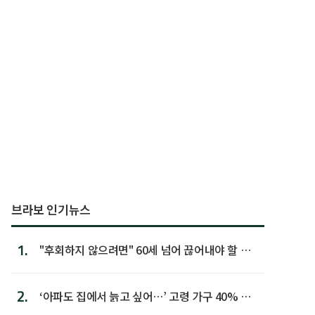
브라보 인기뉴스
1.
"후회하지 않으려면" 60세 넘어 끊어내야 할 사
람 1위
2.
‘아파도 집에서 늙고 싶어…’ 고령 가구 40% 노
후 주택이라 어...