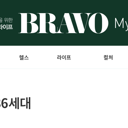
헬스
라이프
컬처
86세대