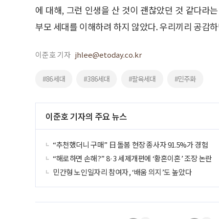
에 대해, 그런 인생을 산 것이 괜찮았던 것 같다라
부모 세대를 이해하려 하지 않았다. 우리끼리 공감
이준호 기자
jhlee@etoday.co.kr
#86세대
#386세대
#팔육세대
#민주화
이준호 기자의 주요 뉴스
“추천했더니 구매” 日 돌봄 현장 종사자 91.5%가 경험
“해로하면 손해?” 8·3 세제개편에 ‘황혼이혼’ 조장 논란
민간형 노인일자리 참여자, ‘배움 의지’도 높았다