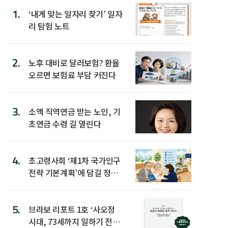
1.
‘내게 맞는 일자리 찾기’ 일자
리 탐험 노트
2.
노후 대비로 달러보험? 환율
오르면 보험료 부담 커진다
3.
소액 직역연금 받는 노인, 기
초연금 수령 길 열린다
4.
초고령사회 ‘제1차 국가인구
전략 기본계획’에 담길 정책
은
5.
브라보 리포트 1호 ‘사오정
시대, 73세까지 일하기 전략’