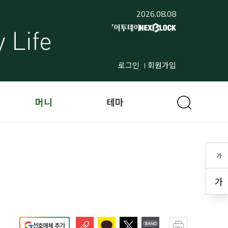
2026.08.08
로그인
회원가입
머니
테마
가
가
선호매체 추가