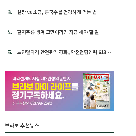
3.
설탕 vs 소금, 콩국수를 건강하게 먹는 법
4.
팔자주름 생겨 고민이라면 지금 해야 할 일
5.
노인일자리 안전관리 강화, 안전전담인력 613명
첫 배치
브라보 추천뉴스