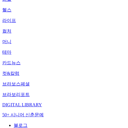
헬스
라이프
컬처
머니
테마
카드뉴스
컷&칼럼
브라보스페셜
브라보리포트
DIGITAL LIBRARY
50+ 시니어 신춘문예
블로그