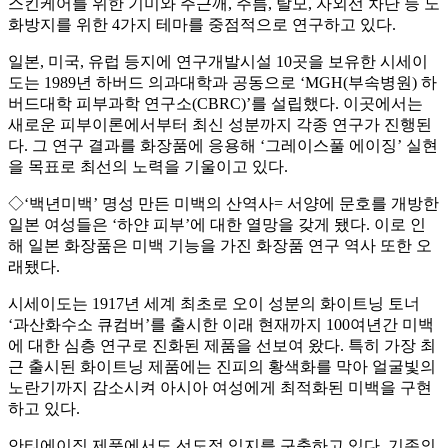
스킨케어를 위한 기미와 주근깨, 주름, 탈모, 자외선 차단 등 노
화방지를 위한 4가지 테마를 중점적으로 연구하고 있다.
일본, 미국, 유럽 등지에 연구개발시설 10곳을 보유한 시세이
도는 1989년 하버드 의과대학과 공동으로 ‘MGH(부속병원) 하
버드대학 피부과학 연구소(CBRC)’를 설립했다. 이곳에서는
새로운 피부이론에서부터 최신 성분까지 각종 연구가 진행된
다. 그 연구 결과를 화장품에 응용해 ‘그레이스풀 에이징’ 실현
을 목표로 최선의 노력을 기울이고 있다.
◇‘백년미백’ 명성 만든 미백의 산역사= 서양에 문호를 개방한
일본 여성들은 ‘하얀 피부’에 대한 열망을 갖게 됐다. 이로 인
해 일본 화장품은 미백 기능을 가진 화장품 연구 역사 또한 오
래됐다.
시세이도는 1917년 세계 최초로 오이 성분의 화이트닝 토너
‘과산화수소 큐컴버’를 출시한 이래 현재까지 100여년간 미백
에 대한 심층 연구로 진화된 제품을 선보여 왔다. 특히 가장 최
근 출시된 화이트닝 제품에는 진피의 황색화를 막아 얼굴빛의
노란기까지 감소시켜 아시아 여성에게 최적화된 미백을 구현
하고 있다.
안티에이징 제품에서도 선도적 입지를 구축하고 있다. 기존의