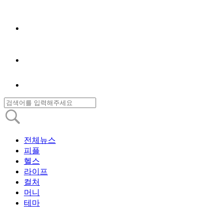
전체뉴스
피플
헬스
라이프
컬처
머니
테마