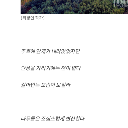
(최경인 작가)
추호에 안개가 내려앉았지만
단풍을 가리기에는 천이 얇다
갈아입는 모습이 보일라
나무들은 조심스럽게 변신한다