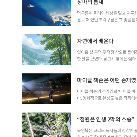
에 맞춰 뛰는 여름 축제는 오랫동안 
장마의 틈새
먹구름이 몰려와 세상을 덮고 지루한
홀로 떠 있던 조각구름은 그 빛을 
희망을 비춘다
자연에서 배운다
열아홉 살 무렵 무작정 산으로 들어갔
한 달을 보냈다. 남고사 옆에는 엄마
게 산은 내 사정을 묻지 않았다. 불
가 내려앉고, 낮에는 새가 울고, 밤
람의 눈길이 없는 곳에서 비로소 나는
마이클 잭슨은 어떤 존재
마이클 잭슨의 전기영화 ‘마이클’에
다. 영화적으로 완성도 높은 작품이
들기에 충분했다는 뜻이다. 누구나 마
전부터 세간의 관심을 끌어모았다. 
만 봐도 기대되는 작품이다. ‘보헤미안
“정원은 인생 2막의 스승”
북인북은 브라보 독자들께 영감이 될
하는 책도 함께 즐겨보세요. (정원의