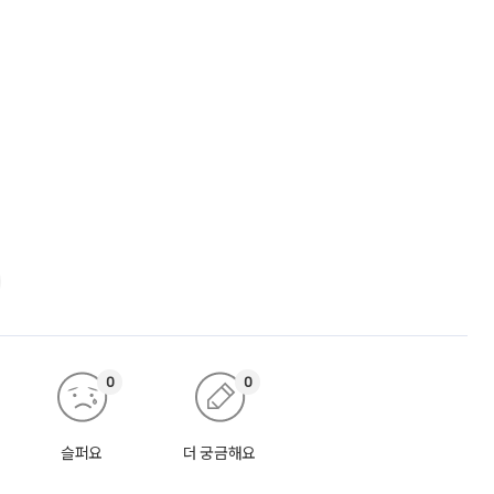
0
0
슬퍼요
더 궁금해요