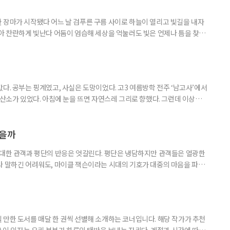
젊은 층의 놀이터처럼 여겨졌다. 김 씨도 처음에는 “내가 가도 어색하
 장마가 시작됐다 어느 날 검푸른 구름 사이로 하늘이 열리고 빛길을 내자
받아 찬란하게 빛난다 어둠이 엄습해 세상을 억눌러도 빛은 언제나 틈을 찾아
다. 공부는 핑계였고, 사실은 도망이었다. 고3 여름방학 전주 ‘남고사’에서
 산소가 있었다. 아침에 눈을 뜨면 자연스레 그리로 향했다. 그런데 이상하
쌍하게 여기지도, 위로하려 하지도 않았다. 그냥 거기 있었다. 아침마다 안개
이면 아무 소리도 들리지 않았다. 그 무심함 앞에서 오히려 마음이 놓였다. 사
 나를 제대로 들여다볼 수 있었다. 산에서 보낸 한 달
였을까
 대한 관객과 평단의 반응은 엇갈린다. 평단은 냉담하지만 관객들은 열광한
라 말하긴 어려워도, 마이클 잭슨이라는 시대의 기호가 대중의 마음을 파고
이클 잭슨과의 추억 하나쯤 있다 5월 13일 개봉한 영화 ‘마이클’은 개봉
‘보헤미안 랩소디’ 제작진과 ‘팝의 황제 마이클 잭슨의 만남’이라는 슬로건
 랩소디’는 2018년 개봉 당시 무려 990만 관객을 동원했다. 싱어
 만한 도서를 매달 한 권씩 선별해 소개하는 코너입니다. 해당 작가가 추천
) 이 의자는 우리 부부가 하루의 태반을 보내는 자리다. 계절과 시간에 따라