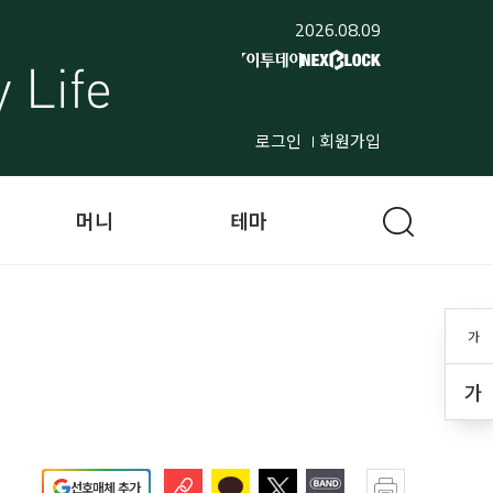
2026.08.09
로그인
회원가입
머니
테마
가
가
선호매체 추가