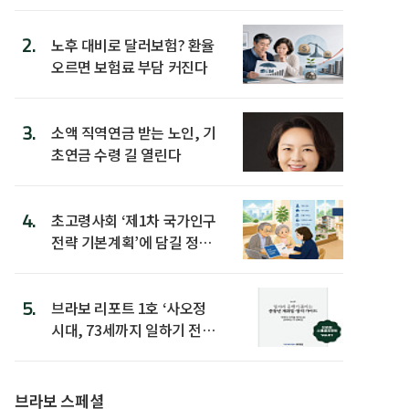
2.
노후 대비로 달러보험? 환율
오르면 보험료 부담 커진다
3.
소액 직역연금 받는 노인, 기
초연금 수령 길 열린다
4.
초고령사회 ‘제1차 국가인구
전략 기본계획’에 담길 정책
은
5.
브라보 리포트 1호 ‘사오정
시대, 73세까지 일하기 전략’
발간
브라보 스페셜