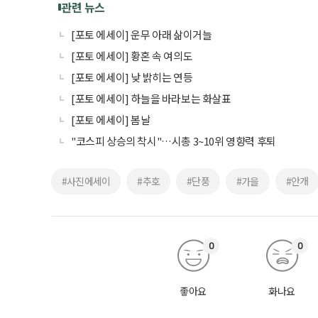
관련 뉴스
[포토 에세이] 운무 아래 삶이거늘
[포토 에세이] 황혼 속 여의도
[포토 에세이] 낮 밝히는 연등
[포토 에세이] 하늘을 바라보는 화살표
[포토 에세이] 봄날
"코스피 상승의 착시"…시총 3~10위 영향력 후퇴
#사진에세이
#추호
#단풍
#가을
#안개
0
0
좋아요
화나요