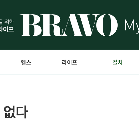
헬스
라이프
컬처
 없다