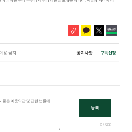
 여름에는 따가운 햇살을 피해 복숭아나무 아래로 찾아들고, 햇볕이 따스한
. 봄의 장미 노발리스가 보랏빛 꽃을 피우면 그 곁으로, 초여름의 아마릴
 자리를 옮긴다. -‘꽃을 보다, 마음을 듣다’, 14~16p 은퇴
 이용 금지
공지사항
구독신청
0 / 300