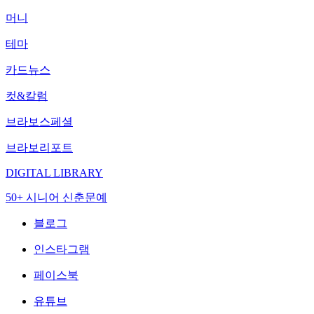
머니
테마
카드뉴스
컷&칼럼
브라보스페셜
브라보리포트
DIGITAL LIBRARY
50+ 시니어 신춘문예
블로그
인스타그램
페이스북
유튜브