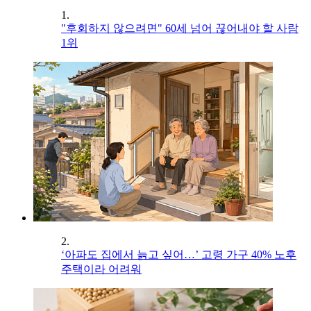
1.
"후회하지 않으려면" 60세 넘어 끊어내야 할 사람
1위
2.
‘아파도 집에서 늙고 싶어…’ 고령 가구 40% 노후
주택이라 어려워