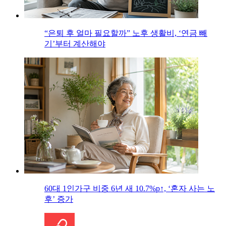
“은퇴 후 얼마 필요할까” 노후 생활비, ‘연금 빼
기’부터 계산해야
60대 1인가구 비중 6년 새 10.7%p↑, ‘혼자 사는 노
후’ 증가