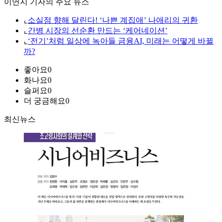
이연지 기자의 주요 뉴스
⌞
소실점 향해 달린다! ‘나쁜 계집애’ 나애리의 귀환
⌞
간병 시장의 선순환 만드는 ‘케어네이션’
⌞
‘전기’처럼 일상에 녹아들 금융AI, 미래는 어떻게 바뀔
까?
좋아요
0
화나요
0
슬퍼요
0
더 궁금해요
0
최신뉴스