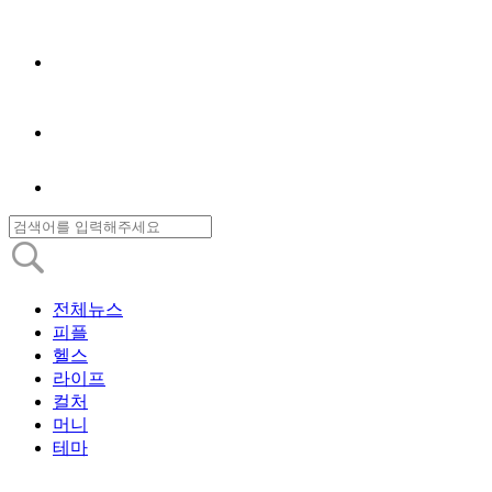
전체뉴스
피플
헬스
라이프
컬처
머니
테마