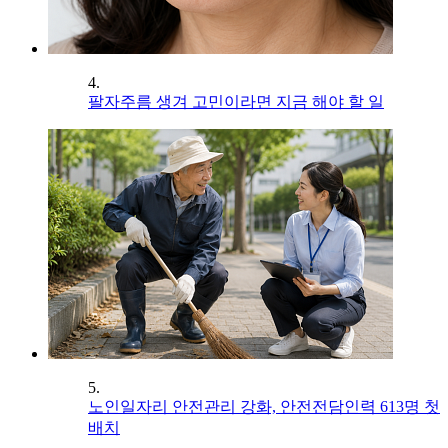
4.
팔자주름 생겨 고민이라면 지금 해야 할 일
5.
노인일자리 안전관리 강화, 안전전담인력 613명 첫
배치