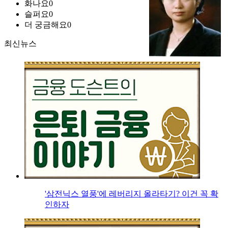
화나요
0
슬퍼요
0
더 궁금해요
0
최신뉴스
'삼전닉스 열풍'에 레버리지 올라타기? 이건 꼭 확
인하자