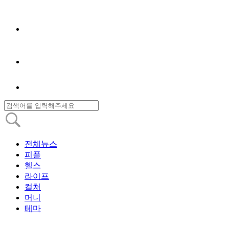
전체뉴스
피플
헬스
라이프
컬처
머니
테마