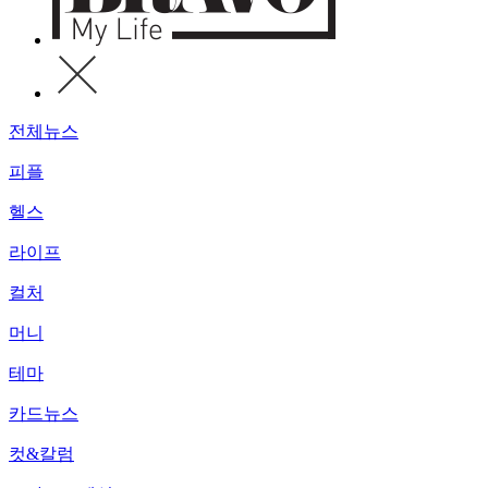
전체뉴스
피플
헬스
라이프
컬처
머니
테마
카드뉴스
컷&칼럼