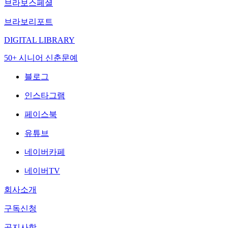
브라보스페셜
브라보리포트
DIGITAL LIBRARY
50+ 시니어 신춘문예
블로그
인스타그램
페이스북
유튜브
네이버카페
네이버TV
회사소개
구독신청
공지사항