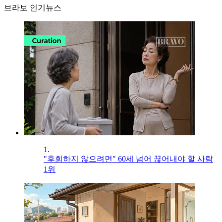
브라보 인기뉴스
1.
"후회하지 않으려면" 60세 넘어 끊어내야 할 사람
1위