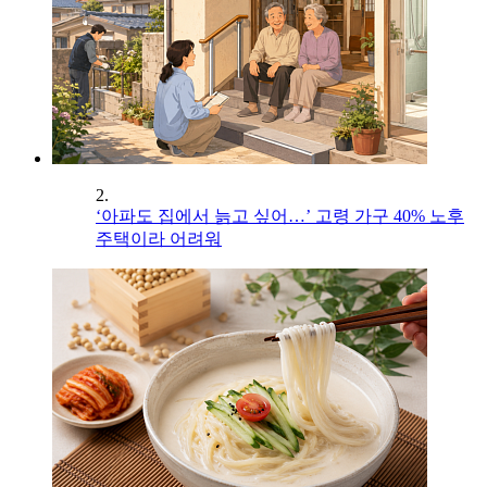
2.
‘아파도 집에서 늙고 싶어…’ 고령 가구 40% 노후
주택이라 어려워