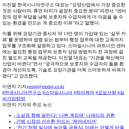
이진열 한국시니어연구소 대표는 “요양산업에서 가장 중요한
것은 사람이며, 휴먼 터치가 굉장히 중요한 분야”라면서 “센터
장의 업무 부담을 낮춰 보호자와 수급자에게 더 마음을 쓸 수
있는 환경을 만드는 게 중요한 이유”라고 말했다.
이를 위해 요양기관 종사자 약 13만 명이 가입돼 있는 ‘실무 카
페’를 운영하며 법령 읽는 법부터 행정 업무에 대한 교육까지
업무를 구조화해 설명하고 있다. 스마일시니어 파트너인 센터
에는 필요한 행정 업무와 보호자 상담 방법까지 전 과정에 걸
친 별도의 교육을 제공한다. 이진열 대표는 “기관을 혁신해야
산업이 바뀐다”면서 “궁극적으로 보호자와 수급자의 돌봄 환
경이 개선되도록, 기술로 요양기관을 더욱 스마트하게 바꿔가
겠다”고 강조했다.
이연지 기자
yeonji@etoday.co.kr
#한국시니어연구소
#스마일시니어
#하이케어
#요보사랑
#실
버기업탐방
이연지 기자의 주요 뉴스
⌞
소실점 향해 달린다! ‘나쁜 계집애’ 나애리의 귀환
⌞
간병 시장의 선순환 만드는 ‘케어네이션’
⌞
‘전기’처럼 일상에 녹아들 금융AI, 미래는 어떻게 바뀔