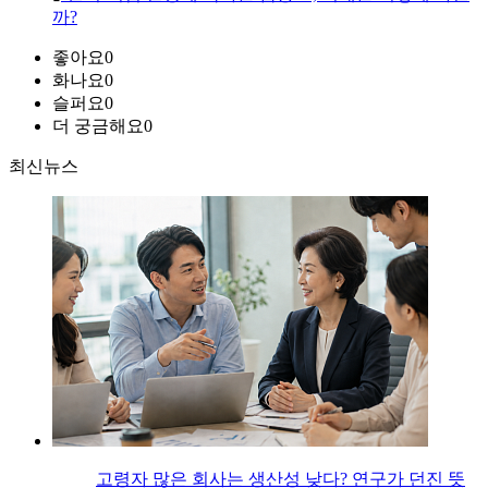
까?
좋아요
0
화나요
0
슬퍼요
0
더 궁금해요
0
최신뉴스
고령자 많은 회사는 생산성 낮다? 연구가 던진 뜻