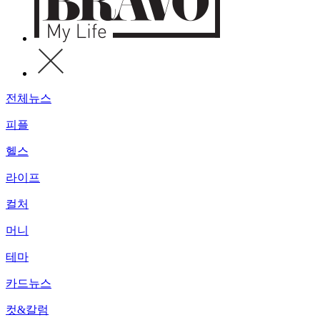
전체뉴스
피플
헬스
라이프
컬처
머니
테마
카드뉴스
컷&칼럼