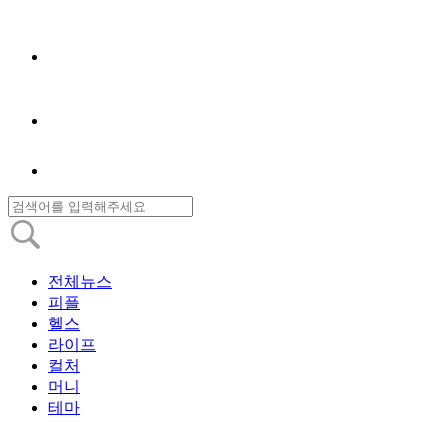
전체뉴스
피플
헬스
라이프
컬처
머니
테마