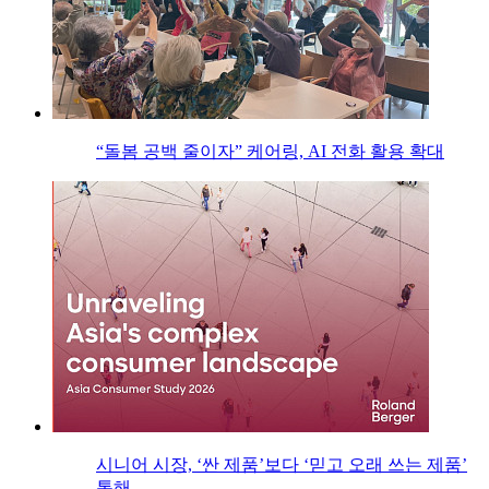
“돌봄 공백 줄이자” 케어링, AI 전화 활용 확대
시니어 시장, ‘싼 제품’보다 ‘믿고 오래 쓰는 제품’
통해