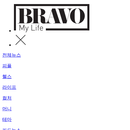
전체뉴스
피플
헬스
라이프
컬처
머니
테마