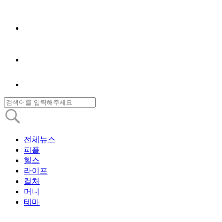
전체뉴스
피플
헬스
라이프
컬처
머니
테마