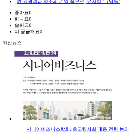
⌞
故 김광석과 청춘의 기억 속으로, 뮤지컬 ‘그날들’
좋아요
0
화나요
0
슬퍼요
0
더 궁금해요
0
최신뉴스
시니어비즈니스학회, 초고령사회 대응 전략 논의