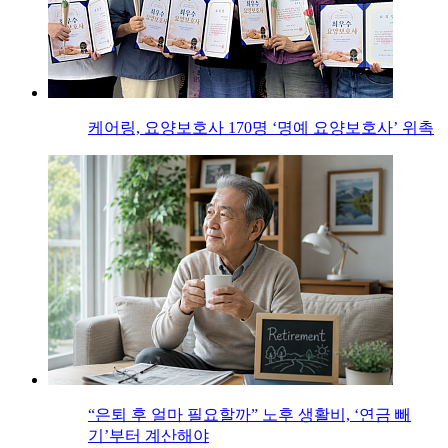
케어링, 요양보호사 170명 ‘명예 요양보호사’ 위촉
“은퇴 후 얼마 필요할까” 노후 생활비, ‘연금 빼
기’부터 계산해야