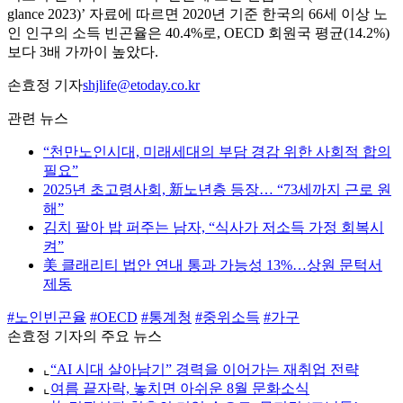
glance 2023)’ 자료에 따르면 2020년 기준 한국의 66세 이상 노
인 인구의 소득 빈곤율은 40.4%로, OECD 회원국 평균(14.2%)
보다 3배 가까이 높았다.
손효정 기자
shjlife@etoday.co.kr
관련 뉴스
“천만노인시대, 미래세대의 부담 경감 위한 사회적 합의
필요”
2025년 초고령사회, 新노년층 등장… “73세까지 근로 원
해”
김치 팔아 밥 퍼주는 남자, “식사가 저소득 가정 회복시
켜”
美 클래리티 법안 연내 통과 가능성 13%…상원 문턱서
제동
#노인빈곤율
#OECD
#통계청
#중위소득
#가구
손효정 기자의 주요 뉴스
⌞
“AI 시대 살아남기” 경력을 이어가는 재취업 전략
⌞
여름 끝자락, 놓치면 아쉬운 8월 문화소식