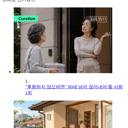
1.
"후회하지 않으려면" 60세 넘어 끊어내야 할 사람
1위