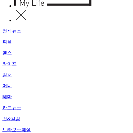
전체뉴스
피플
헬스
라이프
컬처
머니
테마
카드뉴스
컷&칼럼
브라보스페셜