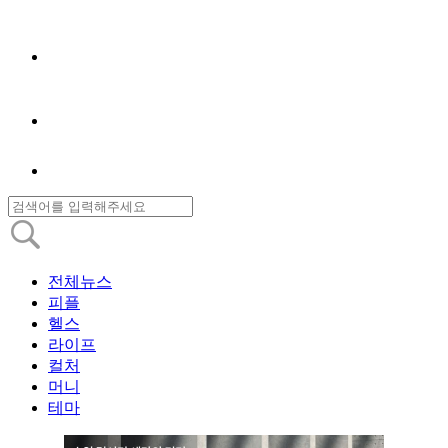
전체뉴스
피플
헬스
라이프
컬처
머니
테마