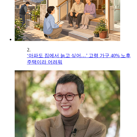
2.
‘아파도 집에서 늙고 싶어…’ 고령 가구 40% 노후
주택이라 어려워