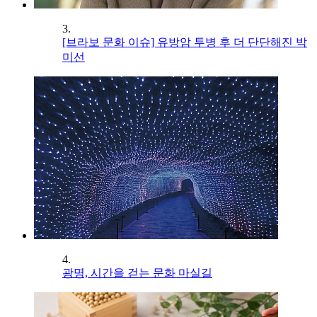
3.
[브라보 문화 이슈] 유방암 투병 후 더 단단해진 박
미선
4.
광명, 시간을 걷는 문화 마실길