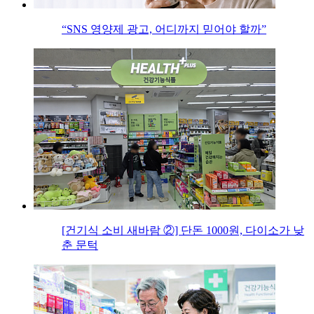
“SNS 영양제 광고, 어디까지 믿어야 할까”
[건기식 소비 새바람 ②] 단돈 1000원, 다이소가 낮
춘 문턱