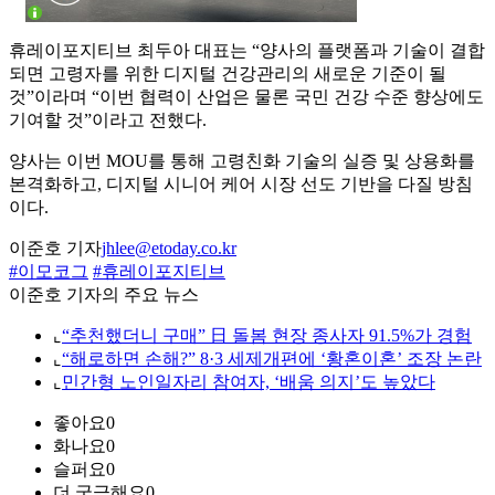
휴레이포지티브 최두아 대표는 “양사의 플랫폼과 기술이 결합
되면 고령자를 위한 디지털 건강관리의 새로운 기준이 될
것”이라며 “이번 협력이 산업은 물론 국민 건강 수준 향상에도
기여할 것”이라고 전했다.
양사는 이번 MOU를 통해 고령친화 기술의 실증 및 상용화를
본격화하고, 디지털 시니어 케어 시장 선도 기반을 다질 방침
이다.
이준호 기자
jhlee@etoday.co.kr
#이모코그
#휴레이포지티브
이준호 기자의 주요 뉴스
⌞
“추천했더니 구매” 日 돌봄 현장 종사자 91.5%가 경험
⌞
“해로하면 손해?” 8·3 세제개편에 ‘황혼이혼’ 조장 논란
⌞
민간형 노인일자리 참여자, ‘배움 의지’도 높았다
좋아요
0
화나요
0
슬퍼요
0
더 궁금해요
0