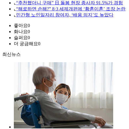
⌞
“추천했더니 구매” 日 돌봄 현장 종사자 91.5%가 경험
⌞
“해로하면 손해?” 8·3 세제개편에 ‘황혼이혼’ 조장 논란
⌞
민간형 노인일자리 참여자, ‘배움 의지’도 높았다
좋아요
0
화나요
0
슬퍼요
0
더 궁금해요
0
최신뉴스