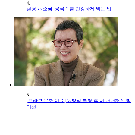
4.
설탕 vs 소금, 콩국수를 건강하게 먹는 법
5.
[브라보 문화 이슈] 유방암 투병 후 더 단단해진 박
미선