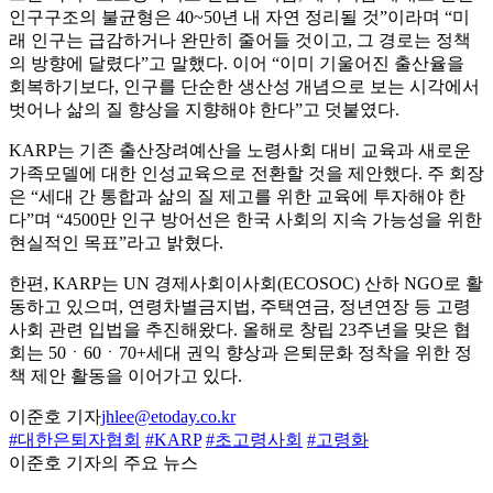
인구구조의 불균형은 40~50년 내 자연 정리될 것”이라며 “미
래 인구는 급감하거나 완만히 줄어들 것이고, 그 경로는 정책
의 방향에 달렸다”고 말했다. 이어 “이미 기울어진 출산율을
회복하기보다, 인구를 단순한 생산성 개념으로 보는 시각에서
벗어나 삶의 질 향상을 지향해야 한다”고 덧붙였다.
KARP는 기존 출산장려예산을 노령사회 대비 교육과 새로운
가족모델에 대한 인성교육으로 전환할 것을 제안했다. 주 회장
은 “세대 간 통합과 삶의 질 제고를 위한 교육에 투자해야 한
다”며 “4500만 인구 방어선은 한국 사회의 지속 가능성을 위한
현실적인 목표”라고 밝혔다.
한편, KARP는 UN 경제사회이사회(ECOSOC) 산하 NGO로 활
동하고 있으며, 연령차별금지법, 주택연금, 정년연장 등 고령
사회 관련 입법을 추진해왔다. 올해로 창립 23주년을 맞은 협
회는 50ㆍ60ㆍ70+세대 권익 향상과 은퇴문화 정착을 위한 정
책 제안 활동을 이어가고 있다.
이준호 기자
jhlee@etoday.co.kr
#대한은퇴자협회
#KARP
#초고령사회
#고령화
이준호 기자의 주요 뉴스