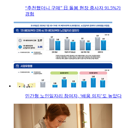
“추천했더니 구매” 日 돌봄 현장 종사자 91.5%가
경험
민간형 노인일자리 참여자, ‘배움 의지’도 높았다