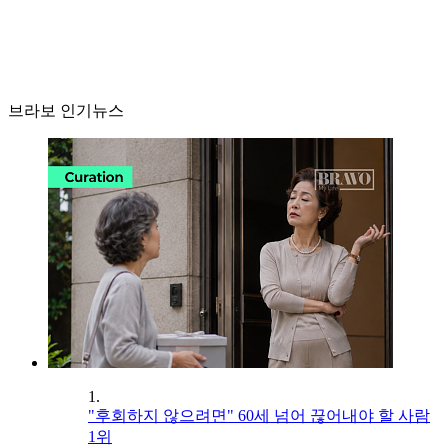
브라보 인기뉴스
1.
"후회하지 않으려면" 60세 넘어 끊어내야 할 사람
1위