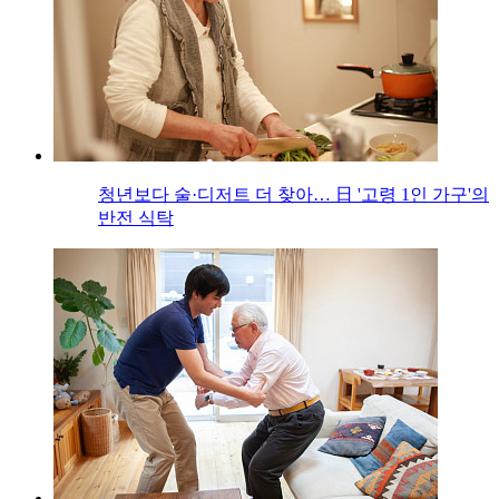
청년보다 술·디저트 더 찾아… 日 '고령 1인 가구'의
반전 식탁