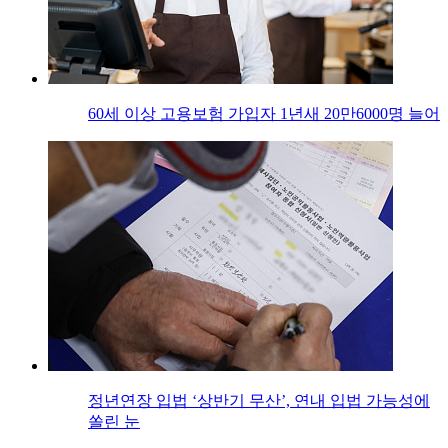
60세 이상 고용보험 가입자 1년새 20만6000명 늘어
정년연장 입법 ‘상반기 무산’, 연내 입법 가능성에
쏠린 눈