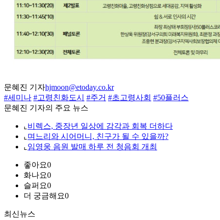
문혜진 기자
hjmoon@etoday.co.kr
#세미나
#고령친화도시
#주거
#초고령사회
#50플러스
문혜진 기자의 주요 뉴스
⌞
비렉스, 중장년 일상에 감각과 회복 더하다
⌞
며느리와 시어머니, 친구가 될 수 있을까?
⌞
임영웅 음원 발매 하루 전 청음회 개최
좋아요
0
화나요
0
슬퍼요
0
더 궁금해요
0
최신뉴스