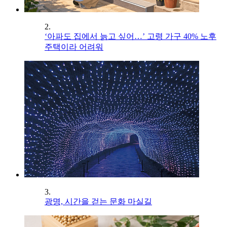
2.
‘아파도 집에서 늙고 싶어…’ 고령 가구 40% 노후
주택이라 어려워
3.
광명, 시간을 걷는 문화 마실길