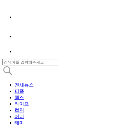
전체뉴스
피플
헬스
라이프
컬처
머니
테마