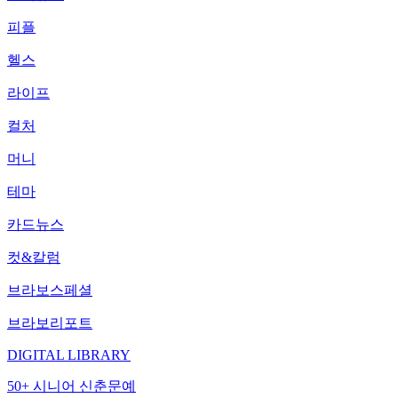
피플
헬스
라이프
컬처
머니
테마
카드뉴스
컷&칼럼
브라보스페셜
브라보리포트
DIGITAL LIBRARY
50+ 시니어 신춘문예