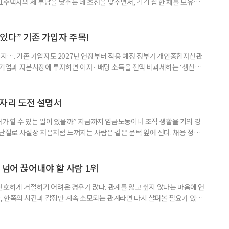
주택자의 세 부담을 낮추는 데 초점을 맞추면서, 각각 집 한 채를 보유한
것보다 이혼이 경제적으로 유리해질 수 있다는 분석이 나온다. 종합부동산
1주택 공제와 세액공제 적용 여부는 부부를 하나의 세대로 묶어 판단한다. 부
 세대가 두 채를 가진 것으로 보지만, 실제 이혼해 주거와 생계를 분
수 있다” 기존 가입자 주목!
폐지…. 기존 가입자도 2027년 연장부터 적용 예정 정부가 개인종합자산관
내 기업과 자본시장에 투자하면 이자· 배당 소득을 전액 비과세하는 ‘생산적
소득 이하 청년에게는 납입액의 10%를 소득공제 해주는 방안도 추진한다. 다만
 주목해야 한다. 그동안 사용하지 않고 쌓아둔 ISA 납입한도가 사라질 수 있
개편안이 국회 통과 후 그대로 시행된다면 법 시행 전 본
일자리 도전 설명서
내가 할 수 있는 일이 있을까.” 지금까지 임금노동이나 조직 생활을 거의 경
력 단절로 사실상 처음처럼 느껴지는 사람은 같은 문턱 앞에 선다. 채용 정보를
업무 지시, 동료 관계까지 낯설다. 이들에게 필요한 것은 ‘용기를 내라’는 말
밖에 섞여 있는 ‘첫 취업’, ‘경력 단절’ 생산인구가 줄어드는 상황에서 삶의
가 자원이다. 박경하 한국노인인력개발원 선임연구위
 넘어 끊어내야 할 사람 1위
단호하게 거절하기 어려운 경우가 많다. 관계를 잃고 싶지 않다는 마음에 연
 한쪽의 시간과 감정만 계속 소모되는 관계라면 다시 살펴볼 필요가 있다.
연락하거나, 만날 때마다 자신의 이야기만 늘어놓는 사람은 상대를 동등한
 창구로 대할 수 있다. 걱정을 가장해 자존감을 깎아내리고 도움을 당연하