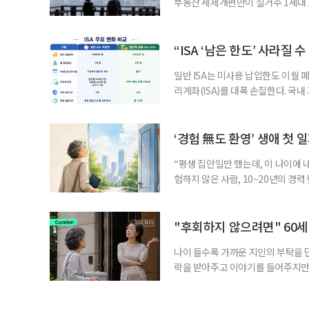
부동산 세제개편안이 실거주 1세대 1
고령 부부에게는 혼인을 유지하는 
세는 개인별로 부과하지만, 1세대 
부가 각자 집 한 채씩을 보유하면 한
“ISA ‘남은 한도’ 사라질 
일반 ISA는 미사용 납입한도 이월 
리계좌(ISA)를 대폭 손질한다. 국
금융 ISA’를 새로 만들고, 일정 
기존 ISA 가입자라면 이번 개편안에
기 때문이다. 지난 3일 발표된 세제
‘경험 無도 환영’ 생애 첫 
“평생 집안일만 했는데, 이 나이에 
험하지 않은 사람, 10~20년의 경
찾고 이력서를 쓰는 일부터 출퇴근, 
보다 부담을 낮춘 진입 경로다. 통계 
경험이 풍부한 고령자는 중요한 국
"후회하지 않으려면" 60세
나이 들수록 가까운 지인의 부탁을 
락을 받아주고 이야기를 들어주지만,
평소에는 무심하다가 필요할 때만 
관계가 아닌 편리한 도움이나 감정의