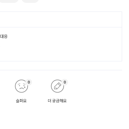
 대응
진
0
0
슬퍼요
더 궁금해요