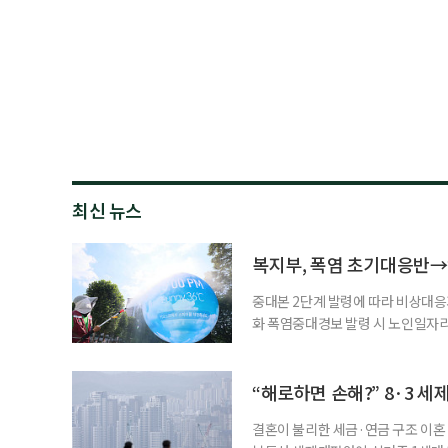
최신 뉴스
복지부, 폭염 초기대응반→
중대본 2단계 발령에 따라 비상대응기
화 폭염중대경보 발령 시 노인일자
초기대응반을 ‘폭염대응 비상대책본부
긴급회의를 열고 폭염대응 비상대책
책본부(중대본) 2단계(심각)가 발
“해로하면 손해?” 8·3 세
운영
결혼이 불리한 세금·연금 구조 이혼 