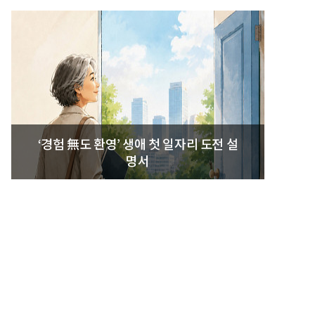
‘경험 無도 환영’ 생애 첫 일자리 도전 설
명서