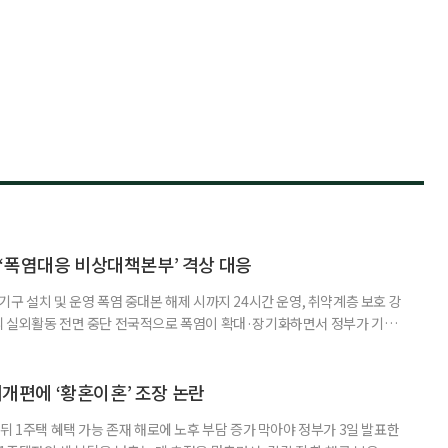
‘폭염대응 비상대책본부’ 격상 대응
구 설치 및 운영 폭염 중대본 해제 시까지 24시간 운영, 취약계층 보호 강
리 실외활동 전면 중단 전국적으로 폭염이 확대·장기화하면서 정부가 기존
’로 격상했다. 7일 보건복지부에 따르면 정은경 장관 주재로 폭염 대응
본부를 구성·운영하기로 했다. 이번 조치는 지난 2일 폭염 중앙재난안전대
령된 이후에도 폭염이 전국적으로 확대되고 장기화한 데 따른 것이다. 기존에
제개편에 ‘황혼이혼’ 조장 논란
뒤 1주택 혜택 가능 존재 해로에 노후 부담 증가 막아야 정부가 3일 발표한