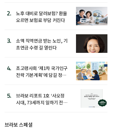
2.
노후 대비로 달러보험? 환율
오르면 보험료 부담 커진다
3.
소액 직역연금 받는 노인, 기
초연금 수령 길 열린다
4.
초고령사회 ‘제1차 국가인구
전략 기본계획’에 담길 정책
은
5.
브라보 리포트 1호 ‘사오정
시대, 73세까지 일하기 전략’
발간
브라보 스페셜