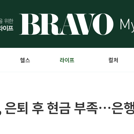
헬스
라이프
컬처
, 은퇴 후 현금 부족…은