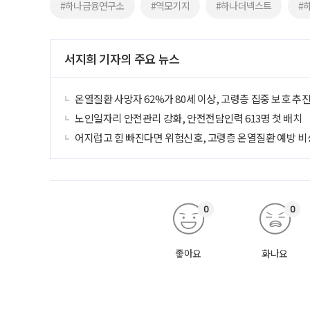
#하나금융연구소
#역모기지
#하나더넥스트
#
서지희 기자의 주요 뉴스
온열질환 사망자 62%가 80세 이상, 고령층 집중 보호 추
노인일자리 안전관리 강화, 안전전담인력 613명 첫 배치
어지럽고 힘 빠진다면 위험신호, 고령층 온열질환 예방 비
0
0
좋아요
화나요