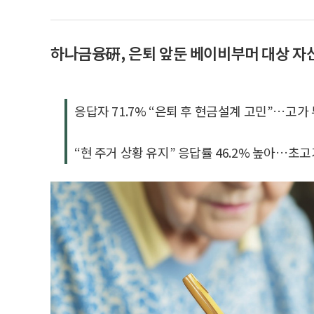
하나금융硏, 은퇴 앞둔 베이비부머 대상 자
응답자 71.7% “은퇴 후 현금설계 고민”…고
“현 주거 상황 유지” 응답률 46.2% 높아…초고