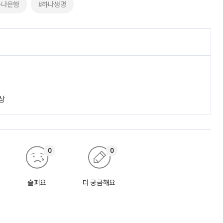
하나은행
#하나생명
진
상
0
0
슬퍼요
더 궁금해요