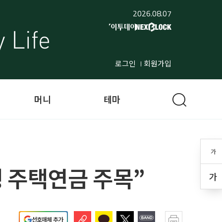
2026.08.07
로그인
회원가입
머니
테마
가
행 주택연금 주목”
가
선호매체 추가