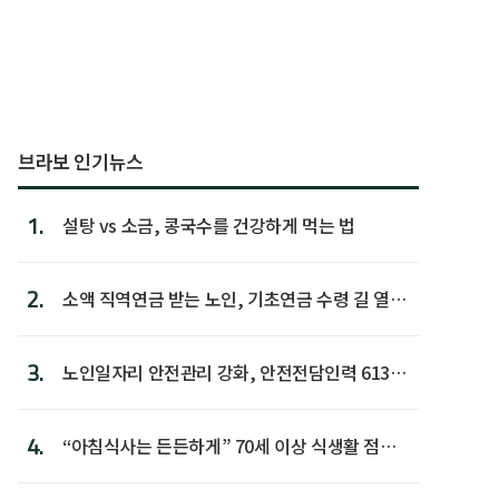
브라보 인기뉴스
1.
설탕 vs 소금, 콩국수를 건강하게 먹는 법
2.
소액 직역연금 받는 노인, 기초연금 수령 길 열린
다
3.
노인일자리 안전관리 강화, 안전전담인력 613명
첫 배치
4.
“아침식사는 든든하게” 70세 이상 식생활 점수
가장 높아