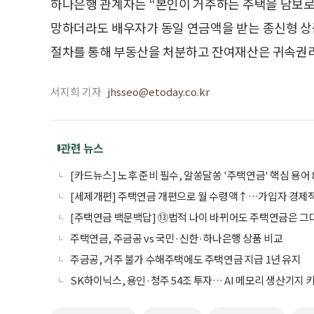
하나은행 관계자는 “본인이 거주하는 주택을 담보로
망하더라도 배우자가 동일 연금액을 받는 종신형 상
절차를 통해 부동산을 처분하고 잔여재산은 귀속권리
서지희 기자
jhsseo@etoday.co.kr
관련 뉴스
[카드뉴스] 노후 준비 필수, 알쏭달쏭 '주택연금' 핵심 용어 
[세제개편] 주택연금 개편으로 월 수령액↑…가입자 경제적
[주택연금 백문백답] ⑬법적 나이 바뀌어도 주택연금은 그
주택연금, 주금공 vs 국민·신한·하나은행 상품 비교
주금공, 거주 불가 수해주택에도 주택연금 지급 1년 유지
SK하이닉스, 용인·청주 54조 투자… AI 메모리 생산기지 