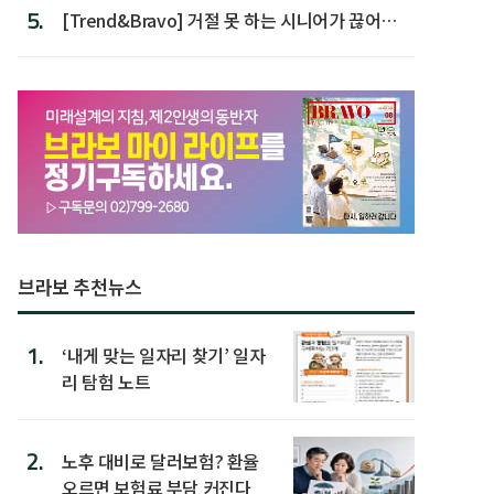
5.
[Trend&Bravo] 거절 못 하는 시니어가 끊어야
할 행동 5
브라보 추천뉴스
1.
‘내게 맞는 일자리 찾기’ 일자
리 탐험 노트
2.
노후 대비로 달러보험? 환율
오르면 보험료 부담 커진다