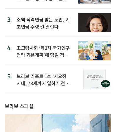
3.
소액 직역연금 받는 노인, 기
초연금 수령 길 열린다
4.
초고령사회 ‘제1차 국가인구
전략 기본계획’에 담길 정책
은
5.
브라보 리포트 1호 ‘사오정
시대, 73세까지 일하기 전략’
발간
브라보 스페셜