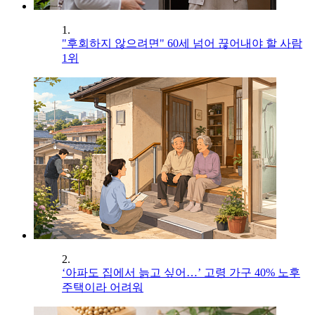
1.
"후회하지 않으려면" 60세 넘어 끊어내야 할 사람
1위
2.
‘아파도 집에서 늙고 싶어…’ 고령 가구 40% 노후
주택이라 어려워