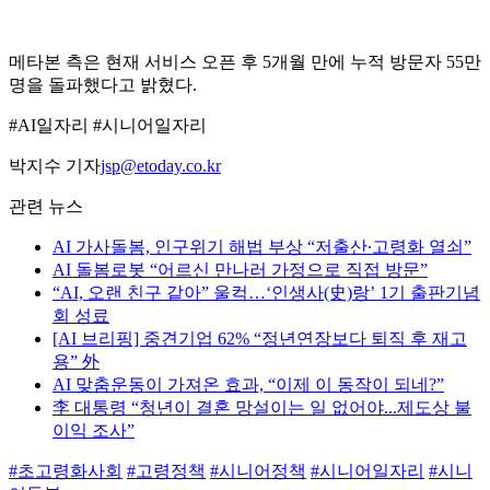
메타본 측은 현재 서비스 오픈 후 5개월 만에 누적 방문자 55만
명을 돌파했다고 밝혔다.
#AI일자리 #시니어일자리
박지수 기자
jsp@etoday.co.kr
관련 뉴스
AI 가사돌봄, 인구위기 해법 부상 “저출산∙고령화 열쇠”
AI 돌봄로봇 “어르신 만나러 가정으로 직접 방문”
“AI, 오랜 친구 같아” 울컥…‘인생사(史)랑’ 1기 출판기념
회 성료
[AI 브리핑] 중견기업 62% “정년연장보다 퇴직 후 재고
용” 外
AI 맞춤운동이 가져온 효과, “이제 이 동작이 되네?”
李 대통령 “청년이 결혼 망설이는 일 없어야...제도상 불
이익 조사”
#초고령화사회
#고령정책
#시니어정책
#시니어일자리
#시니