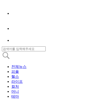
전체뉴스
피플
헬스
라이프
컬처
머니
테마