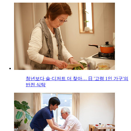
청년보다 술·디저트 더 찾아… 日 '고령 1인 가구'의
반전 식탁