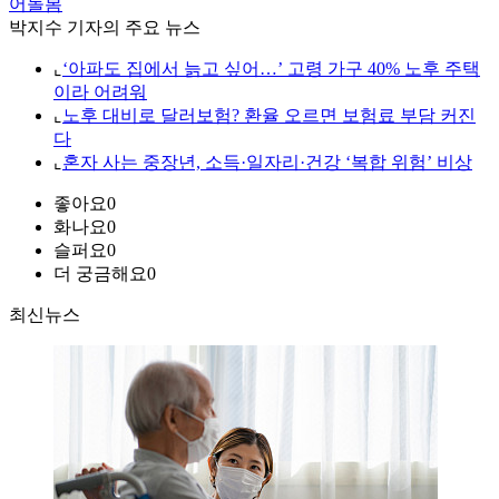
어돌봄
박지수 기자의 주요 뉴스
⌞
‘아파도 집에서 늙고 싶어…’ 고령 가구 40% 노후 주택
이라 어려워
⌞
노후 대비로 달러보험? 환율 오르면 보험료 부담 커진
다
⌞
혼자 사는 중장년, 소득·일자리·건강 ‘복합 위험’ 비상
좋아요
0
화나요
0
슬퍼요
0
더 궁금해요
0
최신뉴스