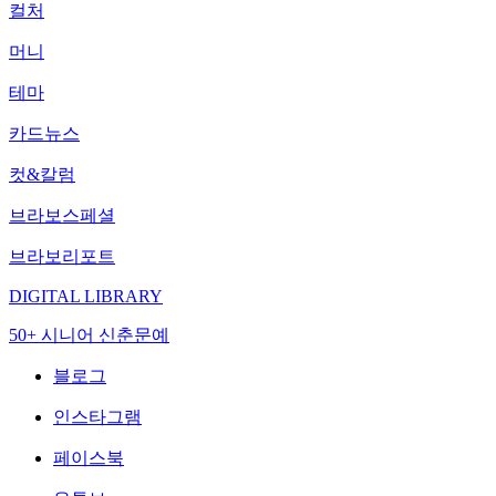
컬처
머니
테마
카드뉴스
컷&칼럼
브라보스페셜
브라보리포트
DIGITAL LIBRARY
50+ 시니어 신춘문예
블로그
인스타그램
페이스북