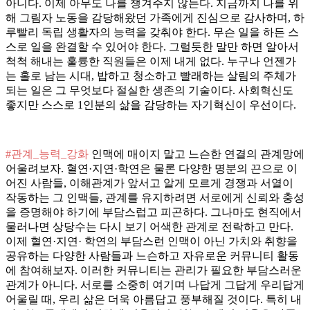
아니다. 이제 아무도 나를 챙겨주지 않는다. 지금까지 나를 위
해 그림자 노동을 감당해왔던 가족에게 진심으로 감사하며, 하
루빨리 독립 생활자의 능력을 갖춰야 한다. 무슨 일을 하든 스
스로 일을 완결할 수 있어야 한다. 그럴듯한 말만 하면 알아서
척척 해내는 훌륭한 직원들은 이제 내게 없다. 누구나 언젠가
는 홀로 남는 시대, 밥하고 청소하고 빨래하는 살림의 주체가
되는 일은 그 무엇보다 절실한 생존의 기술이다. 사회혁신도
좋지만 스스로 1인분의 삶을 감당하는 자기혁신이 우선이다.
#관계_능력_강화
인맥에 매이지 말고 느슨한 연결의 관계망에
어울려보자. 혈연·지연·학연은 물론 다양한 명분의 끈으로 이
어진 사람들, 이해관계가 앞서고 알게 모르게 경쟁과 서열이
작동하는 그 인맥들, 관계를 유지하려면 서로에게 신뢰와 충성
을 증명해야 하기에 부담스럽고 피곤하다. 그나마도 현직에서
물러나면 상당수는 다시 보기 어색한 관계로 전락하고 만다.
이제 혈연·지연· 학연의 부담스런 인맥이 아닌 가치와 취향을
공유하는 다양한 사람들과 느슨하고 자유로운 커뮤니티 활동
에 참여해보자. 이러한 커뮤니티는 관리가 필요한 부담스러운
관계가 아니다. 서로를 소중히 여기며 나답게 그답게 우리답게
어울릴 때, 우리 삶은 더욱 아름답고 풍부해질 것이다. 특히 내