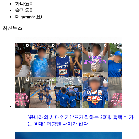
화나요
0
슬퍼요
0
더 궁금해요
0
최신뉴스
[윤나래의 세대읽기] ‘뜨개질하는 20대, 흠뻑쇼 가
는 50대’ 취향엔 나이가 없다