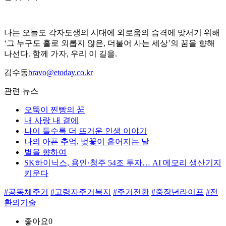
나는 오늘도 각자도생의 시대에 외로움의 습격에 맞서기 위해
‘그 누구도 홀로 외롭지 않은, 더불어 사는 세상’의 꿈을 향해
나선다. 함께 가자, 우리 이 길을.
김수동
bravo@etoday.co.kr
관련 뉴스
오뚝이 찐빵의 꿈
내 사랑 내 곁에
나이 들수록 더 뜨거운 인생 이야기
나의 아픈 추억, 벚꽃이 흩어지는 날
별을 향하여
SK하이닉스, 용인·청주 54조 투자… AI 메모리 생산기지
키운다
#공동체주거
#고령자주거복지
#주거전환
#중장년라이프
#전
환의기술
좋아요
0