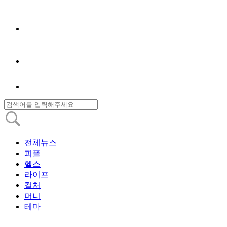
전체뉴스
피플
헬스
라이프
컬처
머니
테마