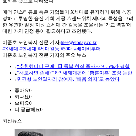
호하는 것으로 나타났다.
매더 인스티튜트 측은 기업들이 X세대를 유지하기 위해 △공
정하고 투명한 승진 기회 제공 △샌드위치 세대의 특성을 고려
한 유연한 일정 지원 △세대 간 갈등을 조율하는 '가교 역할'에
대한 가치 인정 등이 필요하다고 조언했다.
이준호 노인복지 전문 기자
jhlee@etoday.co.kr
#X세대
#낀세대
#세대갈등
#50대
#베이비부머
이준호 노인복지 전문 기자의 주요 뉴스
⌞
“추천했더니 구매” 日 돌봄 현장 종사자 91.5%가 경험
⌞
“해로하면 손해?” 8·3 세제개편에 ‘황혼이혼’ 조장 논란
⌞
민간형 노인일자리 참여자, ‘배움 의지’도 높았다
좋아요
0
화나요
0
슬퍼요
0
더 궁금해요
0
최신뉴스