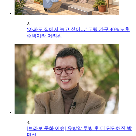
2.
‘아파도 집에서 늙고 싶어…’ 고령 가구 40% 노후
주택이라 어려워
3.
[브라보 문화 이슈] 유방암 투병 후 더 단단해진 박
미선