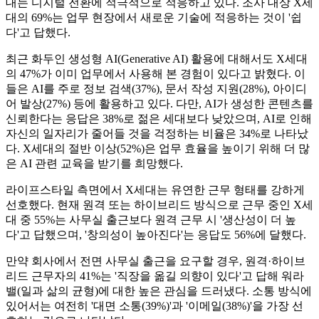
대는 디지털 전환에 적극적으로 적응하고 있다. 조사 대상 X세
대의 69%는 업무 현장에서 새로운 기술에 적응하는 것이 '쉽
다'고 답했다.
최근 화두인 생성형 AI(Generative AI) 활용에 대해서도 X세대
의 47%가 이미 업무에서 사용해 본 경험이 있다고 밝혔다. 이
들은 AI를 주로 정보 검색(37%), 문서 작성 지원(28%), 아이디
어 발상(27%) 등에 활용하고 있다. 다만, AI가 생성한 콘텐츠를
신뢰한다는 응답은 38%로 젊은 세대보다 낮았으며, AI로 인해
자신의 일자리가 줄어들 것을 걱정하는 비율은 34%로 나타났
다. X세대의 절반 이상(52%)은 업무 효율을 높이기 위해 더 많
은 AI 관련 교육을 받기를 희망했다.
라이프스타일 측면에서 X세대는 유연한 근무 형태를 강하게
선호했다. 현재 원격 또는 하이브리드 방식으로 근무 중인 X세
대 중 55%는 사무실 출근보다 원격 근무 시 '생산성이 더 높
다'고 답했으며, '창의성이 높아진다'는 응답도 56%에 달했다.
만약 회사에서 전면 사무실 출근을 요구할 경우, 원격·하이브
리드 근무자의 41%는 '직장을 옮길 의향이 있다'고 답해 워라
밸(일과 삶의 균형)에 대한 높은 관심을 드러냈다. 소통 방식에
있어서는 여전히 '대면 소통(39%)'과 '이메일(38%)'을 가장 선