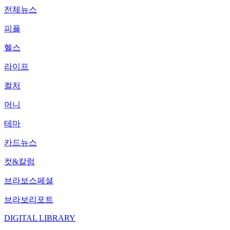
전체뉴스
피플
헬스
라이프
컬처
머니
테마
카드뉴스
컷&칼럼
브라보스페셜
브라보리포트
DIGITAL LIBRARY