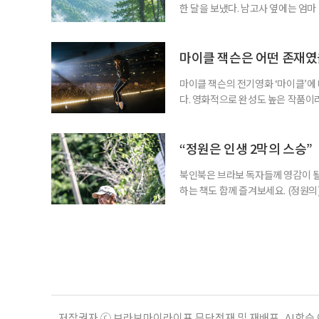
한 달을 보냈다. 남고사 옆에는 엄마
게 산은 내 사정을 묻지 않았다. 불
가 내려앉고, 낮에는 새가 울고, 밤
람의 눈길이 없는 곳에서 비로소 나는
마이클 잭슨은 어떤 존재
마이클 잭슨의 전기영화 ‘마이클’에
다. 영화적으로 완성도 높은 작품이
들기에 충분했다는 뜻이다. 누구나 마
전부터 세간의 관심을 끌어모았다. 
만 봐도 기대되는 작품이다. ‘보헤미안
“정원은 인생 2막의 스승”
북인북은 브라보 독자들께 영감이 될
하는 책도 함께 즐겨보세요. (정원의
우리는 의자를 들고 정원을 떠돈다.
늦가을에는 정원 한가운데로 나아간다
리스가 화려한 얼굴을 내밀면 그 앞으로
저작권자 ⓒ 브라보마이라이프 무단전재 및 재배포, AI학습