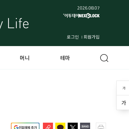
2026.08.07
로그인
회원가입
머니
테마
가
가
선호매체 추가