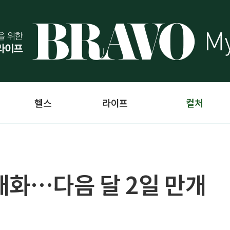
헬스
라이프
컬처
개화…다음 달 2일 만개