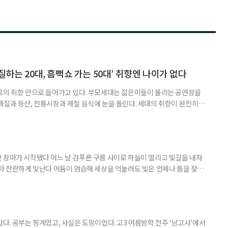
하는 20대, 흠뻑쇼 가는 50대’ 취향엔 나이가 없다
로의 취향 안으로 들어가고 있다. 부모세대는 젊은이들이 몰리는 공연장을
개질과 등산, 전통시장과 제철 음식에 눈을 돌린다. 세대의 취향이 완전히
취향이고 무엇이 나이 든 사람의 취향인지 가르던 구분은 전에 비해 희미해
. 57세 김 씨는 올해 또래 친구들과 싸이 흠뻑쇼를 찾았다. 물에 젖으며 음악
젊은 층의 놀이터처럼 여겨졌다. 김 씨도 처음에는 “내가 가도 어색하
 장마가 시작됐다 어느 날 검푸른 구름 사이로 하늘이 열리고 빛길을 내자
받아 찬란하게 빛난다 어둠이 엄습해 세상을 억눌러도 빛은 언제나 틈을 찾아
다. 공부는 핑계였고, 사실은 도망이었다. 고3 여름방학 전주 ‘남고사’에서