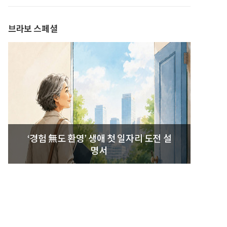
발간
브라보 스페셜
‘경험 無도 환영’ 생애 첫 일자리 도전 설
명서