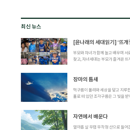
최신 뉴스
[윤나래의 세대읽기] ‘뜨개질
부모와 자녀가 함께 놀고 배우며 서
찾고, 자녀세대는 부모가 즐겨온 뜨
같아진 것은 아니지만 무엇이 젊은 
졌다. 이른바 ‘취향의 에이지리스’다
에 맞춰 뛰는 여름 축제는 오랫동안 
장마의 틈새
먹구름이 몰려와 세상을 덮고 지루한
홀로 떠 있던 조각구름은 그 빛을 
희망을 비춘다
자연에서 배운다
열아홉 살 무렵 무작정 산으로 들어갔