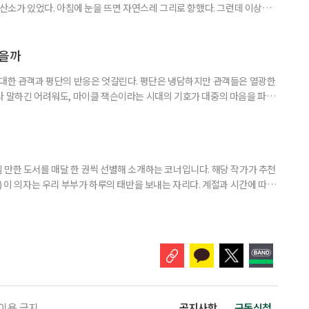
 산소가 있었다. 아침에 눈을 뜨면 자연스레 그리로 향했다. 그런데 이상하
쌍하게 여기지도, 위로하려 하지도 않았다. 그냥 거기 있었다. 아침마다 안개
이면 아무 소리도 들리지 않았다. 그 무심함 앞에서 오히려 마음이 놓였다. 사
 나를 제대로 들여다볼 수 있었다. 산에서 보낸 한 달
였을까
 대한 관객과 평단의 반응은 엇갈린다. 평단은 냉담하지만 관객들은 열광한
라 말하긴 어려워도, 마이클 잭슨이라는 시대의 기호가 대중의 마음을 파고
이클 잭슨과의 추억 하나쯤 있다 5월 13일 개봉한 영화 ‘마이클’은 개봉
‘보헤미안 랩소디’ 제작진과 ‘팝의 황제 마이클 잭슨의 만남’이라는 슬로건
 랩소디’는 2018년 개봉 당시 무려 990만 관객을 동원했다. 싱어
 만한 도서를 매달 한 권씩 선별해 소개하는 코너입니다. 해당 작가가 추천
) 이 의자는 우리 부부가 하루의 태반을 보내는 자리다. 계절과 시간에 따라
 여름에는 따가운 햇살을 피해 복숭아나무 아래로 찾아들고, 햇볕이 따스한
. 봄의 장미 노발리스가 보랏빛 꽃을 피우면 그 곁으로, 초여름의 아마릴
 자리를 옮긴다. -‘꽃을 보다, 마음을 듣다’, 14~16p 은퇴
 이용 금지
공지사항
구독신청