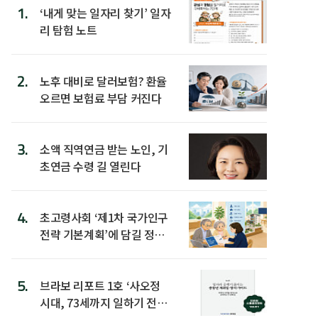
1.
‘내게 맞는 일자리 찾기’ 일자
리 탐험 노트
2.
노후 대비로 달러보험? 환율
오르면 보험료 부담 커진다
3.
소액 직역연금 받는 노인, 기
초연금 수령 길 열린다
4.
초고령사회 ‘제1차 국가인구
전략 기본계획’에 담길 정책
은
5.
브라보 리포트 1호 ‘사오정
시대, 73세까지 일하기 전략’