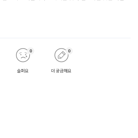
0
0
슬퍼요
더 궁금해요