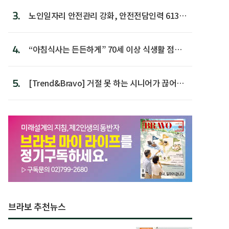
3.
노인일자리 안전관리 강화, 안전전담인력 613명
첫 배치
4.
“아침식사는 든든하게” 70세 이상 식생활 점수
가장 높아
5.
[Trend&Bravo] 거절 못 하는 시니어가 끊어야
할 행동 5
브라보 추천뉴스