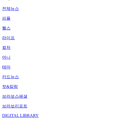
전체뉴스
피플
헬스
라이프
컬처
머니
테마
카드뉴스
컷&칼럼
브라보스페셜
브라보리포트
DIGITAL LIBRARY