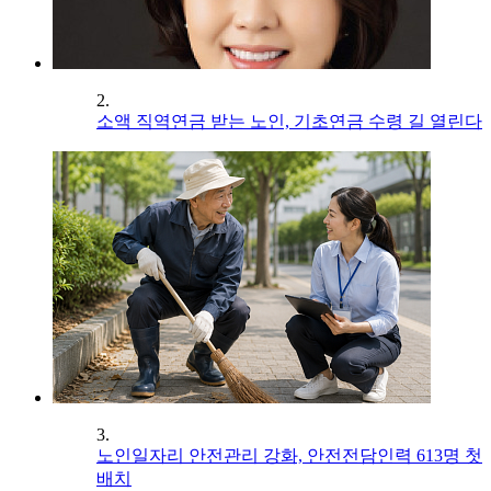
2.
소액 직역연금 받는 노인, 기초연금 수령 길 열린다
3.
노인일자리 안전관리 강화, 안전전담인력 613명 첫
배치