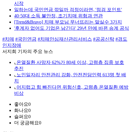
시작
일하는데 국민연금 깎일까 걱정이라면, '점검 포인트'
40·50대 소득 불안정, 조기치매 위험과 연관
[Trend&Bravo] 치매 부모님 무너뜨리는 말실수 3가지
'후계자 없어도 기업은 남긴다' 29년 만에 바뀐 승계 공식
#치매
#국민연금
#치매안심재산관리서비스
#공공신탁
#경도
인지장애
서지희 기자의 주요 뉴스
⌞
온열질환 사망자 62%가 80세 이상, 고령층 집중 보호
추진
⌞
노인일자리 안전관리 강화, 안전전담인력 613명 첫 배
치
⌞
어지럽고 힘 빠진다면 위험신호, 고령층 온열질환 예방
비상
좋아요
0
화나요
0
슬퍼요
0
더 궁금해요
0