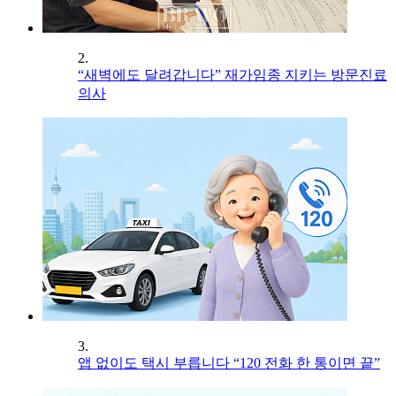
2.
“새벽에도 달려갑니다” 재가임종 지키는 방문진료
의사
3.
앱 없이도 택시 부릅니다 “120 전화 한 통이면 끝”