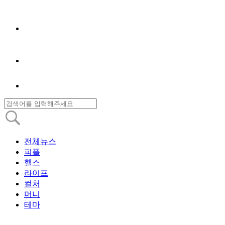
전체뉴스
피플
헬스
라이프
컬처
머니
테마