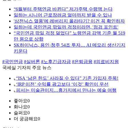
“6월부터 주택연금 바뀐다” 저가주택 수령액 는다
일하는 시니어 근로장려금 얼마까지 받을 수 있나
'삼전닉스 열풍'에 레버리지 올라타기? 이건 꼭 확인하자
일하는데 국민연금 깎일까 걱정이라면, '점검 포인트'
“국민연금 깎일 걱정 덜었다” 노령연금 감액 기준 월 519
만 원으로 상향
SK하이닉스, 용인·청주 54조 투자… AI 메모리 생산기지
키운다
#국민연금
#실버론
#노후긴급자금
#은퇴금융
#의료비지원
국세실 기자의 주요 뉴스
⌞
“ISA ‘남은 한도’ 사라질 수 있다” 기존 가입자 주목!
⌞
‘IRP 이전’ 수익률 광고보다 ‘이것’ 확인이 우선
⌞
피서는 미술관이지…휴가지에서 만나는 예술 여행
좋아요
0
화나요
0
슬퍼요
0
더 궁금해요
0