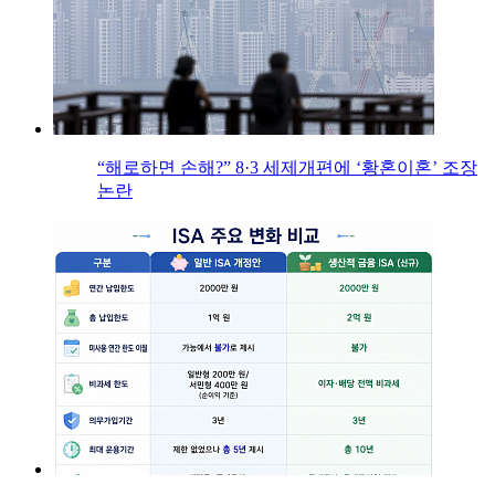
“해로하면 손해?” 8·3 세제개편에 ‘황혼이혼’ 조장
논란