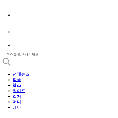
전체뉴스
피플
헬스
라이프
컬처
머니
테마