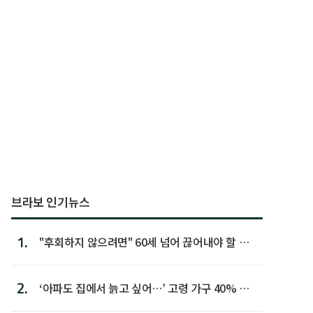
브라보 인기뉴스
1.
"후회하지 않으려면" 60세 넘어 끊어내야 할 사
람 1위
2.
‘아파도 집에서 늙고 싶어…’ 고령 가구 40% 노
후 주택이라 어...