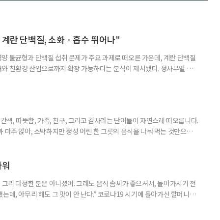
 계란 단백질, 소화ㆍ흡수 뛰어나"
양 불균형과 단백질 섭취 문제가 주요 과제로 떠오른 가운데, 계란 단백질
재와 친환경 산업으로까지 확장 가능하다는 분석이 제시됐다. 정사무엘 충
 서울 서초구 양재동 aT센터에서 열린 '에크테크 코리아 2025' 심포지
령친화식품으로서의 활용 가능성'을 주제로 발표하며 "계란 단백질은 고령
·흡수·이용 측면에서 매우 경쟁력 있는 단백질원"이라고 밝혔다. 발표에 따
빨간색, 따뜻함, 가족, 친구, 그리고 감사라는 단어들이 자연스레 떠오릅니다.
 마주 앉아, 소박하지만 정성 어린 한 그릇의 음식을 나눠 먹는 것만으로
습니다. ‘한 끼’는 단순한 식사가 아닌 마음을 나누는 방식이며, 소중한 기억
이팝 데몬 헌터스’ 콘텐츠가 전 세계인의 사랑을 받으며 애니메이션 속에 등
면 같은 K-푸드가 함께 주목받고 있습니다. K-푸드로
파워
 그리 다정한 분은 아니셨어. 그래도 음식 솜씨가 좋으셔서, 돌아가시기 전
는데, 아무리 해도 그 맛이 안 난다.” 코로나19 시기에 돌아가신 할머니가
 내려와 낯선 지역에서 오랜 기간 하숙집을 운영하셨던 할머니는 동네에서 음
다. 당시엔 고급 경양식집에나 가야 맛볼 수 있었던 돈가스나 수프도 종종