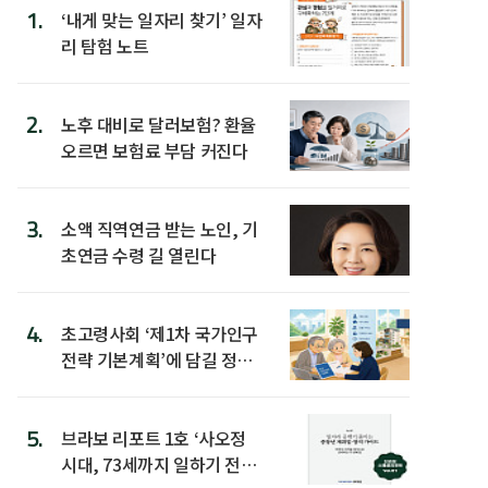
1.
‘내게 맞는 일자리 찾기’ 일자
리 탐험 노트
2.
노후 대비로 달러보험? 환율
오르면 보험료 부담 커진다
3.
소액 직역연금 받는 노인, 기
초연금 수령 길 열린다
4.
초고령사회 ‘제1차 국가인구
전략 기본계획’에 담길 정책
은
5.
브라보 리포트 1호 ‘사오정
시대, 73세까지 일하기 전략’