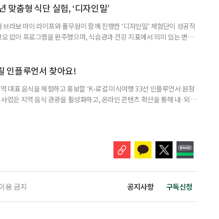
는 세련된 할머니로 기억하고 있습니다. 할머니를 떠올리니 집에 매달
 맞춤형 식단 실험, ‘디자인밀’
 브라보 마이 라이프와 풀무원이 함께 진행한 ‘디자인밀’ 체험단이 성공적
 낙오 없이 프로그램을 완주했으며, 식습관과 건강 지표에서 의미 있는 변화
료 후 진행된 설문조사 결과, 참가자 100%가 “체험단 프로그램에 만족한
 응답했다. 가장 만족스러운 요소로는 △혈당 측정의 시각화 △조리의 간편함
다. 참가자 모두 “예상보다 큰 변화에 놀라” 이번 프로그램은 8월
알릴 인플루언서 찾아요!
 대표 음식을 체험하고 홍보할 ‘K-로컬 미식여행 33선 인플루언서 원정
번 사업은 지역 음식 관광을 활성화하고, 온라인 콘텐츠 확산을 통해 내·외국
을 알리기 위해 기획됐다. 모집 대상은 국내 여행과 음식, 미식 여행 관련
누구나 지원할 수 있다. 모집 기간은 9월 7일까지이며, 최종 선발 결과는 9
채널 영향력(30%) ▲33선 콘텐츠와의 부합성 및 방향성
 이용 금지
공지사항
구독신청