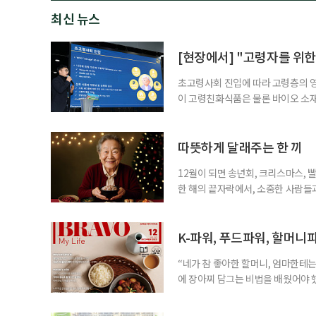
최신 뉴스
[현장에서] "고령자를 위한
초고령사회 진입에 따라 고령층의 영
이 고령친화식품은 물론 바이오 소
남대학교 동물자원과학부 교수는 19일
엄에서 '계란 단백질의 기능성과 고
자의 생리적 한계를 고려할 때 소화
따뜻하게 달래주는 한 끼
르면 한국
12월이 되면 송년회, 크리스마스, 
한 해의 끝자락에서, 소중한 사람들과
도 충분히 행복한 시간을 보낼 수 있
을 만드는 순간이 됩니다. 최근 ‘케
장한 김밥, 국밥, 호떡, 떡볶이, 라
K-파워, 푸드파워, 할머니
“네가 참 좋아한 할머니, 엄마한테는
에 장아찌 담그는 비법을 배웠어야 했
생각나네요. 6.25전쟁 당시 피난
식 잘하는 분으로 소문이 자자했습니