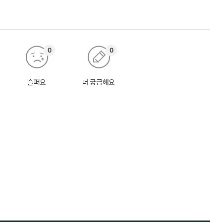
0
0
슬퍼요
더 궁금해요