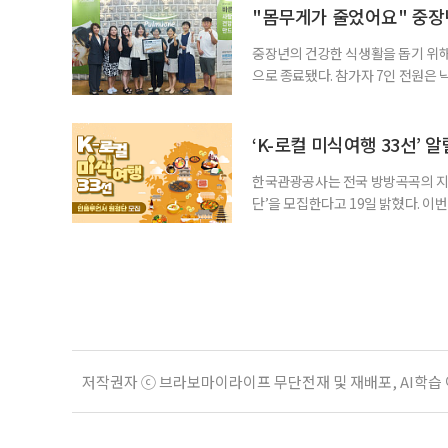
만들어주셔서, 고급스런 음식을 잘하
"몸무게가 줄었어요" 중장년
중장년의 건강한 식생활을 돕기 위해
으로 종료됐다. 참가자 7인 전원은
를 경험했다고 입을 모았다. 체험 종
다”, “지인에게 추천하고 싶다”고
△다양한 메뉴와 영양 균형 등울 꼽았
‘K-로컬 미식여행 33선’ 
한국관광공사는 전국 방방곡곡의 지역
단’을 모집한다고 19일 밝혔다. 이
인 관광객들에게 우리 고장의 진짜 맛
콘텐츠 제작에 관심 있는 크리에이터 
월 17일 발표한다. 선발 기준은 ▲
저작권자 ⓒ 브라보마이라이프 무단전재 및 재배포, AI학습