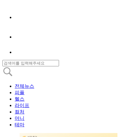
전체뉴스
피플
헬스
라이프
컬처
머니
테마