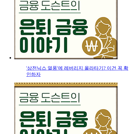
'삼전닉스 열풍'에 레버리지 올라타기? 이건 꼭 확
인하자