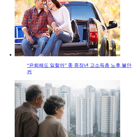
“은퇴해도 일할까” 美 중장년 고소득층 노후 불안
커