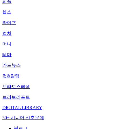
피플
헬스
라이프
컬처
머니
테마
카드뉴스
컷&칼럼
브라보스페셜
브라보리포트
DIGITAL LIBRARY
50+ 시니어 신춘문예
블로그