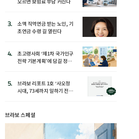
오르면 보험료 부담 커진다
3.
소액 직역연금 받는 노인, 기
초연금 수령 길 열린다
4.
초고령사회 ‘제1차 국가인구
전략 기본계획’에 담길 정책
은
5.
브라보 리포트 1호 ‘사오정
시대, 73세까지 일하기 전략’
발간
브라보 스페셜