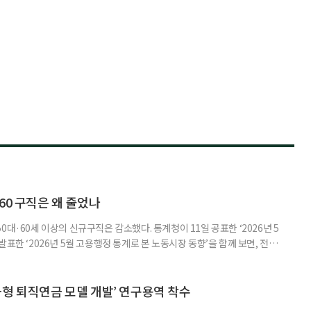
60 구직은 왜 줄었나
0대·60세 이상의 신규구직은 감소했다. 통계청이 11일 공표한 ‘2026년 5
표한 ‘2026년 5월 고용행정 통계로 본 노동시장 동향’을 함께 보면, 전체
온도차가 드러난다. 5월 취업자는 2912만 명으로 1년 전보다 4만 명 줄었
0.4%포인트 하락했다. 실업률은 2.9%로 0.1%p 올랐다. 겉으론 보합, 속으
시장이 급격히 무너졌다기보다 둔화하는
금형 퇴직연금 모델 개발’ 연구용역 착수