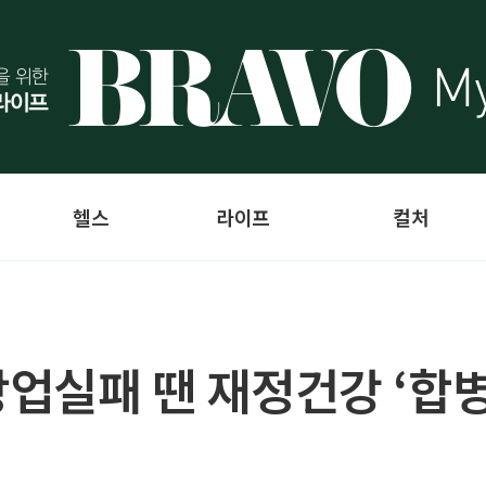
헬스
라이프
컬처
창업실패 땐 재정건강 ‘합