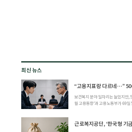
최신 뉴스
“고용지표랑 다르네…” 50
보건복지 분야 일자리는 늘었지만, 5
월 고용동향’과 고용노동부가 69일 발
고용지표와 중장년 구직 흐름 사이의 
고, 15~64세 고용률은 70.2%로 
론 온도차 표면적으로는 5월 고용
근로복지공단, ‘한국형 기