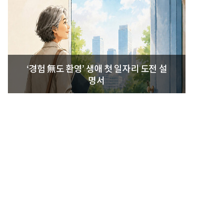
‘경험 無도 환영’ 생애 첫 일자리 도전 설
명서