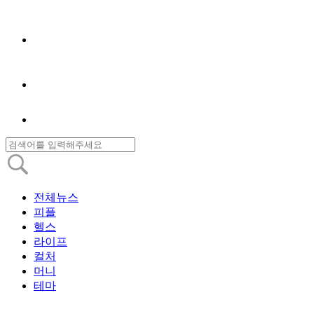
전체뉴스
피플
헬스
라이프
컬처
머니
테마