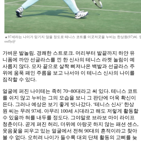
▲97세라는 나이가 믿기지 않을 정도로 테니스 코트를 이곳저곳을 누비는 한상원(97)씨. 양
onfly@
가벼운 발놀림. 경쾌한 스트로크. 머리부터 발끝까지 하얀 유
니폼에 까만 선글라스를 낀 한 신사의 테니스 라켓 놀림이 예
사롭지 않다. 모자 끝으로 살짝 삐져나온 백발과 선글라스 주
위에 움푹 패인 주름을 보고 나서야 이 테니스 신사의 나이를
짐작할 수 있다.
얼굴에 퍼진 나이테는 족히 70~80대라고 써 있다. 테니스 코트
를 쉬지 않고 누비는 그의 모습을 보니 그 판단에 더욱 확신이
든다. 그러나 예상은 보기 좋게 빗나갔다. ‘테니스 신사’ 한상
원 씨는 무려 97세. 아무리 100세 시대라고 해도 저렇게 활동할
수 있을까 혀를 내두를 정도다. 그야말로 브라보 마이 라이프
청춘이다. 곧게 펴진 허리, 더위에 아랑곳 하지 않는 패션 센스,
웃음꽃을 피우고 있는 얼굴에서 전혀 90대의 흔적이라고 찾아
볼 수 없다. 오히려 나이가 들수록 대외 단체 활동의 고삐를 늦