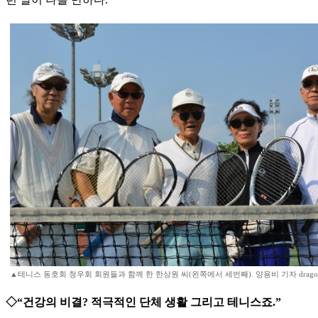
▲테니스 동호회 청우회 회원들과 함께 한 한상원 씨(왼쪽에서 세번째). 양용비 기자 dragon
◇“건강의 비결? 적극적인 단체 생활 그리고 테니스죠.”