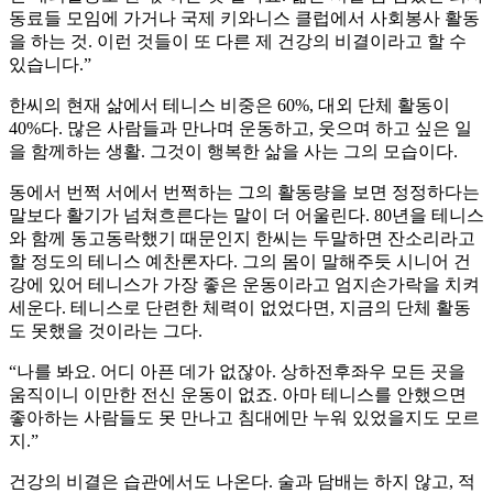
동료들 모임에 가거나 국제 키와니스 클럽에서 사회봉사 활동
을 하는 것. 이런 것들이 또 다른 제 건강의 비결이라고 할 수
있습니다.”
한씨의 현재 삶에서 테니스 비중은 60%, 대외 단체 활동이
40%다. 많은 사람들과 만나며 운동하고, 웃으며 하고 싶은 일
을 함께하는 생활. 그것이 행복한 삶을 사는 그의 모습이다.
동에서 번쩍 서에서 번쩍하는 그의 활동량을 보면 정정하다는
말보다 활기가 넘쳐흐른다는 말이 더 어울린다. 80년을 테니스
와 함께 동고동락했기 때문인지 한씨는 두말하면 잔소리라고
할 정도의 테니스 예찬론자다. 그의 몸이 말해주듯 시니어 건
강에 있어 테니스가 가장 좋은 운동이라고 엄지손가락을 치켜
세운다. 테니스로 단련한 체력이 없었다면, 지금의 단체 활동
도 못했을 것이라는 그다.
“나를 봐요. 어디 아픈 데가 없잖아. 상하전후좌우 모든 곳을
움직이니 이만한 전신 운동이 없죠. 아마 테니스를 안했으면
좋아하는 사람들도 못 만나고 침대에만 누워 있었을지도 모르
지.”
건강의 비결은 습관에서도 나온다. 술과 담배는 하지 않고, 적