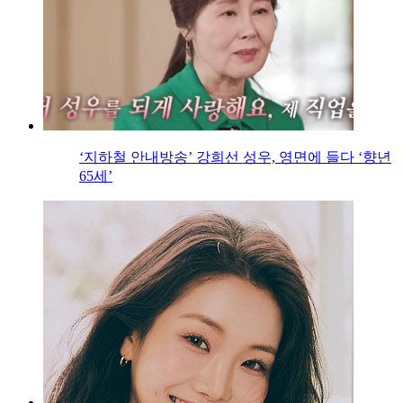
‘지하철 안내방송’ 강희선 성우, 영면에 들다 ‘향년
65세’