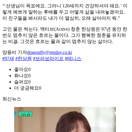
“‘선생님이 목표에요. 그러니 120세까지 건강하셔야 돼요.’ 이
렇게 예쁘게 말하는 후배를 두고 어떻게 삶을 내려놓겠어요.
이 친구들을 봐서라도 내가 더 열심히, 오래 살아야지 뭐.”
고인 물은 썩는다. 액티브(Active) 청춘 한상원은 97년 동안 한
번도 멈추지 않은 흐르는 물이다. 그가 행복한 청춘을 유지하
는 비결. 그것은 흐르는 물과 같이 멈추지 않는 삶이다.
양용비 기자
dragonfly@etoday.co.kr
#97세
#한상원
#브라보라이프
#테니스
좋아요
0
화나요
0
슬퍼요
0
더 궁금해요
0
최신뉴스