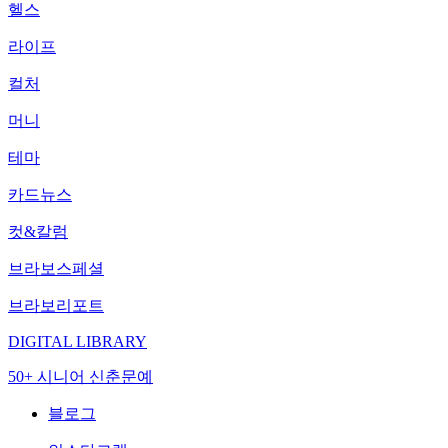
헬스
라이프
컬처
머니
테마
카드뉴스
컷&칼럼
브라보스페셜
브라보리포트
DIGITAL LIBRARY
50+ 시니어 신춘문예
블로그