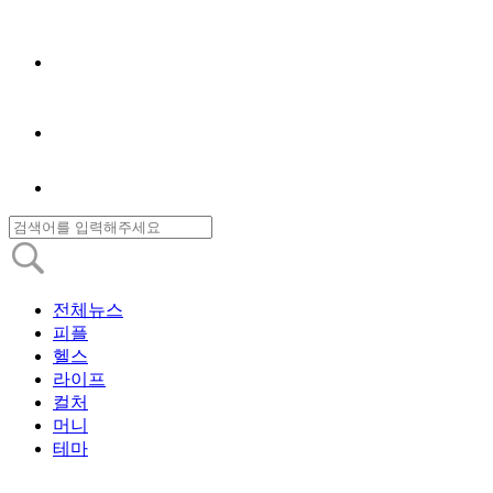
전체뉴스
피플
헬스
라이프
컬처
머니
테마