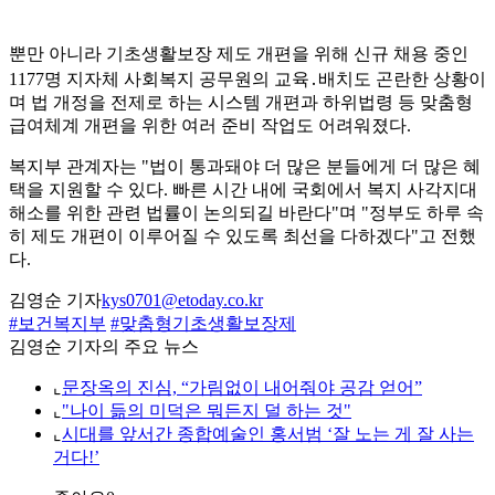
뿐만 아니라 기초생활보장 제도 개편을 위해 신규 채용 중인
1177명 지자체 사회복지 공무원의 교육․배치도 곤란한 상황이
며 법 개정을 전제로 하는 시스템 개편과 하위법령 등 맞춤형
급여체계 개편을 위한 여러 준비 작업도 어려워졌다.
복지부 관계자는 "법이 통과돼야 더 많은 분들에게 더 많은 혜
택을 지원할 수 있다. 빠른 시간 내에 국회에서 복지 사각지대
해소를 위한 관련 법률이 논의되길 바란다"며 "정부도 하루 속
히 제도 개편이 이루어질 수 있도록 최선을 다하겠다"고 전했
다.
김영순 기자
kys0701@etoday.co.kr
#보건복지부
#맞춤형기초생활보장제
김영순 기자의 주요 뉴스
⌞
문장옥의 진심, “가림없이 내어줘야 공감 얻어”
⌞
"나이 듦의 미덕은 뭐든지 덜 하는 것"
⌞
시대를 앞서간 종합예술인 홍서범 ‘잘 노는 게 잘 사는
거다!’