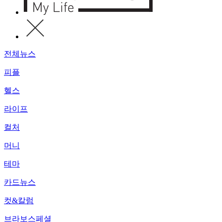
전체뉴스
피플
헬스
라이프
컬처
머니
테마
카드뉴스
컷&칼럼
브라보스페셜