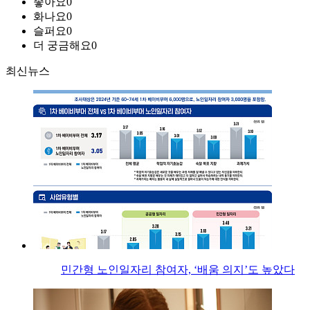
좋아요
0
화나요
0
슬퍼요
0
더 궁금해요
0
최신뉴스
민간형 노인일자리 참여자, ‘배움 의지’도 높았다