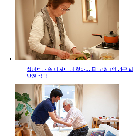
청년보다 술·디저트 더 찾아… 日 '고령 1인 가구'의
반전 식탁