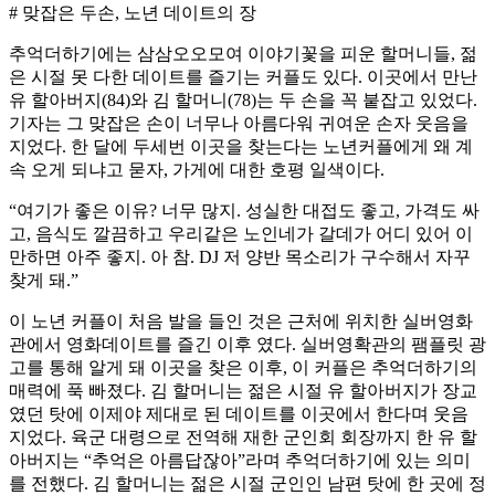
# 맞잡은 두손, 노년 데이트의 장
추억더하기에는 삼삼오오모여 이야기꽃을 피운 할머니들, 젊
은 시절 못 다한 데이트를 즐기는 커플도 있다. 이곳에서 만난
유 할아버지(84)와 김 할머니(78)는 두 손을 꼭 붙잡고 있었다.
기자는 그 맞잡은 손이 너무나 아름다워 귀여운 손자 웃음을
지었다. 한 달에 두세번 이곳을 찾는다는 노년커플에게 왜 계
속 오게 되냐고 묻자, 가게에 대한 호평 일색이다.
“여기가 좋은 이유? 너무 많지. 성실한 대접도 좋고, 가격도 싸
고, 음식도 깔끔하고 우리같은 노인네가 갈데가 어디 있어 이
만하면 아주 좋지. 아 참. DJ 저 양반 목소리가 구수해서 자꾸
찾게 돼.”
이 노년 커플이 처음 발을 들인 것은 근처에 위치한 실버영화
관에서 영화데이트를 즐긴 이후 였다. 실버영확관의 팸플릿 광
고를 통해 알게 돼 이곳을 찾은 이후, 이 커플은 추억더하기의
매력에 푹 빠졌다. 김 할머니는 젊은 시절 유 할아버지가 장교
였던 탓에 이제야 제대로 된 데이트를 이곳에서 한다며 웃음
지었다. 육군 대령으로 전역해 재한 군인회 회장까지 한 유 할
아버지는 “추억은 아름답잖아”라며 추억더하기에 있는 의미
를 전했다. 김 할머니는 젊은 시절 군인인 남편 탓에 한 곳에 정