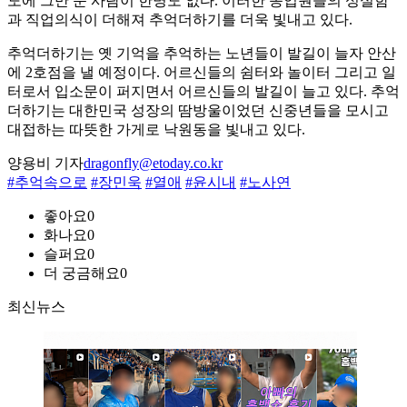
도에 그만 둔 사람이 한명도 없다. 이러한 종업원들의 성실함
과 직업의식이 더해져 추억더하기를 더욱 빛내고 있다.
추억더하기는 옛 기억을 추억하는 노년들이 발길이 늘자 안산
에 2호점을 낼 예정이다. 어르신들의 쉼터와 놀이터 그리고 일
터로서 입소문이 퍼지면서 어르신들의 발길이 늘고 있다. 추억
더하기는 대한민국 성장의 땀방울이었던 신중년들을 모시고
대접하는 따뜻한 가게로 낙원동을 빛내고 있다.
양용비 기자
dragonfly@etoday.co.kr
#추억속으로
#장민욱
#열애
#윤시내
#노사연
좋아요
0
화나요
0
슬퍼요
0
더 궁금해요
0
최신뉴스