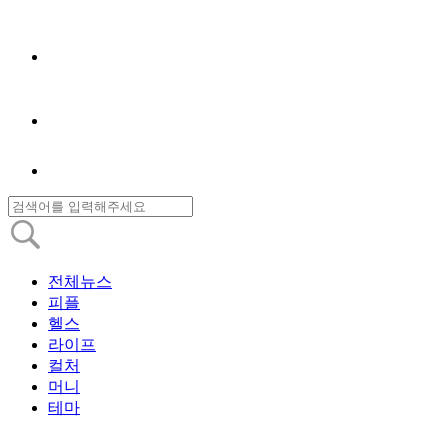
전체뉴스
피플
헬스
라이프
컬처
머니
테마