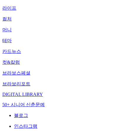
라이프
컬처
머니
테마
카드뉴스
컷&칼럼
브라보스페셜
브라보리포트
DIGITAL LIBRARY
50+ 시니어 신춘문예
블로그
인스타그램