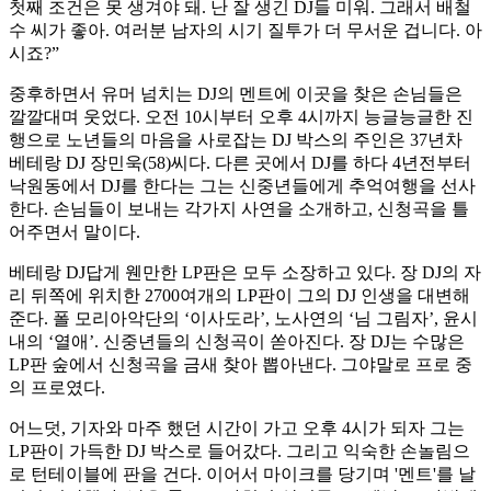
첫째 조건은 못 생겨야 돼. 난 잘 생긴 DJ들 미워. 그래서 배철
수 씨가 좋아. 여러분 남자의 시기 질투가 더 무서운 겁니다. 아
시죠?”
중후하면서 유머 넘치는 DJ의 멘트에 이곳을 찾은 손님들은
깔깔대며 웃었다. 오전 10시부터 오후 4시까지 능글능글한 진
행으로 노년들의 마음을 사로잡는 DJ 박스의 주인은 37년차
베테랑 DJ 장민욱(58)씨다. 다른 곳에서 DJ를 하다 4년전부터
낙원동에서 DJ를 한다는 그는 신중년들에게 추억여행을 선사
한다. 손님들이 보내는 각가지 사연을 소개하고, 신청곡을 틀
어주면서 말이다.
베테랑 DJ답게 웬만한 LP판은 모두 소장하고 있다. 장 DJ의 자
리 뒤쪽에 위치한 2700여개의 LP판이 그의 DJ 인생을 대변해
준다. 폴 모리아악단의 ‘이사도라’, 노사연의 ‘님 그림자’, 윤시
내의 ‘열애’. 신중년들의 신청곡이 쏟아진다. 장 DJ는 수많은
LP판 숲에서 신청곡을 금새 찾아 뽑아낸다. 그야말로 프로 중
의 프로였다.
어느덧, 기자와 마주 했던 시간이 가고 오후 4시가 되자 그는
LP판이 가득한 DJ 박스로 들어갔다. 그리고 익숙한 손놀림으
로 턴테이블에 판을 건다. 이어서 마이크를 당기며 '멘트'를 날