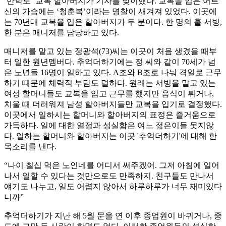
‘만학도’ 교복 할아버지가 기자를 맞이했다. 교복을 입은 어르
신의 가슴에는 ‘청춘복’이라는 명찰이 새겨져 있었다. 이곳에
는 70년대 교복을 입은 할아버지가 두 분이다. 한 명의 홀 서빙,
한 분은 매니저를 담당하고 있다.
매니저를 맡고 있는 정광석(73)씨는 이곳이 처음 생겼을 때부
터 일한 원년멤버다. 추억더하기에는 정 씨와 같이 70세가 넘
은 노년들 16명이 일하고 있다. A조와 B조로 나눠 격일로 근무
하기 때문에 체력적 부담도 덜하다. 원래는 서빙을 맡고 있는
여성 할머니들도 교복을 입고 근무를 했지만 음식이 튀거나,
치울 때 더러워져 남성 할아버지들만 교복을 입기로 결정했다.
이곳에서 일하시는 할머니와 할아버지의 표정은 즐거움으로
가득하다. 일에 대한 열정과 성실함은 여느 젊은이들 못지않
다. 일하는 할머니와 할아버지는 이곳 '추억더하기'에 대해 한
목소리를 낸다.
“나이 칠십 먹은 노인네를 어디서 써주겠어. 그저 아침에 일어
나서 일할 수 있다는 것만으로도 만족하지. 친구들도 만나서
얘기도 나누고, 일도 어렵지 않아서 하루하루가 너무 재미있다
니까”
추억더하기가 지난 해 5월 문을 연 이후 종업원이 바뀌거나, 중