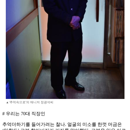
▲'추억속으로'의 매니저 정광석씨
# 우리는 70대 직장인
추억더하기를 들어가려는 찰나. 얼굴의 미소를 한껏 머금은