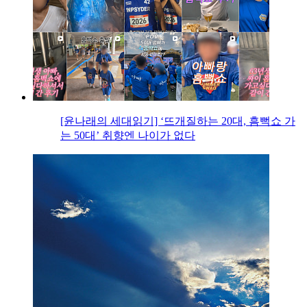
[윤나래의 세대읽기] ‘뜨개질하는 20대, 흠뻑쇼 가
는 50대’ 취향엔 나이가 없다