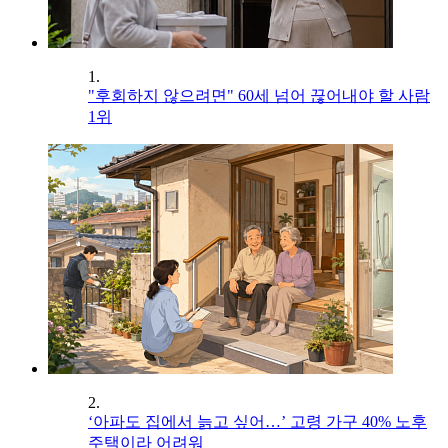
1.
"후회하지 않으려면" 60세 넘어 끊어내야 할 사람
1위
2.
‘아파도 집에서 늙고 싶어…’ 고령 가구 40% 노후
주택이라 어려워