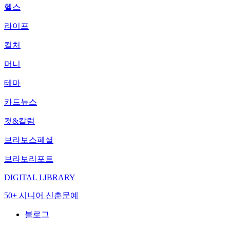
헬스
라이프
컬처
머니
테마
카드뉴스
컷&칼럼
브라보스페셜
브라보리포트
DIGITAL LIBRARY
50+ 시니어 신춘문예
블로그