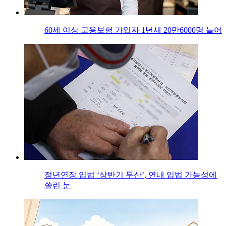
60세 이상 고용보험 가입자 1년새 20만6000명 늘어
정년연장 입법 ‘상반기 무산’, 연내 입법 가능성에
쏠린 눈