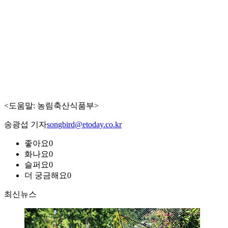
<도움말: 농림축산식품부>
송광섭 기자
songbird@etoday.co.kr
좋아요
0
화나요
0
슬퍼요
0
더 궁금해요
0
최신뉴스