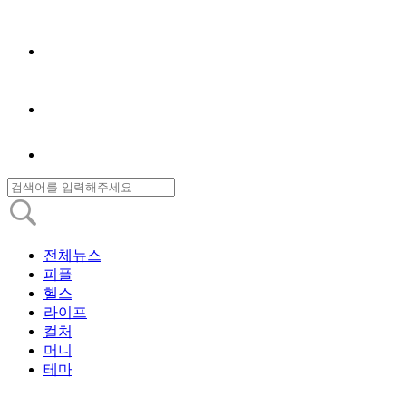
전체뉴스
피플
헬스
라이프
컬처
머니
테마