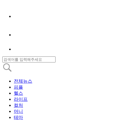
전체뉴스
피플
헬스
라이프
컬처
머니
테마