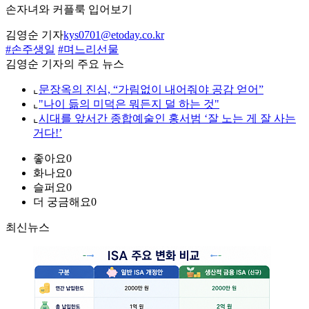
손자녀와 커플룩 입어보기
김영순 기자
kys0701@etoday.co.kr
#손주생일
#며느리선물
김영순 기자의 주요 뉴스
⌞
문장옥의 진심, “가림없이 내어줘야 공감 얻어”
⌞
"나이 듦의 미덕은 뭐든지 덜 하는 것"
⌞
시대를 앞서간 종합예술인 홍서범 ‘잘 노는 게 잘 사는
거다!’
좋아요
0
화나요
0
슬퍼요
0
더 궁금해요
0
최신뉴스