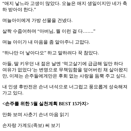
“애지 낳느라 고생이 많았다. 오늘은 애지 생일이지만 네가 축
하 받아야 한다.”
며늘아이에게 가방 선물을 건넸다.
살짝 수줍어하며 “아버님, 뭘 이런 걸 다…….”
며늘 아이가 내 마음을 좀 알아주니 고맙다.
“하나만 더 낳아다오” 하고 말하려다 꾹 참았다.
아들, 딸 키우던 내 젊은 날엔 ‘먹고살기에 급급해 일만 하다
여유가 없었다’는 변명으로 무책임함을 덮어버린 채 살아왔지
만, 이제는 손주들에게만은 후회 없는 사랑을 듬뿍 주고 싶다.
내 인생 후반전은 손녀 녀석으로 너그럽고 풍요롭게 성숙해져
가고 있다.
<손주를 위한 5월 실천계획 BEST 15가지>
만화 보며 사춘기 손녀 마음 읽기
손자랑 가계도(족보) 써 보기