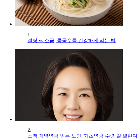
1.
설탕 vs 소금, 콩국수를 건강하게 먹는 법
2.
소액 직역연금 받는 노인, 기초연금 수령 길 열린다