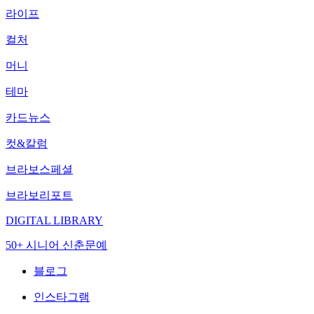
라이프
컬처
머니
테마
카드뉴스
컷&칼럼
브라보스페셜
브라보리포트
DIGITAL LIBRARY
50+ 시니어 신춘문예
블로그
인스타그램