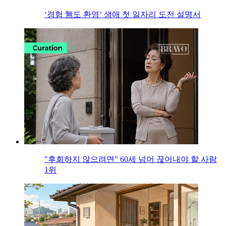
‘경험 無도 환영’ 생애 첫 일자리 도전 설명서
"후회하지 않으려면" 60세 넘어 끊어내야 할 사람
1위