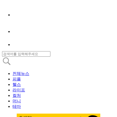
전체뉴스
피플
헬스
라이프
컬처
머니
테마