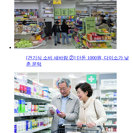
[건기식 소비 새바람 ②] 단돈 1000원, 다이소가 낮
춘 문턱