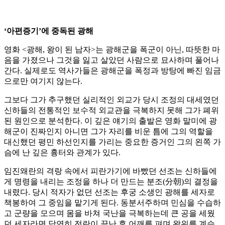
‘아편증기’에 중독된 광해
영화 <광해, 왕이 된 남자>는 광해군을 폭군이 아닌, 따뜻한 마
음을 가졌으나 그것을 잃고 살았던 사람으로 묘사하며 풀어나
간다. 실제로도 역사가들은 광해군을 폭정과 방탕에 빠진 임금
으로만 여기지 않는다.
그보다 그가 추구했던 실리적인 외교가 당시 조정의 대세였던
신하들의 전통적인 보수적 외교관을 극복하지 못해 그가 폐위
된 원인으로 분석한다. 이 깊은 얘기의 출발은 영화 말미에 광
해군이 진짜인지 아니면 그가 자리를 비운 틈에 그의 역할을
대신했던 평민 하선인지를 가리는 중요한 증거인 그의 왼쪽 가
슴에 난 깊은 흉터와 관계가 있다.
임진왜란의 격랑 속에서 피란가기에 바빴던 선조는 신하들에
게 명령을 내리는 조정을 하나 더 만드는 분조(分朝)의 결정을
내렸다. 당시 적자가 없던 선조는 후궁 소생인 광해를 세자로
책봉하여 그 중임을 맡기게 된다. 동분서주하며 민심을 수습하
고 군량을 모으며 몸을 바쳐 국난을 극복하는데 큰 공을 세웠
던 세자라면 당연히 전란이 끝난 후 어깨를 펴며 왕위를 계승