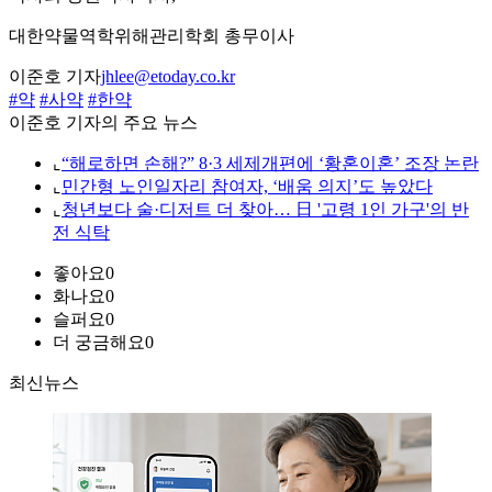
대한약물역학위해관리학회 총무이사
이준호 기자
jhlee@etoday.co.kr
#약
#사약
#한약
이준호 기자의 주요 뉴스
⌞
“해로하면 손해?” 8·3 세제개편에 ‘황혼이혼’ 조장 논란
⌞
민간형 노인일자리 참여자, ‘배움 의지’도 높았다
⌞
청년보다 술·디저트 더 찾아… 日 '고령 1인 가구'의 반
전 식탁
좋아요
0
화나요
0
슬퍼요
0
더 궁금해요
0
최신뉴스