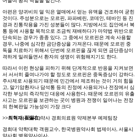
어들여 왕의 역할을 맡긴다.
아편은 양귀비의 덜 익은 열매에서 얻는 유액을 건조하여 굳힌
것이다. 주성분으로는 모르핀, 파파베린, 코데인, 테바인 등 진
경과 진통작용을 가진 성분들이 많다. 지방에서도 집안에서 복
통 등에 사용할 목적으로 조금씩 재배하다가 마약법 위반으로
단속되는 경우가 종종 있다. 그 중에서 모르핀은 계속 사용할
경우, 나중에 심각한 금단증상을 가져온다. 때문에 모르핀 중
독을 치료하기 위해서 단번에 모르핀을 끊게 되면 금단증상이
격하게 밀려들면서 환자의 생명이 위험해지기도 한다.
따라서 이런 현상을 피하기 위해 단계적으로 반응을 지켜보면
서 서서히 줄여나가야 할 정도로 모르핀은 중독증상이 강하다.
주사제로 사용되기 때문에 민간에서 제조하는 것이 거의 힘들
고, 말기암환자나 담석통 등의 진정에 사용되거나 전장에서 심
각한 부상의 즉각적인 대응에 사용한다. 때문에 모르핀의 유출
사고는 모르핀을 보관하는 곳이 병원과 전쟁이 일어나는 전장
의 한복판일 가능성이 가장 크다
>>최혁재(崔爀在)
약사 경희의료원 약제본부 예제팀장
경희대 약학대학 객원교수, 한국병원약사회 법제이사, 서울시
약사회 병원약사이사,