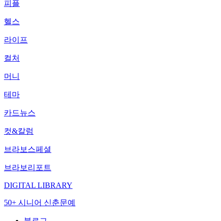
피플
헬스
라이프
컬처
머니
테마
카드뉴스
컷&칼럼
브라보스페셜
브라보리포트
DIGITAL LIBRARY
50+ 시니어 신춘문예
블로그