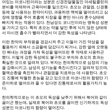
어있는 아코니틴이라는 성분은 신경전달물질인 아세틸콜린의
분비를 억제하여 근육마비를 일으킨다. 초오는 관절염, 신경통
등에 잘 사용되는 한약이지만, 과용하면 맥박을 떨어뜨리고 심
장에 영향을 주어 호흡에 지장을 줄 뿐만 아니라 혼수상태에
빠지게 하는 작용이 있다. 천남성도 코니인이라는 맹독성 성분
을 가지고 있다. 특히 초오는 약을 달인 후에 식지 않은 상태에
서 마시면 흡수가 빨라지면서 더 강한 독성을 나타낸다.
이런 한약의 부작용을 경감시켜 주고 이들이 가진 약성을 잘
활용하기 위해서 소금물에 담갔다가 찌거나, 강한 열에 오랫동
안 쪄내는 과정을 거쳐 독성을 떨어뜨린 후 약재로 사용하곤
했다. 이렇게 강한 독성에도 불구하고 부자와 초오의 효과는
확실한 것으로 알려져 있다. 부자는 한의학적으로 심장의 기능
을 강화시키고, 남성의 성기능을 촉진시킨다고 알려져 있으며,
혈액순환을 촉진하거나 관절염을 치료하는 데 사용한다. 초오
도 진통에 탁월한 효능을 갖고 있으므로 아코니틴의 함량만 기
준이하로 떨어뜨려 줄 수 있다면 진통제로서의 활용가치가 높
다.
한의학적으로는 이 초오의 독성을 낮추기 위해서 북어와 같이
끓이곤 했는데, 실제로 북어와 초오를 끓이면 신기하게도 독성
성분인 아코니틴의 함량이 떨어진다.