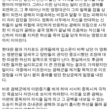
했어야 마땅하다. 그러나 이런 상식과는 달리 선조는 광해를
외면하고, 그 후 태어난 어린 영창대군이 그의 발목을 잡을 상
황이 되면서 광해의 마음속에는 비정과 말할 수 없는 피해의식
이 자리 잡았을 것이다. 영화의 서두에서 자신을 반대하는 신
하들의 살해 위협에 과민하게 반응하는 광해의 외침으로 시작
한 이 의심의 굴레는 결국 영화가 끝날 때 즈음에는 자신을 대
신하여 자리를 지켜준 하선을 죽여 입을 닫게 하라는 명령으로
까지 이어진다.
현대판 왕과 거지로도 관객들에게 입소문이 바짝 났던 이 영화
는 명분만을 앞세우고 양반들의 권익만 중요시했던 조정에 대
한 따끔한 하선의 질책으로 맛깔이 난다. 현실에서도 후금에
대한 철저한 실리외교로 더 큰 전란을 막는 결과도 가져왔지만
말이다. 극중에서 이조판서는 광해군을 제거할 목적으로 이조
정랑을 시켜 당시 왕의 총애를 받던 한상궁에게 밀명을 내린
다.
바로 광해군에게 아편증기를 쐬게 하여 서서히 중독시켜 극적
인 죽음보다 자연사로 보이게 하려한다. 이것을 모른 광해는
아편에 중독되어 의식을 잃게 되고 그 공백을 내보일 수 없는
도승지 허균과 조내관은 광해와 모습이 흡사한 하선을 몰래 끌