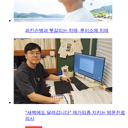
파킨슨병과 헷갈리는 치매, 루이소체 치매
“새벽에도 달려갑니다” 재가임종 지키는 방문진료
의사