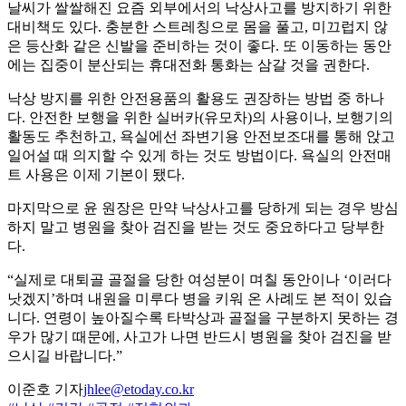
날씨가 쌀쌀해진 요즘 외부에서의 낙상사고를 방지하기 위한
대비책도 있다. 충분한 스트레칭으로 몸을 풀고, 미끄럽지 않
은 등산화 같은 신발을 준비하는 것이 좋다. 또 이동하는 동안
에는 집중이 분산되는 휴대전화 통화는 삼갈 것을 권한다.
낙상 방지를 위한 안전용품의 활용도 권장하는 방법 중 하나
다. 안전한 보행을 위한 실버카(유모차)의 사용이나, 보행기의
활동도 추천하고, 욕실에선 좌변기용 안전보조대를 통해 앉고
일어설 때 의지할 수 있게 하는 것도 방법이다. 욕실의 안전매
트 사용은 이제 기본이 됐다.
마지막으로 윤 원장은 만약 낙상사고를 당하게 되는 경우 방심
하지 말고 병원을 찾아 검진을 받는 것도 중요하다고 당부한
다.
“실제로 대퇴골 골절을 당한 여성분이 며칠 동안이나 ‘이러다
낫겠지’하며 내원을 미루다 병을 키워 온 사례도 본 적이 있습
니다. 연령이 높아질수록 타박상과 골절을 구분하지 못하는 경
우가 많기 때문에, 사고가 나면 반드시 병원을 찾아 검진을 받
으시길 바랍니다.”
이준호 기자
jhlee@etoday.co.kr