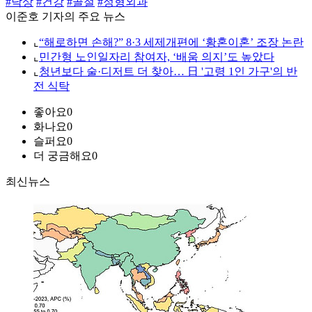
#낙상
#건강
#골절
#정형외과
이준호 기자의 주요 뉴스
⌞
“해로하면 손해?” 8·3 세제개편에 ‘황혼이혼’ 조장 논란
⌞
민간형 노인일자리 참여자, ‘배움 의지’도 높았다
⌞
청년보다 술·디저트 더 찾아… 日 '고령 1인 가구'의 반
전 식탁
좋아요
0
화나요
0
슬퍼요
0
더 궁금해요
0
최신뉴스