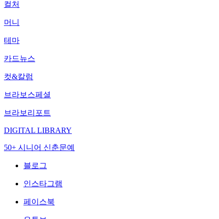
컬처
머니
테마
카드뉴스
컷&칼럼
브라보스페셜
브라보리포트
DIGITAL LIBRARY
50+ 시니어 신춘문예
블로그
인스타그램
페이스북