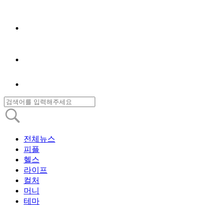
전체뉴스
피플
헬스
라이프
컬처
머니
테마