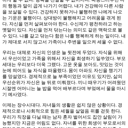
의 행동과 말이 곱게 나가기 어렵다. 내가 건강해야 다른 사람
을 보살필 수 있다. 건강하지 못하거나 불행하면 나에게 나오
는 기운은 불행이다. 상대방이 불행해지고 어려움을 겪게 된
다. 자신을 먼저 살펴보아야 한다. 수신제가 평천하라고 하는
옛말이 있다. 자신을 먼저 닦는다는 의미도 같은 맥락으로 볼
수 있다. 나를 갈고 닦는다 함은 나를 행복하게 하는 일이다. 내
가 제대로 서지 않고서 가족이나 주변을 일으켜 세울 수 없다.
우리는 대체로 자신의 인생은 늘 뒷전에 두었다. 자식을 위해
서 우선이었고 가족을 위해서 자신을 희생하기 일쑤였다. 부모
세대는 우리보다 더욱 그랬다. 고운 옷을 보아도, 맛있는 것이
눈에 띄어도 늘 자식을 떠올렸다. 몸이 아파도 자신을 챙기기
를 망설였다. 경제적으로 늘 부족이었던 이유도 있지만, 삶의
우선순위가 자신은 늘 뒤로 미뤄졌다. 끼니 때우기가 어려웠던
시절엔 어머니는 늘 밥을 먹어 배부르다며 부엌에서 물을 마시
기 예사였다.
이제는 장수시대다. 자녀들의 생활은 쉽지 않은 상황이다. 경
제적으로나 사회적으로 힘든 세월을 살얼음 위를 걷듯 한다.
우리가 직장을 다닐 때는 남자 혼자 벌어서도 집안 살림이 가
능했지만 지금은 어림도 없다. 자녀를 위한 희생이 부모로서의