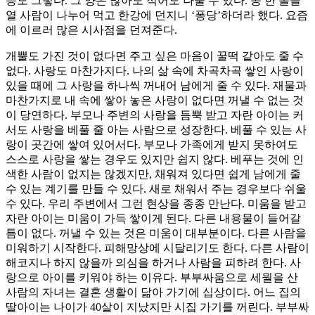
능도 그렇다. 그 양은 많아도 적어도 나눌 수 있다. 콩 한 톨을
열 사람이 나누어 먹고 한강에 던지니 ‘퐁당’하더라 했다. 요즘
에 이르러 많은 시사점을 던져준다.
개뿔도 가진 것이 없다면 주고 싶은 마음이 꿀떡 같아도 줄 수
없다. 사랑도 마찬가지다. 나의 삶 속에 차곡차곡 쌓인 사랑이
있을 때에 그 사랑을 하나씩 꺼내어 남에게 줄 수 있다. 재물과
마찬가지로 내 속에 쌓아 놓은 사랑이 없다면 꺼낼 수 없는 것
이 당연하다. 부모나 주변의 사랑을 듬뿍 받고 자란 아이는 커
서도 사랑을 베풀 줄 아는 사람으로 성장한다. 베풀 수 있는 사
랑이 곳간에 쌓여 있어서다. 부모나 가족에게 받지 못하여도
스스로 사랑을 쌓는 경우도 있지만 쉽지 않다. 베푸는 것에 인
색한 사람이 없지는 않겠지만, 채워져 있다면 쉽게 남에게 줄
수 있는 계기를 만들 수 있다. 새로 채워서 주는 경우보다 쉬울
수 있다. 우리 주변에서 그런 현상을 종종 만난다. 미움을 받고
자란 아이는 미움이 가득 쌓이게 된다. 다른 내용물이 들어갈
틈이 없다. 꺼낼 수 있는 것은 미움이 대부분이다. 다른 사람을
미워하기 시작한다. 피해망상에 시달리기도 한다. 다른 사람이
해코지나 하지 않을까 의심을 하거나 사람을 피하려 한다. 사
랑으로 아이를 키워야 하는 이유다. 부부싸움으로 세월을 산
사람의 자녀는 결혼 생활이 닮아 가기에 십상이다. 어느 집의
딸아이는 나이가 40살이 지났지만 시집 가기를 꺼린다. 부부싸