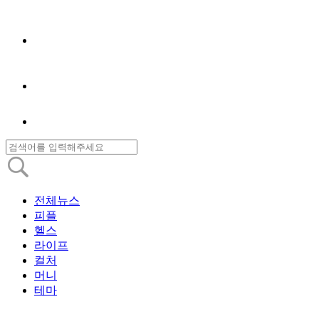
전체뉴스
피플
헬스
라이프
컬처
머니
테마