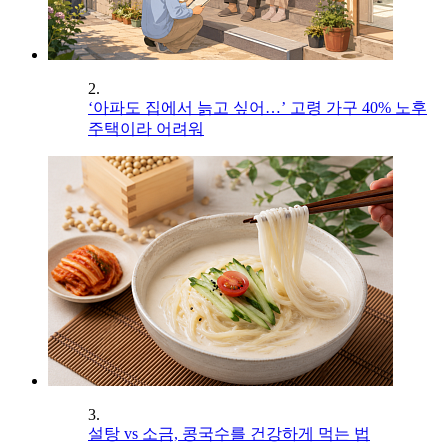
2.
‘아파도 집에서 늙고 싶어…’ 고령 가구 40% 노후
주택이라 어려워
3.
설탕 vs 소금, 콩국수를 건강하게 먹는 법