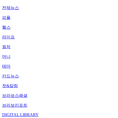
전체뉴스
피플
헬스
라이프
컬처
머니
테마
카드뉴스
컷&칼럼
브라보스페셜
브라보리포트
DIGITAL LIBRARY