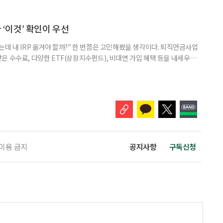
브라보 마이 라이프’ 재구성. STEP 1. 내 안의 재료 찾기 1. 무엇을 바꾸고
뀌면 좋겠다’고 느낀 일은? 1._______________
__________ ▷ 그중 내가 직접 해볼 만
다 ‘이것’ 확인이 우선
데 내 IRP 옮겨야 할까?” 한 번쯤은 고민해봤을 생각이다. 퇴직연금사업
은 수수료, 다양한 ETF(상장지수펀드), 비대면 가입 혜택 등을 내세우며
 높다고 해서 무조건 옮기는 것만이 정답은 아니다. 퇴직연금은 오랜 기간
 확인해야 할 사항이 있다. 수익률 광고, 먼저 기준부터 봐야 한다 금융회
눈에 잘 들어온다. 하지만 수익률 숫자는 기준에 따라달라질 수 있다.
 이용 금지
공지사항
구독신청