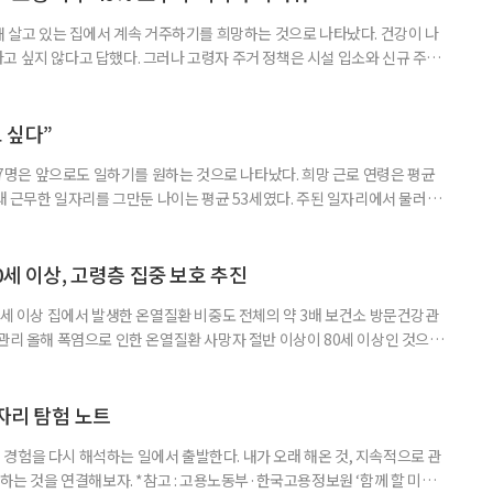
재 살고 있는 집에서 계속 거주하기를 희망하는 것으로 나타났다. 건강이 나
고 싶지 않다고 답했다. 그러나 고령자 주거 정책은 시설 입소와 신규 주택
 시행을 계기로 집수리부터 퇴원 후 임시 거처, 방문 돌봄까지 연결하는 주거
나왔다. 6일 건축공간연구원(AURI)이 발간한 ‘건축과 도시 공간’ 2026년
 고령자 주거-돌봄 협업 체계 구축 방안’ 보고서는 고
 싶다”
중 7명은 앞으로도 일하기를 원하는 것으로 나타났다. 희망 근로 연령은 평균
오래 근무한 일자리를 그만둔 나이는 평균 53세였다. 주된 일자리에서 물러난
의 현실이 통계로 확인됐다. 고령층 취업자 1012만 5000명 국가데이터
제활동인구조사 고령층 부가조사 결과’에 따르면 55~79세 인구는 1701만
 증가했다. 15세 이상 인구에서 차지하는 비중은
0세 이상, 고령층 집중 보호 추진
0세 이상 집에서 발생한 온열질환 비중도 전체의 약 3배 보건소 방문건강관
 관리 올해 폭염으로 인한 온열질환 사망자 절반 이상이 80세 이상인 것으로
 방문건강관리사업을 통해 80세 이상 고령자 보호를 추진한다. 6일 복지부
까지 질병관리청으로 신고된 온열질환자는 총 2441명으로 이 중 65세 이상
이상은 300명(12.3%)으로 집계됐다. 연령별 환자 수
일자리 탐험 노트
경험을 다시 해석하는 일에서 출발한다. 내가 오래 해온 것, 지속적으로 관
 하는 것을 연결해보자. *참고 : 고용노동부·한국고용정보원 ‘함께 할 미래