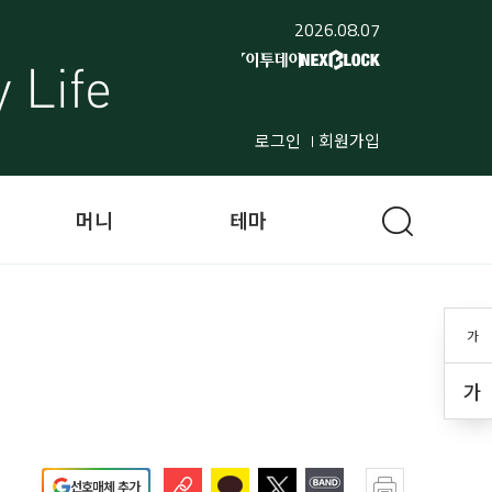
2026.08.07
로그인
회원가입
머니
테마
가
가
선호매체 추가