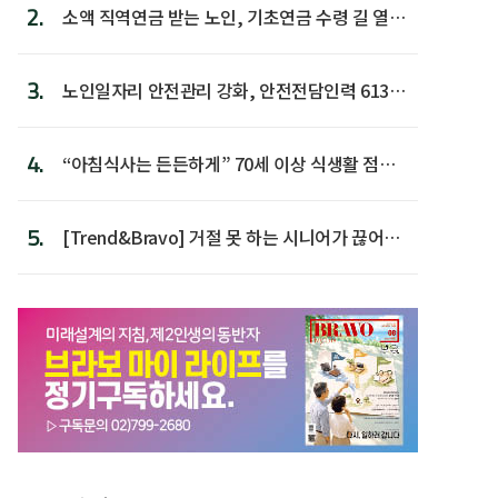
2.
소액 직역연금 받는 노인, 기초연금 수령 길 열린
다
3.
노인일자리 안전관리 강화, 안전전담인력 613명
첫 배치
4.
“아침식사는 든든하게” 70세 이상 식생활 점수
가장 높아
5.
[Trend&Bravo] 거절 못 하는 시니어가 끊어야
할 행동 5