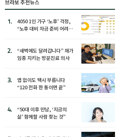
브라보 추천뉴스
1.
4050 1인 가구 ‘노후’ 걱정,
“노후 대비 자금 준비 어려
워”
2.
“새벽에도 달려갑니다” 재가
임종 지키는 방문진료 의사
3.
앱 없이도 택시 부릅니다
“120 전화 한 통이면 끝”
4.
“50대 이후 만남, ‘지금의
삶’ 함께할 사람 찾는 것”