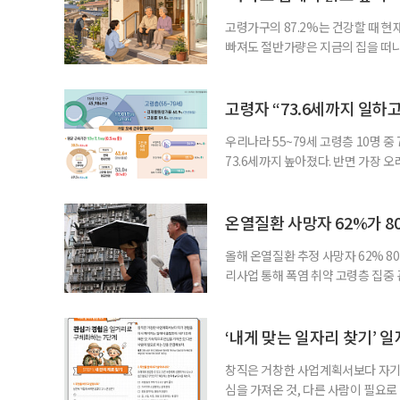
고령가구의 87.2%는 건강할 때 현
빠져도 절반가량은 지금의 집을 떠나
공급에 무게가 실려 있다. 통합돌봄
지원 체계를 구축해야 한다는 제언이 
여름호에 실린 ‘통합돌봄 시행에 따른
고령자 “73.6세까지 일하고
우리나라 55~79세 고령층 10명 
73.6세까지 높아졌다. 반면 가장 
뒤에도 상당 기간 일해야 하는 고령층
처가 5일 발표한 ‘2026년 5월 경
7000명으로, 1년 전보다 57만 명
온열질환 사망자 62%가 8
올해 온열질환 추정 사망자 62% 8
리사업 통해 폭염 취약 고령층 집중
나타났다. 이에 정부가 전국 보건소
에 따르면 5월 15일부터 이달 4일
고령층은 825명(33.8%), 80세 
‘내게 맞는 일자리 찾기’ 
창직은 거창한 사업계획서보다 자기 
심을 가져온 것, 다른 사람이 필요로