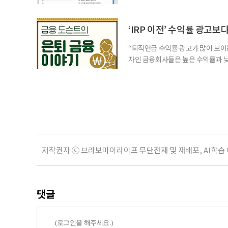
for 5060 창직사례집’을 바탕으로 ‘
싶었나요? ▷ 내가 살아오며 ‘이렇게 바
2._______________ 3._____
‘IRP 이전’ 수익률 광고보
“퇴직연금 수익률 광고가 많이 보이는
자인 금융회사들은 높은 수익률과 낮
가입자를 유치한다. 하지만 수익률이
운용하는 자금인 만큼, 광고보다 먼저
사들이 내세우는 퇴직연금 수익률은 
저작권자 ⓒ 브라보마이라이프 무단전재 및 재배포, AI학습
댓글