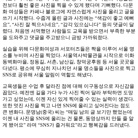
전보다 훨씬 좋은 사진을 찍을 수 있게 됐다며 기뻐했다. 다문
화 여성들은 카페나 블로그에 자연스럽게 사진을 올리고 글을
쓰기 시작했다. 수줍게 올린 글과 사진에는 “색감이 좋고 예뻐
요”, “사진 잘 찍으시네요”, “감각 있으십니다” 등의 댓글이 달
렸다. 처음엔 서먹했던 사람들도 교육을 받으면서 부족한 부분
을 도와주고 댓글을 주고받으니 금방 가까워졌다.
실습을 위해 다문화여성과 서포터즈들은 짝을 이루어 서울 명
소를 누비며 사진을 찍었다. 서울역사박물관을 시작으로 이화
동벽화마을, 정동길, 서촌, 남산길, 창덕궁후원 등 서울 곳곳을
다녔다. 평소에 무심히 지나치던 서울 명소들을 사진으로 찍고
SNS로 공유해 서울 알림이 역할도 해냈다.
교육생들은 수업 후 달라진 점에 대해 이구동성으로 자신감을
꼽았다. 예전엔 길을 가다 누가 사진 찍어 달라 부탁하면 도망
가고 싶었는데, 이젠 자신 있게 찍어줄 수 있는 실력이 생겼다.
또한 멋진 사진을 찍고 나면 SNS에 올리고 싶어진다는 점도
큰 변화다. 문명남(중국) 씨는 “매일 남의 글 보기만 했었는데
이젠 내 사진을 SNS에 올리는 건 물론, 동영상까지 만들 줄 알
게 됐어요” 라며 “SNS가 즐거워요”라고 행복감을 드러냈다.