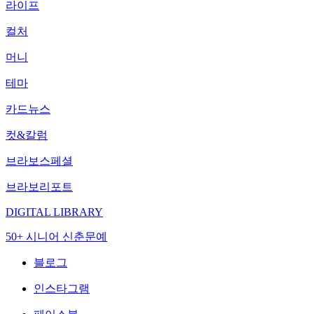
라이프
컬처
머니
테마
카드뉴스
컷&칼럼
브라보스페셜
브라보리포트
DIGITAL LIBRARY
50+ 시니어 신춘문예
블로그
인스타그램