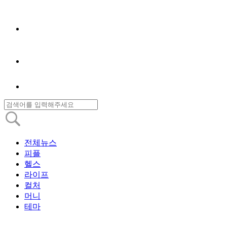
전체뉴스
피플
헬스
라이프
컬처
머니
테마