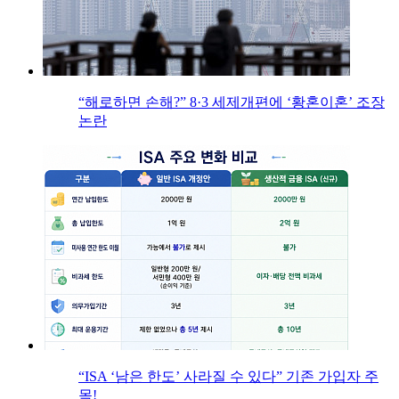
“해로하면 손해?” 8·3 세제개편에 ‘황혼이혼’ 조장
논란
“ISA ‘남은 한도’ 사라질 수 있다” 기존 가입자 주
목!