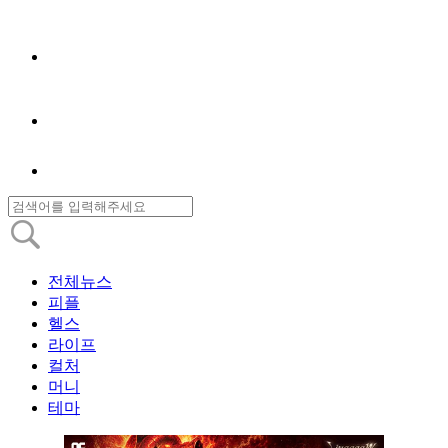
전체뉴스
피플
헬스
라이프
컬처
머니
테마