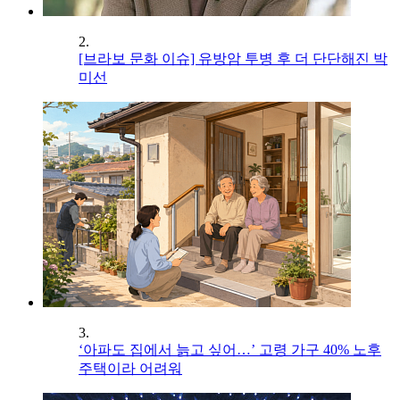
2.
[브라보 문화 이슈] 유방암 투병 후 더 단단해진 박
미선
3.
‘아파도 집에서 늙고 싶어…’ 고령 가구 40% 노후
주택이라 어려워