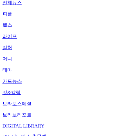
전체뉴스
피플
헬스
라이프
컬처
머니
테마
카드뉴스
컷&칼럼
브라보스페셜
브라보리포트
DIGITAL LIBRARY