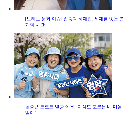
[브라보 문화 이슈] 손숙과 하예린, 세대를 잇는 연
기의 시간
꽃중년 트로트 열광 이유 “자식도 모르는 내 마음
알아”