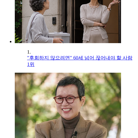
1.
"후회하지 않으려면" 60세 넘어 끊어내야 할 사람
1위