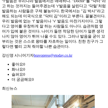
“r'발음은 우리나라 발음에서는 애매하다. ”Doctor"를 “닥터”라
고 하는 것까지는 들어주겠는데 ‘r'발음을 살린다고 ‘닥털’처럼
발음하는 사람들은 구제 불능이다. 한국에서는 "김 박사"라고
해도 되는데 미국식으로 "닥터 김"이라고 부른다. 꼴불견이다.
우리 발음에 없는 ‘f' 발음이나 ’v' 발음도 마찬가지이다. 그렇
다고 영어를 유창하게 잘 하는 사람들도 아니다. 습관처럼 영
어가 입에 붙은 것이다. 나이가 들면 적당한 단어가 얼른 생각
나지 않아 영어가 튀어 나올 수도 있다. 그러나 발음을 굳이 꼬
부리는 것은 스스로 왕따를 자초하는 일이다. 친한 친구가 그
렇다면 빨리 고쳐 줘야할 나쁜 습관이다.
강신영 시니어기자
bravopress@etoday.co.kr
좋아요
0
화나요
0
슬퍼요
0
더 궁금해요
0
최신뉴스