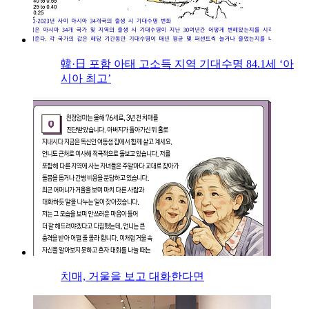
韓·日 포함 아태 고소득 지역 기대수명 84.1세 ‘아
시아 최고’
치매, 거울을 보고 대화한다면