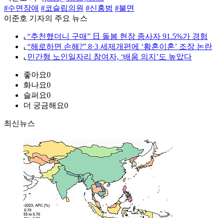
#수면장애
#코슬립의원
#신홍범
#불면
이준호 기자의 주요 뉴스
⌞
“추천했더니 구매” 日 돌봄 현장 종사자 91.5%가 경험
⌞
“해로하면 손해?” 8·3 세제개편에 ‘황혼이혼’ 조장 논란
⌞
민간형 노인일자리 참여자, ‘배움 의지’도 높았다
좋아요
0
화나요
0
슬퍼요
0
더 궁금해요
0
최신뉴스