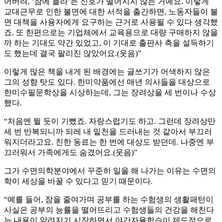
어버려, ‘잠에 들라’는 신호가 떨어지지 않는 거예요. 이렇게
교대근무로 인한 불면에 대한 서적을 출간하면, 노동자들이 불
면 대책을 사용자에게 요구하는 근거로 사용될 수 있다 생각했
죠. 또 한편으로는 기업체에서 교육용으로 대량 구매하지 않을
까 하는 기대도 약간 있었고, 이 기대로 출판사 측을 설득하기
도 했는데 결국 팔리진 않았어요.(웃음)”
이렇게 많은 책을 내게 된 배경에는 글쓰기가 어색하지 않은
그의 성향 탓도 있다. 한미약품에선 매년 의사들을 대상으로
한미수필문학상을 시상하는데, 그는 장려상을 세 번이나 수상
했다.
“처음엔 뛸 듯이 기뻤죠. 자랑스럽기도 하고. 그런데 장려상만
세 번 반복되니까 되레 내 밑천을 드러내는 것 같아서 부끄러
워지더라고요. 친한 동료는 한 번에 대상도 받던데. 나중엔 부
끄러워서 가족에게도 숨겼어요.(웃음)”
그가 수면의학분야에서 꾸준히 일을 해 나가는 이유는 수면의
학이 세상을 바꿀 수 있다고 믿기 때문이다.
“예를 들어, 잠을 줄여가며 공부를 하는 수험생의 생활패턴이
사실은 공부의 능률을 떨어뜨리고 수험생들의 건강을 해친다
는 내용이 알려지기 시작하면서 야간자율학습이 제도적으로