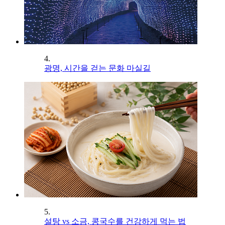
4.
광명, 시간을 걷는 문화 마실길
5.
설탕 vs 소금, 콩국수를 건강하게 먹는 법