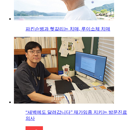
파킨슨병과 헷갈리는 치매, 루이소체 치매
“새벽에도 달려갑니다” 재가임종 지키는 방문진료
의사