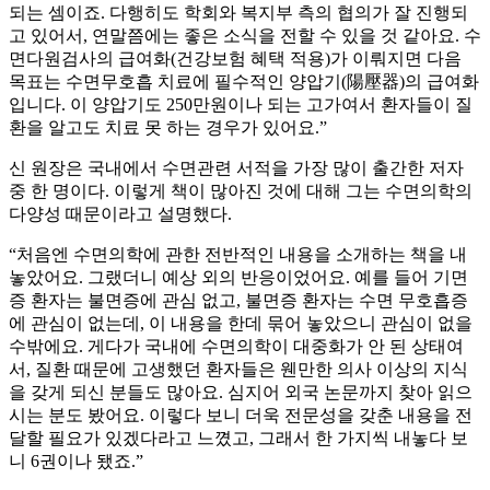
되는 셈이죠. 다행히도 학회와 복지부 측의 협의가 잘 진행되
고 있어서, 연말쯤에는 좋은 소식을 전할 수 있을 것 같아요. 수
면다원검사의 급여화(건강보험 혜택 적용)가 이뤄지면 다음
목표는 수면무호흡 치료에 필수적인 양압기(陽壓器)의 급여화
입니다. 이 양압기도 250만원이나 되는 고가여서 환자들이 질
환을 알고도 치료 못 하는 경우가 있어요.”
신 원장은 국내에서 수면관련 서적을 가장 많이 출간한 저자
중 한 명이다. 이렇게 책이 많아진 것에 대해 그는 수면의학의
다양성 때문이라고 설명했다.
“처음엔 수면의학에 관한 전반적인 내용을 소개하는 책을 내
놓았어요. 그랬더니 예상 외의 반응이었어요. 예를 들어 기면
증 환자는 불면증에 관심 없고, 불면증 환자는 수면 무호흡증
에 관심이 없는데, 이 내용을 한데 묶어 놓았으니 관심이 없을
수밖에요. 게다가 국내에 수면의학이 대중화가 안 된 상태여
서, 질환 때문에 고생했던 환자들은 웬만한 의사 이상의 지식
을 갖게 되신 분들도 많아요. 심지어 외국 논문까지 찾아 읽으
시는 분도 봤어요. 이렇다 보니 더욱 전문성을 갖춘 내용을 전
달할 필요가 있겠다라고 느꼈고, 그래서 한 가지씩 내놓다 보
니 6권이나 됐죠.”