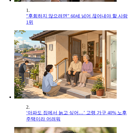
1.
"후회하지 않으려면" 60세 넘어 끊어내야 할 사람
1위
2.
‘아파도 집에서 늙고 싶어…’ 고령 가구 40% 노후
주택이라 어려워