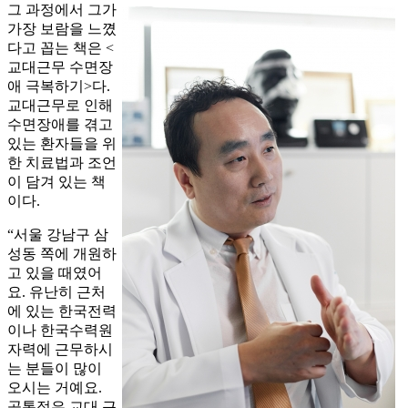
그 과정에서 그가
가장 보람을 느꼈
다고 꼽는 책은 <
교대근무 수면장
애 극복하기>다.
교대근무로 인해
수면장애를 겪고
있는 환자들을 위
한 치료법과 조언
이 담겨 있는 책
이다.
“서울 강남구 삼
성동 쪽에 개원하
고 있을 때였어
요. 유난히 근처
에 있는 한국전력
이나 한국수력원
자력에 근무하시
는 분들이 많이
오시는 거예요.
공통점은 교대 근