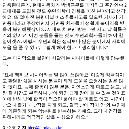
단축된다든가, 현대자동차가 밤샘근무를 폐지하고 주간연속 2
교대제를 도입한 것도 수면의학이 영향을 미친 분야라고 생각
해요. 또 얼마 전 봉평터널 버스추돌사고를 일으킨 기사가 기
면증이라고 주장하면서 기면증 환자들이 생활에 불이익을 받
을까 불안해했잖아요. 제대로 치료만 받는다면 사고 날 확률은
거의 없어요. 이런 분들을 돕는 것도 수면의학자들이 해야 할
일이겠죠. 이렇게 수면의학은 생각보다 많은 분야에서 사회에
도움 을 줄 수 있고, 그렇게 해야 한다고 생각합니다.”
그는 마지막으로 불면에 시달리는 시니어들에 이렇게 당부했
다.
“요새 액티브 시니어라는 말 많이 쓰잖아요. 이렇게 적극적이
고 활달한 삶을 사시는 분들이 제게 도움을 요청하는 일은 많
지 않아요. 낮에 활동이 많은 분은, 자연스럽게 피로도 늘고, 낮
잠 잘 시간도 부족하니 밤이 되면 쉽게 잠에 들 수 있는 것이죠.
이에 반해 낮에 활동이 적으면 풀어야 할 피로도 없고, 시간이
남으니 졸거나 낮잠을 자게 되고, 결국 밤에 잠이 안 와 수면제
에 의존하게 되는 악순환을 반복하는 거예요. 그러니 건강을
위해서라도 적극적인 삶을 사셨으면 해요.”
이준호 기자
jhlee@etoday.co.kr