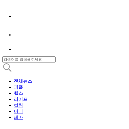
전체뉴스
피플
헬스
라이프
컬처
머니
테마