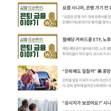
려도 함께 커지고 있다. 이름은 익
투자자라면 반드시 알아야 할 핵심 위
요즘 시니어, 은행 가기 전
“요즘은 은행 가기 전에 유튜브를 먼
은행의 PB(프라이빗 뱅커)를 찾아 
금리 상품에 가입하는 방식이었다. 
에 가입하면 비교적 안전하다고 여겼
브에서 정보를 서울에 사는 60대 A
월배당 커버드콜 ETF, 노
매달 배당금이 들어온다면, 노후 생
투자자들이 적지 않다. 코스피 지수가
르락내리락 롤러코스터를 타고 있다.
성이 이어질수록, 주가 움직임에 덜
에서도 월배당 커버드콜 ETF는 은
“은퇴해도 일할까” 美 중장
은퇴를 앞둔 미국의 비교적 자산이
다. 은퇴 문턱에 들어선 X세대(55
더 컸고, 연금이 없는 데 따른 박탈
비가 더는 “얼마를 모았느냐”에만 
고 있다는 뜻으로 읽힌다. 지난 1
“공시지가 보셨어요?” 시