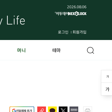
2026.08.06
로그인
회원가입
머니
테마
가
가
선호매체 추가