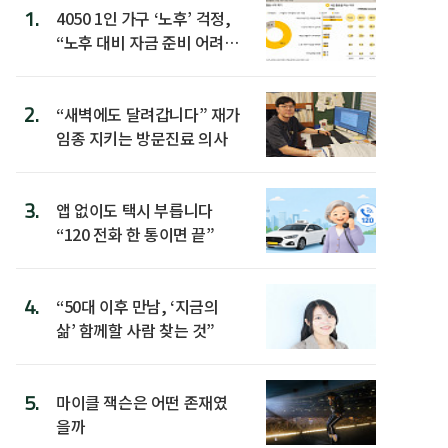
1.
4050 1인 가구 ‘노후’ 걱정,
“노후 대비 자금 준비 어려
워”
2.
“새벽에도 달려갑니다” 재가
임종 지키는 방문진료 의사
3.
앱 없이도 택시 부릅니다
“120 전화 한 통이면 끝”
4.
“50대 이후 만남, ‘지금의
삶’ 함께할 사람 찾는 것”
5.
마이클 잭슨은 어떤 존재였
을까