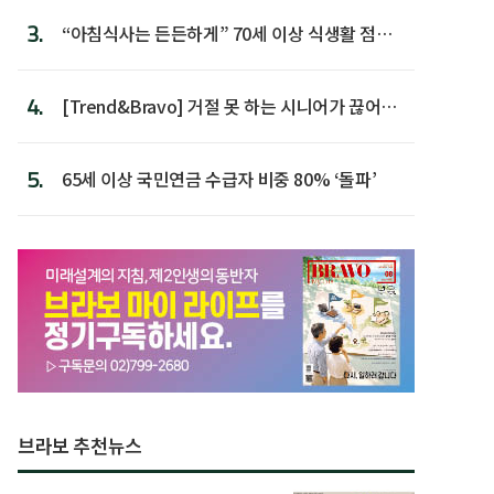
3.
“아침식사는 든든하게” 70세 이상 식생활 점수
가장 높아
4.
[Trend&Bravo] 거절 못 하는 시니어가 끊어야
할 행동 5
5.
65세 이상 국민연금 수급자 비중 80% ‘돌파’
브라보 추천뉴스