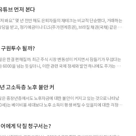
숙하지만, 우리가 알던 일반적인 주식과는 성격이 전혀 다른 상품이다. 시니어
험 요소를 짚어본다. 수익도 2배, 손실도 2배… 레버리지의 두 얼
 유튜브 먼저 본다
저 봐요.” 몇 년 전만 해도 은퇴자들의 재테크는 비교적 단순했다, 거래하는
상담을 받고, 정기예금이나 ELS(주가연계증권), 브라질 채권(국채) 같은 고
투자 정보 역시 은행 영업점에서 얻는 경우가 많았다. 직원이 추천하는 상품
고, 증권사보다는 은행을 더 편안하게 느끼기도 했다. 은행 창구 대신 유튜
 씨는 최근 IRP(개인형퇴직연금) 계좌를 직접 손보기 시작했
후 구원투수 될까?
활은 한결 편해질까. 최근 주식 시장 변동성이 커지면서 잠들기가 무섭다는
 6000을 넘는 듯싶더니, 이란 관련 국제 정세와 발언 하나에도 주가는 오
 직접 투자로 수익을 내려던 이들은 오히려 불안감이 커졌다. 이처럼 변동
 민감하면서 일정한 현금흐름을 기대할 수 있는 상품에 관심이 쏠린다. 그중
퇴자와 은퇴를 앞둔 이들에게 ‘매달 들어오는 돈’이라는 점에서 다시 주목
년 고소득층 노후 불안 커
 많은 중장년층에서도 노후자금에 대한 불안이 커지고 있는 것으로 나타났
~60세)는 베이비붐 세대보다 노후 소득이 평생 버틸 수 있을지에 대한 걱정이
감과 은퇴 후 재취업 가능성에 대한 우려도 더 크게 나타났다. 이들의 은퇴 준
머물지 않고, 그 자산을 어떻게 평생 소득으로 바꿀 것인가의 문제로 옮겨가
일 미국의 은퇴보장 전문 보험·금융회사 글로벌애틀랜틱이 발표한 ‘
니어에게 닥칠 청구서는?