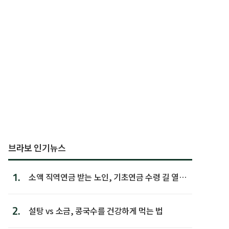
브라보 인기뉴스
1.
소액 직역연금 받는 노인, 기초연금 수령 길 열린
다
2.
설탕 vs 소금, 콩국수를 건강하게 먹는 법