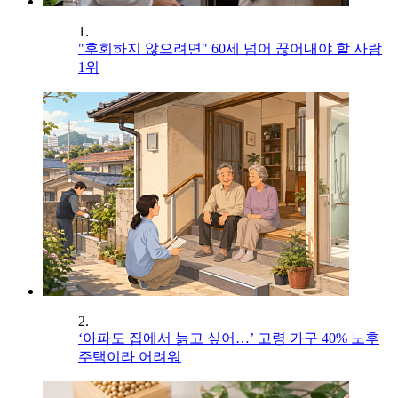
1.
"후회하지 않으려면" 60세 넘어 끊어내야 할 사람
1위
2.
‘아파도 집에서 늙고 싶어…’ 고령 가구 40% 노후
주택이라 어려워