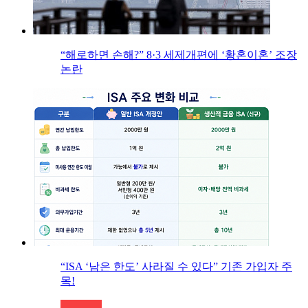
“해로하면 손해?” 8·3 세제개편에 ‘황혼이혼’ 조장
논란
“ISA ‘남은 한도’ 사라질 수 있다” 기존 가입자 주
목!