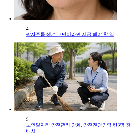
4.
팔자주름 생겨 고민이라면 지금 해야 할 일
5.
노인일자리 안전관리 강화, 안전전담인력 613명 첫
배치