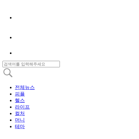
전체뉴스
피플
헬스
라이프
컬처
머니
테마