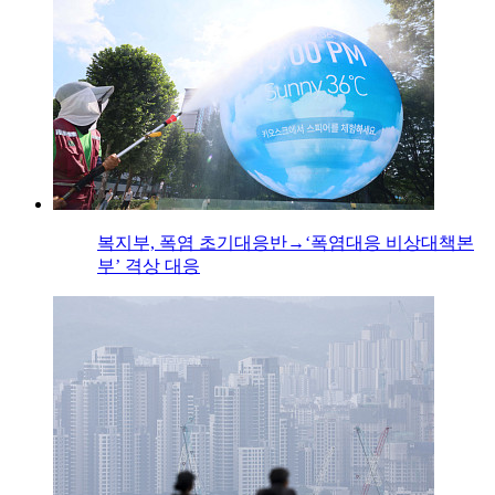
복지부, 폭염 초기대응반→‘폭염대응 비상대책본
부’ 격상 대응