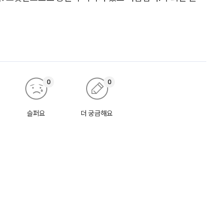
0
0
슬퍼요
더 궁금해요