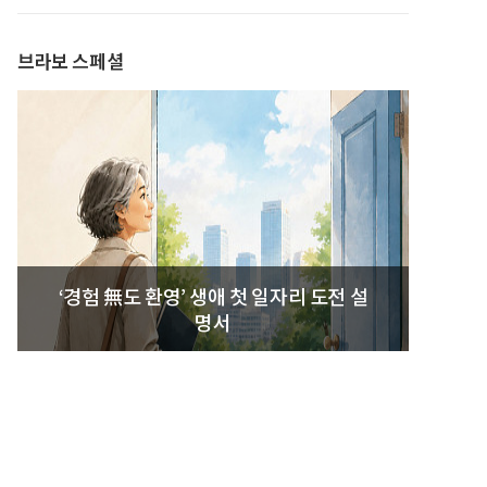
브라보 스페셜
‘경험 無도 환영’ 생애 첫 일자리 도전 설
명서