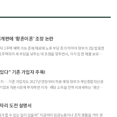
제개편에 ‘황혼이혼’ 조장 논란
뒤 1주택 혜택 가능 존재 해로에 노후 부담 증가 막아야 정부가 3일 발표한
주택자의 세 부담을 낮추는 데 초점을 맞추면서, 각각 집 한 채를 보유한
것보다 이혼이 경제적으로 유리해질 수 있다는 분석이 나온다. 종합부동산
1주택 공제와 세액공제 적용 여부는 부부를 하나의 세대로 묶어 판단한다. 부
 세대가 두 채를 가진 것으로 보지만, 실제 이혼해 주거와 생계를 분
수 있다” 기존 가입자 주목!
폐지…. 기존 가입자도 2027년 연장부터 적용 예정 정부가 개인종합자산관
내 기업과 자본시장에 투자하면 이자· 배당 소득을 전액 비과세하는 ‘생산적
소득 이하 청년에게는 납입액의 10%를 소득공제 해주는 방안도 추진한다. 다만
 주목해야 한다. 그동안 사용하지 않고 쌓아둔 ISA 납입한도가 사라질 수 있
개편안이 국회 통과 후 그대로 시행된다면 법 시행 전 본
일자리 도전 설명서
내가 할 수 있는 일이 있을까.” 지금까지 임금노동이나 조직 생활을 거의 경