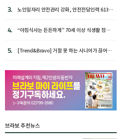
3.
노인일자리 안전관리 강화, 안전전담인력 613명
첫 배치
4.
“아침식사는 든든하게” 70세 이상 식생활 점수
가장 높아
5.
[Trend&Bravo] 거절 못 하는 시니어가 끊어야
할 행동 5
브라보 추천뉴스