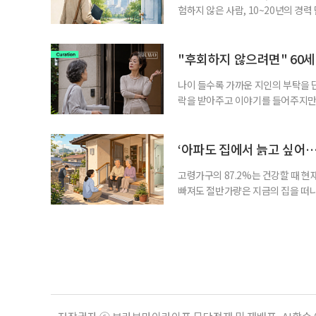
험하지 않은 사람, 10~20년의 경
찾고 이력서를 쓰는 일부터 출퇴근, 
보다 부담을 낮춘 진입 경로다. 통계 
경험이 풍부한 고령자는 중요한 국
"후회하지 않으려면" 60세
나이 들수록 가까운 지인의 부탁을 
락을 받아주고 이야기를 들어주지만,
평소에는 무심하다가 필요할 때만 
관계가 아닌 편리한 도움이나 감정의
게 여기며, 거절하는 순간 태도를 
‘아파도 집에서 늙고 싶어…
다
고령가구의 87.2%는 건강할 때 현
빠져도 절반가량은 지금의 집을 떠나
공급에 무게가 실려 있다. 통합돌봄
지원 체계를 구축해야 한다는 제언이 
여름호에 실린 ‘통합돌봄 시행에 따른