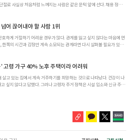
력 단절로 사실상 처음처럼 느껴지는 사람은 같은 문턱 앞에 선다. 채용 정보를
업무 지시, 동료 관계까지 낯설다. 이들에게 필요한 것은 ‘용기를 내라’는 말
밖에 섞여 있는 ‘첫 취업’, ‘경력 단절’ 생산인구가 줄어드는 상황에서 삶의
가 자원이다. 박경하 한국노인인력개발원 선임연구위
 넘어 끊어내야 할 사람 1위
단호하게 거절하기 어려운 경우가 많다. 관계를 잃고 싶지 않다는 마음에 연
 한쪽의 시간과 감정만 계속 소모되는 관계라면 다시 살펴볼 필요가 있다.
연락하거나, 만날 때마다 자신의 이야기만 늘어놓는 사람은 상대를 동등한
 창구로 대할 수 있다. 걱정을 가장해 자존감을 깎아내리고 도움을 당연하
바꾸는 행동도 건강한 관계와는 거리가 멀다. 믿고 털어놓은 개인사나 약점을
’ 고령 가구 40% 노후 주택이라 어려워
재 살고 있는 집에서 계속 거주하기를 희망하는 것으로 나타났다. 건강이 나
고 싶지 않다고 답했다. 그러나 고령자 주거 정책은 시설 입소와 신규 주택
 시행을 계기로 집수리부터 퇴원 후 임시 거처, 방문 돌봄까지 연결하는 주거
나왔다. 6일 건축공간연구원(AURI)이 발간한 ‘건축과 도시 공간’ 2026년
 고령자 주거-돌봄 협업 체계 구축 방안’ 보고서는 고