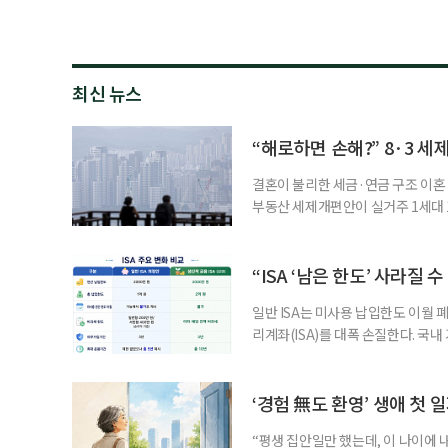
최신 뉴스
“해로하면 손해?” 8·3 세
결혼이 불리한 세금·연금 구조 이혼 
부동산 세제개편안이 실거주 1세대 1
고령 부부에게는 혼인을 유지하는 
세는 개인별로 부과하지만, 1세대 
부가 각자 집 한 채씩을 보유하면 한
“ISA ‘남은 한도’ 사라질 
일반 ISA는 미사용 납입한도 이월 
리계좌(ISA)를 대폭 손질한다. 국
금융 ISA’를 새로 만들고, 일정 
기존 ISA 가입자라면 이번 개편안에
기 때문이다. 지난 3일 발표된 세제
‘경험 無도 환영’ 생애 첫 
“평생 집안일만 했는데, 이 나이에 