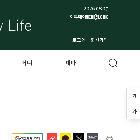
2026.08.07
로그인
회원가입
머니
테마
가
가
선호매체 추가