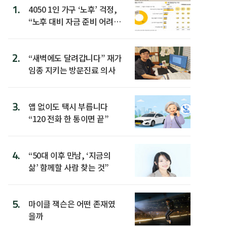
1.
4050 1인 가구 ‘노후’ 걱정,
“노후 대비 자금 준비 어려
워”
2.
“새벽에도 달려갑니다” 재가
임종 지키는 방문진료 의사
3.
앱 없이도 택시 부릅니다
“120 전화 한 통이면 끝”
4.
“50대 이후 만남, ‘지금의
삶’ 함께할 사람 찾는 것”
5.
마이클 잭슨은 어떤 존재였
을까