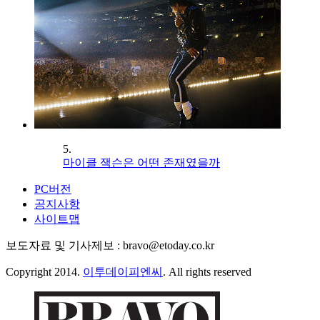
5.
마이클 잭슨은 어떤 존재였을까
PC버전
공지사항
사이트맵
보도자료 및 기사제보 : bravo@etoday.co.kr
Copyright 2014.
이투데이피엔씨
. All rights reserved