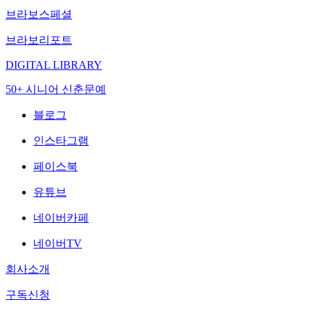
브라보스페셜
브라보리포트
DIGITAL LIBRARY
50+ 시니어 신춘문예
블로그
인스타그램
페이스북
유튜브
네이버카페
네이버TV
회사소개
구독신청