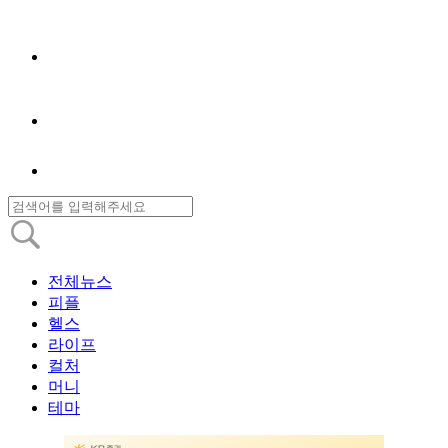
전체뉴스
피플
헬스
라이프
컬처
머니
테마