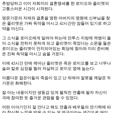
추방당하고 이미 저희끼리 결혼맹세를 한 로미오와 줄리엣의
고통스러운 시간이 시작된다.
명문가문의 자제와 결혼을 명한 아버지의 명령에 신부님을 찾
은 줄리엣은 가짜 독약을 마시고 42시간만 잠들어 있기로 하고
약을 마신다.
그 소식을 로미오에게 알려야 하는데 만투스 지방에 역병이 돌
아 소식을 전하지 못하게 되고 줄리엣이 죽었다는 소문을 들은
로미오는 줄리엣이 안치되어있는 회당에 찾아와 미리 준비해
온 진짜 독약을 마시고 숨을 거둔다.
이에 42시간 만에 깨어난 줄리엣은 죽은 로미오를 보고 너무나
슬퍼 칼로 심장을 찔러 자살하고 로미오 옆에 눕는다.
아름다운 젊은이들의 죽음이 있고 난 뒤에야 잘못을 깨달은 두
가문은 화해한다.
잘 아는 내용이지만 생동감 있게 펼쳐진 연출에 필자 자신이
극에 참여한 듯 즐거운 관람을 할 수 있었다.
어떤 이야기인지 잘 안다고 해도 연출과 배우들의 연기력에 따
라 참신한 느낌을 받을 수 있는 게 연극이라는 생각으로 재미