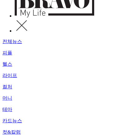
전체뉴스
피플
헬스
라이프
컬처
머니
테마
카드뉴스
컷&칼럼