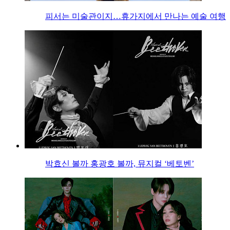
피서는 미술관이지…휴가지에서 만나는 예술 여행
박효신 볼까 홍광호 볼까, 뮤지컬 ‘베토벤’