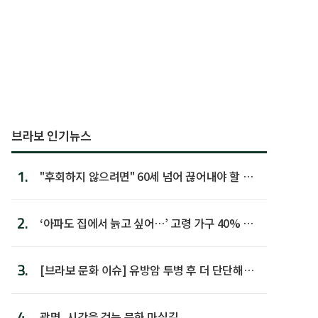
브라보 인기뉴스
1.
"후회하지 않으려면" 60세 넘어 끊어내야 할 사
람 1위
2.
‘아파도 집에서 늙고 싶어…’ 고령 가구 40% 노
후 주택이라 어...
3.
[브라보 문화 이슈] 유방암 투병 후 더 단단해진
박미선
4.
광명, 시간을 걷는 문화 마실길