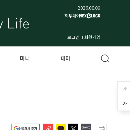
2026.08.09
로그인
회원가입
머니
테마
가
가
선호매체 추가