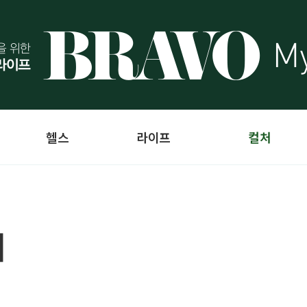
헬스
라이프
컬처
며