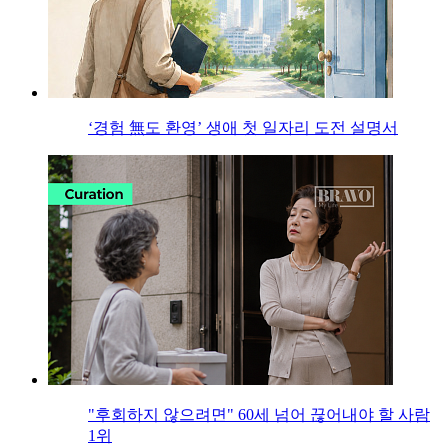
‘경험 無도 환영’ 생애 첫 일자리 도전 설명서
"후회하지 않으려면" 60세 넘어 끊어내야 할 사람
1위