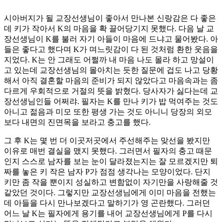
시아버지가 될 교장선생님이 좋아서 만나본 신랑감은 다 좋은
데 키가 작아서 K의 마음을 확 끌어당기지 못했다. 다음 날 교
장선생님이 K를 불러 자기 아들이 마음에 드냐고 물어봤다. 아
들은 좋다고 했다며 K가 며느릿감이 다 된 것처럼 환한 웃음을
지었다. K는 안 그래도 어쩔까 내 마음 나도 몰라 하고 망설이
고 있는데 교장선생님의 몰아치는 듯한 질문에 겁도 나고 당황
해서 아직 결혼할 마음의 준비가 되지 않았다고 마음속과는 좀
다르게 우회적으로 거절의 뜻을 밝혔다. 당사자가 싫다는데 교
장선생님인들 어쩌랴. 필자는 K를 만나 키가 밥 먹여주는 것도
아니고 젊음과 미모 또한 평생 가는 것도 아니니 당장의 외모
보다 내면의 진면목을 보라고 충고를 했다.
그 후 K는 몇 번 더 이곳저곳에서 주선해주는 맞선을 봤지만
이유로 매번 결실을 맸지 못했다. 그러면서 필자의 충고 때문
인지 스스로 남자를 보는 눈이 달라졌는지는 잘 모르겠지만 퇴
짜를 놓은 키 작은 남자 P가 점점 생각나는 모양이었다. 단지
키만 좀 작을 뿐이지 성실하고 변함없이 자기만을 사랑해줄 것
같았던 것이다. 그렇지만 교장선생님에게 이미 마음을 전했는
데 아들을 다시 만나보겠다고 말하기가 영 곤란했다. 그러던
어느 날 K는 필자에게 용기를 내어 교장선생님에게 P를 다시