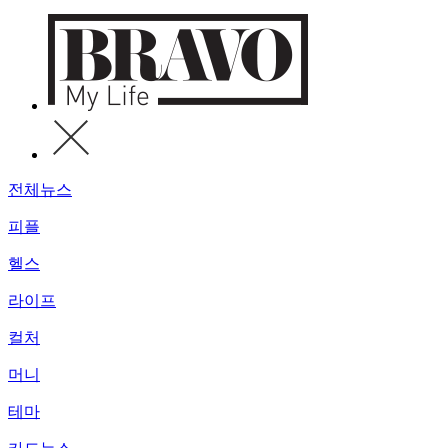
전체뉴스
피플
헬스
라이프
컬처
머니
테마