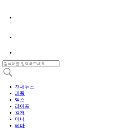
전체뉴스
피플
헬스
라이프
컬처
머니
테마