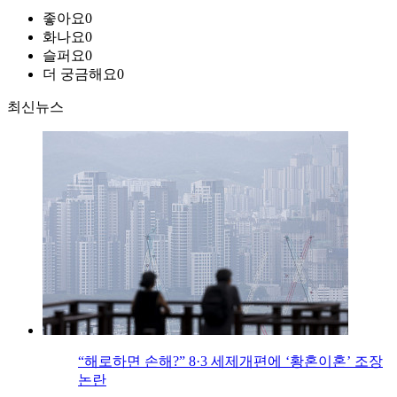
좋아요
0
화나요
0
슬퍼요
0
더 궁금해요
0
최신뉴스
“해로하면 손해?” 8·3 세제개편에 ‘황혼이혼’ 조장
논란