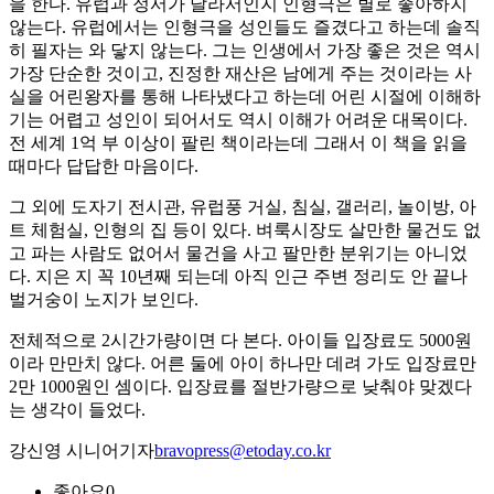
을 한다. 유럽과 정서가 달라서인지 인형극은 별로 좋아하지
않는다. 유럽에서는 인형극을 성인들도 즐겼다고 하는데 솔직
히 필자는 와 닿지 않는다. 그는 인생에서 가장 좋은 것은 역시
가장 단순한 것이고, 진정한 재산은 남에게 주는 것이라는 사
실을 어린왕자를 통해 나타냈다고 하는데 어린 시절에 이해하
기는 어렵고 성인이 되어서도 역시 이해가 어려운 대목이다.
전 세계 1억 부 이상이 팔린 책이라는데 그래서 이 책을 읽을
때마다 답답한 마음이다.
그 외에 도자기 전시관, 유럽풍 거실, 침실, 갤러리, 놀이방, 아
트 체험실, 인형의 집 등이 있다. 벼룩시장도 살만한 물건도 없
고 파는 사람도 없어서 물건을 사고 팔만한 분위기는 아니었
다. 지은 지 꼭 10년째 되는데 아직 인근 주변 정리도 안 끝나
벌거숭이 노지가 보인다.
전체적으로 2시간가량이면 다 본다. 아이들 입장료도 5000원
이라 만만치 않다. 어른 둘에 아이 하나만 데려 가도 입장료만
2만 1000원인 셈이다. 입장료를 절반가량으로 낮춰야 맞겠다
는 생각이 들었다.
강신영 시니어기자
bravopress@etoday.co.kr
좋아요
0