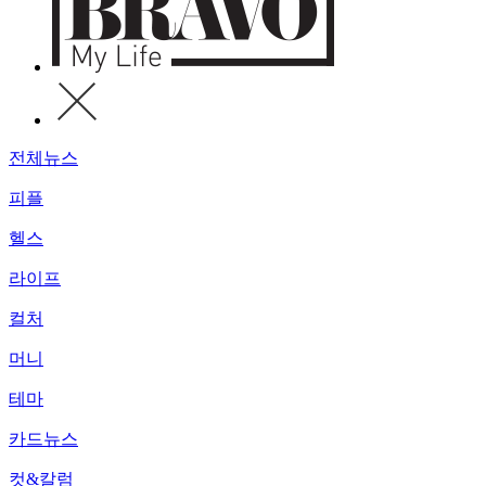
전체뉴스
피플
헬스
라이프
컬처
머니
테마
카드뉴스
컷&칼럼