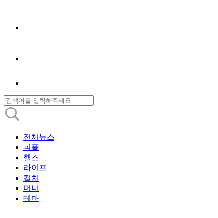
전체뉴스
피플
헬스
라이프
컬처
머니
테마