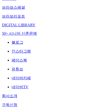
브라보스페셜
브라보리포트
DIGITAL LIBRARY
50+ 시니어 신춘문예
블로그
인스타그램
페이스북
유튜브
네이버카페
네이버TV
회사소개
구독신청