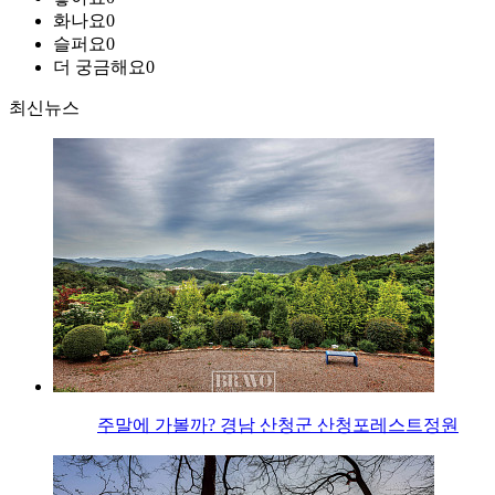
화나요
0
슬퍼요
0
더 궁금해요
0
최신뉴스
주말에 가볼까? 경남 산청군 산청포레스트정원