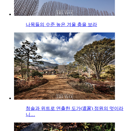
나목들의 수준 높은 겨울 춤을 보라
청솔과 위트로 연출한 도가(道家) 정원의 멋이라
니…