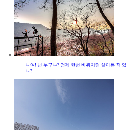
나여! 넌 누구냐? 언제 한번 바위처럼 살아본 적 있
나?