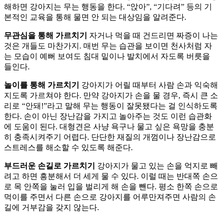
해하면 강아지는 무는 행동을 한다. “앉아”, “기다려” 등의 기
본적인 교육을 통해 물면 안 되는 대상임을 알려준다.
무관심을 통해 가르치기
자거나 먹을 때 건드리면 짜증이 나는
것은 개들도 마찬가지. 매번 무는 습관을 보이면 천사처럼 자
는 모습이 예뻐 보여도 침대 밑이나 발치에서 자도록 버릇을
들인다.
놀이를 통해 가르치기
강아지가 어릴 때부터 사람 손과 익숙해
지도록 가르쳐야 한다. 만약 강아지가 손을 물 경우, 즉시 큰 소
리로 “안돼!”라고 말해 무는 행동이 잘못됐다는 걸 인식하도록
한다. 손이 아닌 장난감을 가지고 놀아주는 것도 이런 습관화
에 도움이 된다. 대형견은 사냥 욕구나 물고 싶은 욕망을 충분
히 충족시켜주기 어렵다. 단단한 재질의 개껌이나 장난감으로
스트레스를 해소할 수 있도록 해준다.
부드러운 손길로 가르치기
강아지가 물고 있는 손을 억지로 빼
려고 하면 흥분해서 더 세게 물 수 있다. 이럴 때는 반대쪽 손으
로 목 안쪽을 눌러 입을 벌리게 해 손을 뺀다. 평소 한쪽 손으로
먹이를 주면서 다른 손으로 강아지를 어루만져주면 사람의 손
길에 거부감을 갖지 않는다.