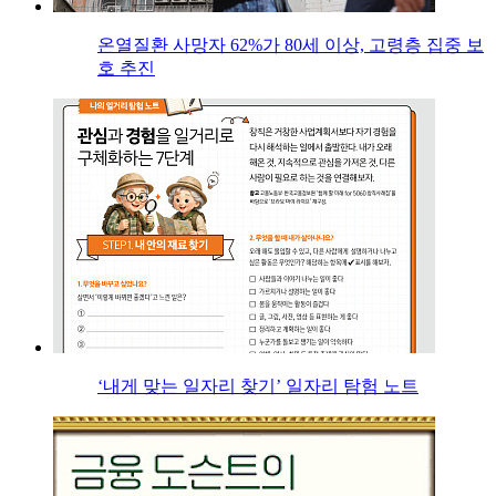
온열질환 사망자 62%가 80세 이상, 고령층 집중 보
호 추진
‘내게 맞는 일자리 찾기’ 일자리 탐험 노트