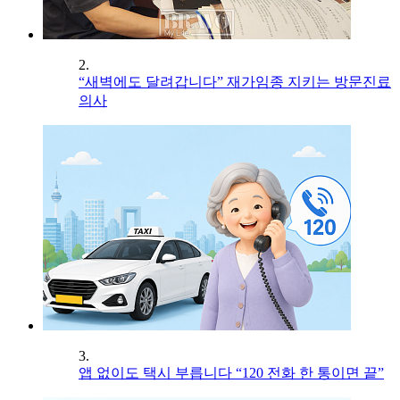
2.
“새벽에도 달려갑니다” 재가임종 지키는 방문진료
의사
3.
앱 없이도 택시 부릅니다 “120 전화 한 통이면 끝”