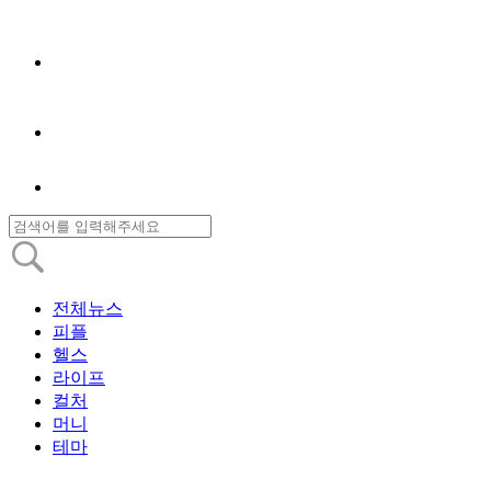
전체뉴스
피플
헬스
라이프
컬처
머니
테마