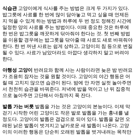
식습관
고양이에게 식사를 주는 방법은 크게 두 가지가 있다.
밥그릇에 사료를 한 번에 많이 담아놓고 먹고 싶을 때 언제든
지 먹을 수 있게 하는 방법과 하루에 두 번 정도 정해진 시간에
일정한 양의 사료를 주는 방법이다. 이때 중요한 것은 하루에
한 번은 밥그릇을 깨끗하게 닦아줘야 한다는 것. 첫 번째 방법
을 이용할 경우에는 밥그릇을 닦아줄 때 사료도 새로 바꿔줘야
한다. 한 번 꺼낸 사료는 쉽게 상하고, 고양이의 침 등으로 변질
될 수 있다. 사료가 남았더라도 아깝다 생각하지 말고 버려야
한다.
야행성 고양이
반려묘와 함께 사는 사람이라면 늦은 밤 반려묘
가 조용히 잠자는 것을 원할 것이다. 고양이의 야간 행동은 어
릴 때 고치지 않으면 습관이 된다. 밤에 안 자면 실컷 놀아주면
서 천천히 습관을 바꿔준다. 저녁에 밥을 먹이고 난 뒤 집중적
으로 놀아주면 고단해서 아침까지 푹 잔다.
발톱 가는 버릇
발톱을 가는 것은 고양이의 본능이다. 이제 막
걷기 시작한 어린 고양이도 작은 발로 발톱을 가는 흉내를 낼
정도다. 고양이의 발톱은 겹겹으로 되어 있다. 발톱을 갈면 오
래된 낡은 발톱이 벗겨지고 날카로운 새 발톱이 나온다. 고양
이의 이러한 행동은 단순히 오래된 발톱을 벗겨내려는 목적만