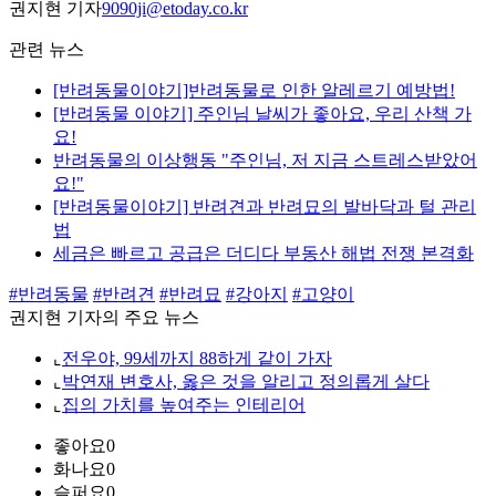
권지현 기자
9090ji@etoday.co.kr
관련 뉴스
[반려동물이야기]반려동물로 인한 알레르기 예방법!
[반려동물 이야기] 주인님 날씨가 좋아요, 우리 산책 가
요!
반려동물의 이상행동 "주인님, 저 지금 스트레스받았어
요!"
[반려동물이야기] 반려견과 반려묘의 발바닥과 털 관리
법
세금은 빠르고 공급은 더디다 부동산 해법 전쟁 본격화
#반려동물
#반려견
#반려묘
#강아지
#고양이
권지현 기자의 주요 뉴스
⌞
전우야, 99세까지 88하게 같이 가자
⌞
박연재 변호사, 옳은 것을 알리고 정의롭게 살다
⌞
집의 가치를 높여주는 인테리어
좋아요
0
화나요
0
슬퍼요
0