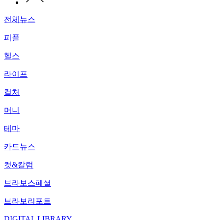
전체뉴스
피플
헬스
라이프
컬처
머니
테마
카드뉴스
컷&칼럼
브라보스페셜
브라보리포트
DIGITAL LIBRARY