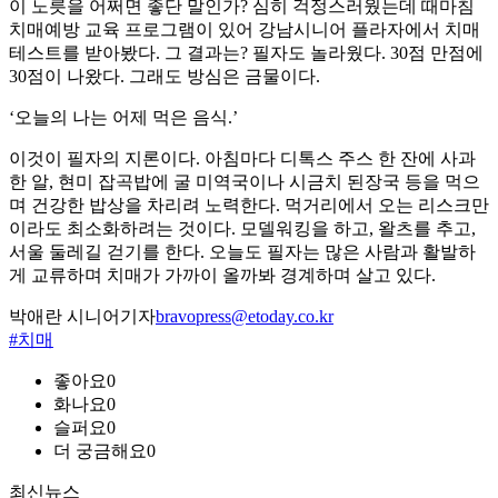
이 노릇을 어쩌면 좋단 말인가? 심히 걱정스러웠는데 때마침
치매예방 교육 프로그램이 있어 강남시니어 플라자에서 치매
테스트를 받아봤다. 그 결과는? 필자도 놀라웠다. 30점 만점에
30점이 나왔다. 그래도 방심은 금물이다.
‘오늘의 나는 어제 먹은 음식.’
이것이 필자의 지론이다. 아침마다 디톡스 주스 한 잔에 사과
한 알, 현미 잡곡밥에 굴 미역국이나 시금치 된장국 등을 먹으
며 건강한 밥상을 차리려 노력한다. 먹거리에서 오는 리스크만
이라도 최소화하려는 것이다. 모델워킹을 하고, 왈츠를 추고,
서울 둘레길 걷기를 한다. 오늘도 필자는 많은 사람과 활발하
게 교류하며 치매가 가까이 올까봐 경계하며 살고 있다.
박애란 시니어기자
bravopress@etoday.co.kr
#치매
좋아요
0
화나요
0
슬퍼요
0
더 궁금해요
0
최신뉴스