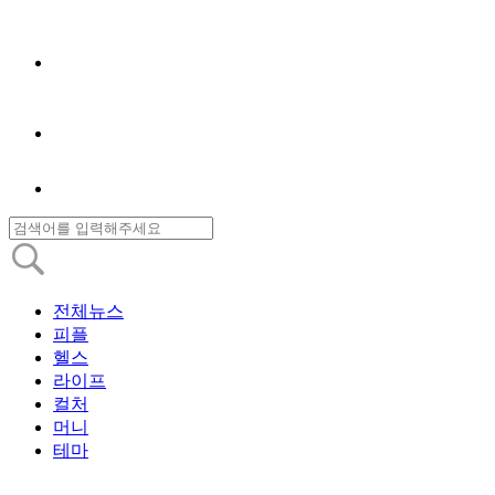
전체뉴스
피플
헬스
라이프
컬처
머니
테마