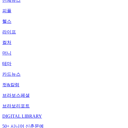
전체뉴스
피플
헬스
라이프
컬처
머니
테마
카드뉴스
컷&칼럼
브라보스페셜
브라보리포트
DIGITAL LIBRARY
50+ 시니어 신춘문예