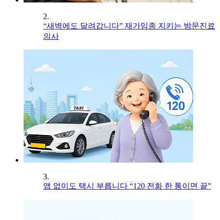
2.
“새벽에도 달려갑니다” 재가임종 지키는 방문진료
의사
3.
앱 없이도 택시 부릅니다 “120 전화 한 통이면 끝”