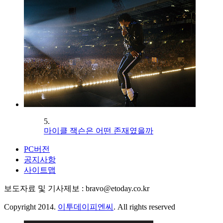
5.
마이클 잭슨은 어떤 존재였을까
PC버전
공지사항
사이트맵
보도자료 및 기사제보 : bravo@etoday.co.kr
Copyright 2014.
이투데이피엔씨
. All rights reserved