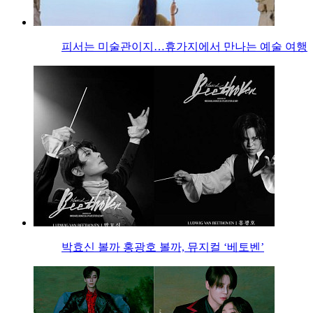
피서는 미술관이지…휴가지에서 만나는 예술 여행
박효신 볼까 홍광호 볼까, 뮤지컬 ‘베토벤’