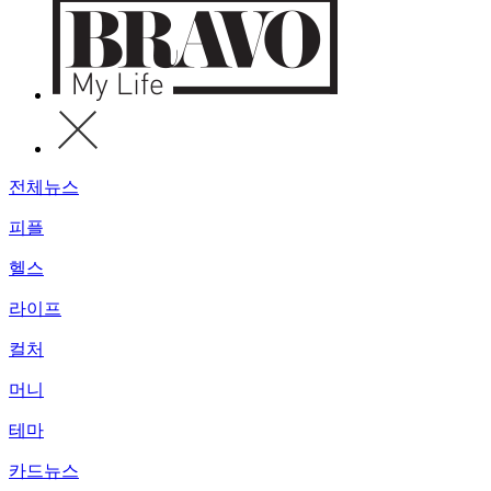
전체뉴스
피플
헬스
라이프
컬처
머니
테마
카드뉴스