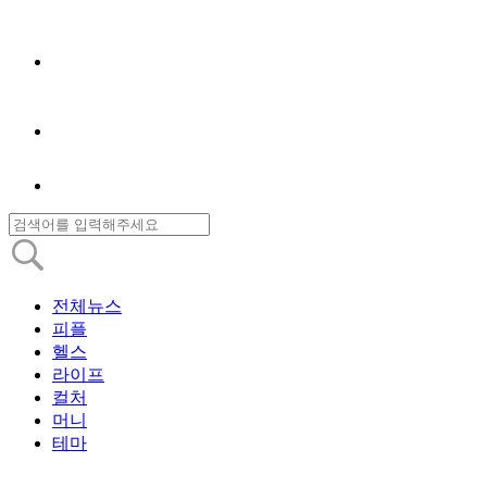
전체뉴스
피플
헬스
라이프
컬처
머니
테마