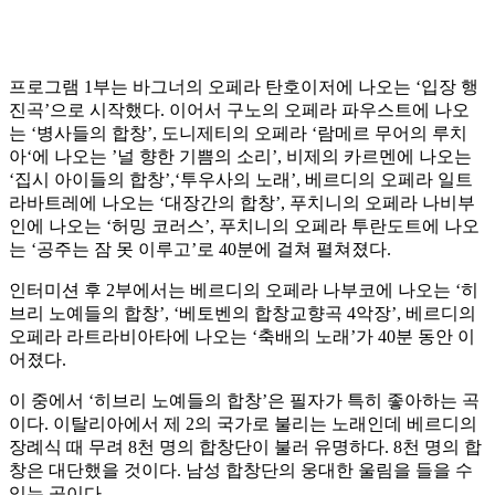
프로그램 1부는 바그너의 오페라 탄호이저에 나오는 ‘입장 행
진곡’으로 시작했다. 이어서 구노의 오페라 파우스트에 나오
는 ‘병사들의 합창’, 도니제티의 오페라 ‘람메르 무어의 루치
아‘에 나오는 ’널 향한 기쁨의 소리’, 비제의 카르멘에 나오는
‘집시 아이들의 합창’,‘투우사의 노래’, 베르디의 오페라 일트
라바트레에 나오는 ‘대장간의 합창’, 푸치니의 오페라 나비부
인에 나오는 ‘허밍 코러스’, 푸치니의 오페라 투란도트에 나오
는 ‘공주는 잠 못 이루고’로 40분에 걸쳐 펼쳐졌다.
인터미션 후 2부에서는 베르디의 오페라 나부코에 나오는 ‘히
브리 노예들의 합창’, ‘베토벤의 합창교향곡 4악장’, 베르디의
오페라 라트라비아타에 나오는 ‘축배의 노래’가 40분 동안 이
어졌다.
이 중에서 ‘히브리 노예들의 합창’은 필자가 특히 좋아하는 곡
이다. 이탈리아에서 제 2의 국가로 불리는 노래인데 베르디의
장례식 때 무려 8천 명의 합창단이 불러 유명하다. 8천 명의 합
창은 대단했을 것이다. 남성 합창단의 웅대한 울림을 들을 수
있는 곡이다.