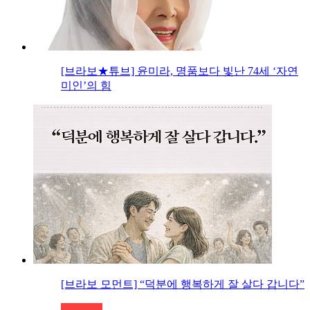
[브라보★튜브] 윤미라, 명품보다 빛난 74세 ‘자연
미인’의 힘
[브라보 모먼트] “덕분에 행복하게 잘 살다 갑니다”