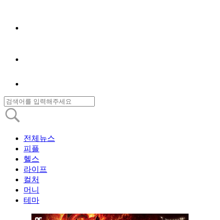
전체뉴스
피플
헬스
라이프
컬처
머니
테마