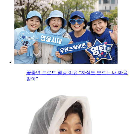
꽃중년 트로트 열광 이유 “자식도 모르는 내 마음
알아”