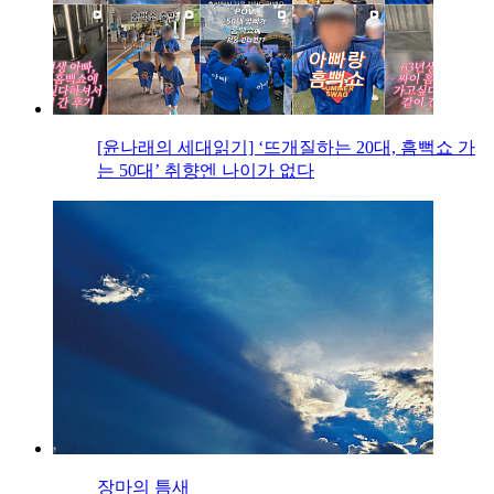
[윤나래의 세대읽기] ‘뜨개질하는 20대, 흠뻑쇼 가
는 50대’ 취향엔 나이가 없다
장마의 틈새