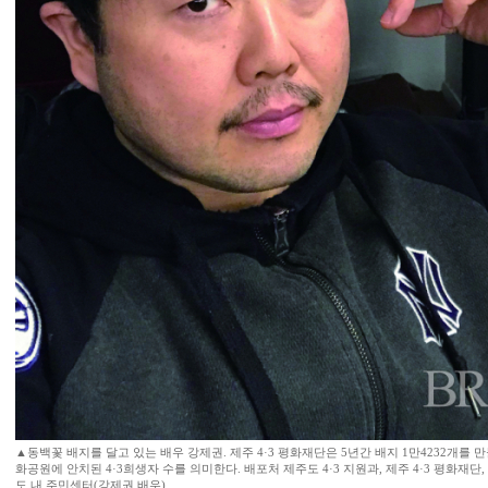
▲동백꽃 배지를 달고 있는 배우 강제권. 제주 4·3 평화재단은 5년간 배지 1만4232개를 만
화공원에 안치된 4·3희생자 수를 의미한다. 배포처 제주도 4·3 지원과, 제주 4·3 평화재
도 내 주민센터(강제권 배우)