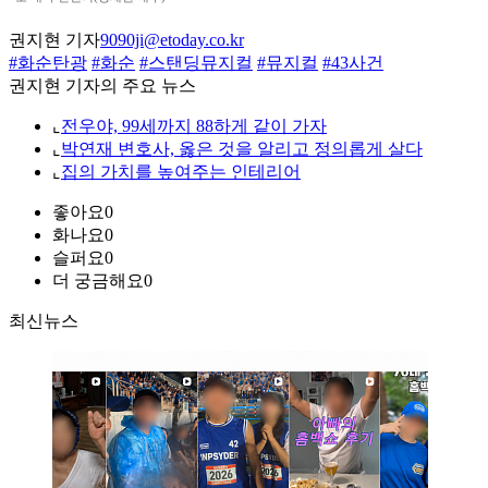
권지현 기자
9090ji@etoday.co.kr
#화순탄광
#화순
#스탠딩뮤지컬
#뮤지컬
#43사건
권지현 기자의 주요 뉴스
⌞
전우야, 99세까지 88하게 같이 가자
⌞
박연재 변호사, 옳은 것을 알리고 정의롭게 살다
⌞
집의 가치를 높여주는 인테리어
좋아요
0
화나요
0
슬퍼요
0
더 궁금해요
0
최신뉴스