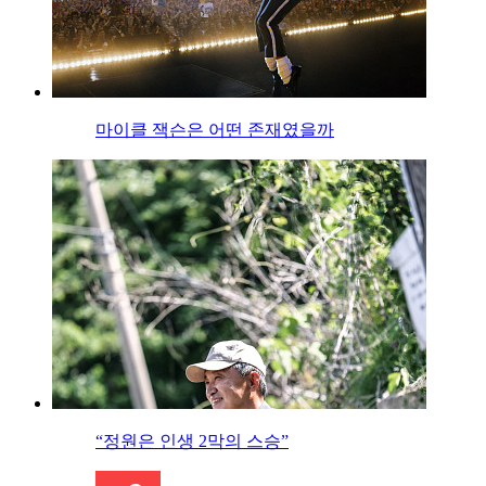
마이클 잭슨은 어떤 존재였을까
“정원은 인생 2막의 스승”