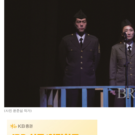
(사진 윤준섭 작가)