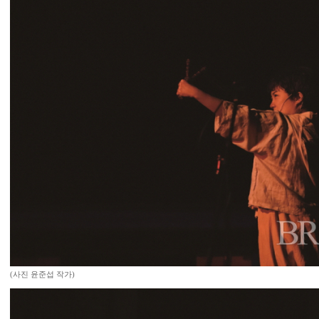
(사진 윤준섭 작가)