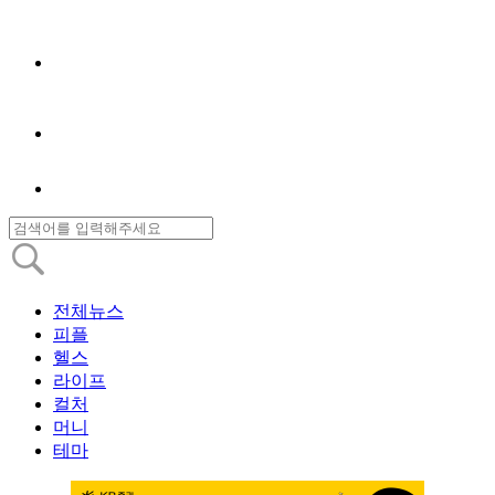
전체뉴스
피플
헬스
라이프
컬처
머니
테마