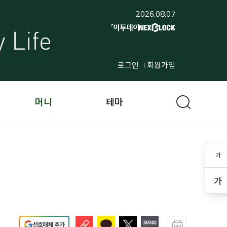
2026.08.07
로그인
회원가입
머니
테마
가
가
선호매체 추가