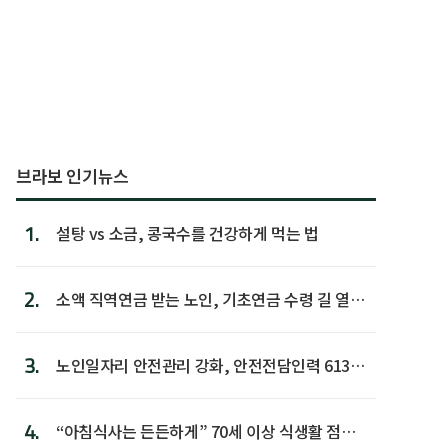
브라보 인기뉴스
1.
설탕 vs 소금, 콩국수를 건강하게 먹는 법
2.
소액 직역연금 받는 노인, 기초연금 수령 길 열린
다
3.
노인일자리 안전관리 강화, 안전전담인력 613명
첫 배치
4.
“아침식사는 든든하게” 70세 이상 식생활 점수