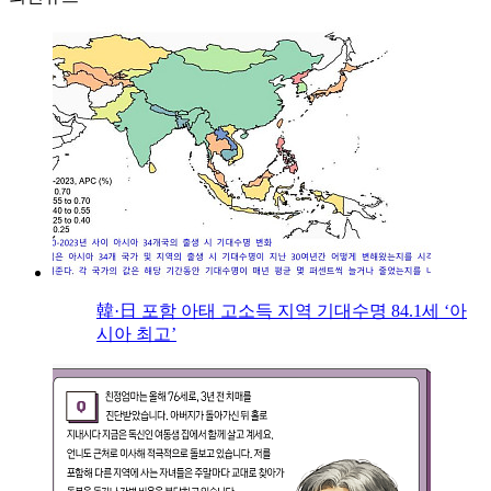
韓·日 포함 아태 고소득 지역 기대수명 84.1세 ‘아
시아 최고’