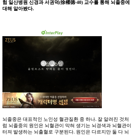
험 일산병원 신경과 서권덕(徐權德·40) 교수를 통해 뇌졸중에
대해 알아봤다.
뇌졸중은 대표적인 노인성 혈관질환 중 하나. 잘 알려진 것처
럼 뇌졸중의 원인은 뇌혈관이 막혀 생기는 뇌경색과 뇌혈관이
터져 발생하는 뇌출혈로 구분된다. 원인은 다르지만 둘 다 뇌