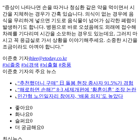
“증상이 나타나면 손을 따거나 청심환 같은 약을 먹이면서 시
간을 지체하는 경우가 간혹 있습니다. 의식이 없는 경우에 음
식을 무리하게 넣으면 기도로 음식물이 넘어가 심각한 폐렴이
발생하기도 합니다. 병원으로 바로 오셨음에도 외래에 접수해
차례를 기다리며 시간을 소모하는 경우도 있는데요, 그러지 마
시고 꼭 응급실로 가서 상황을 이야기해주세요. 소중한 시간을
조금이라도 아껴야 합니다.”
이준호 기자
jhlee@etoday.co.kr
#뇌졸중
#뇌경색
#뇌출혈
#중풍
이준호 기자의 주요 뉴스
⌞
“추천했더니 구매” 日 돌봄 현장 종사자 91.5%가 경험
⌞
“해로하면 손해?” 8·3 세제개편에 ‘황혼이혼’ 조장 논란
⌞
민간형 노인일자리 참여자, ‘배움 의지’도 높았다
좋아요
0
화나요
0
슬퍼요
0
더 궁금해요
0
최신뉴스