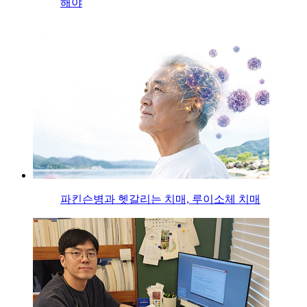
해야
파킨슨병과 헷갈리는 치매, 루이소체 치매