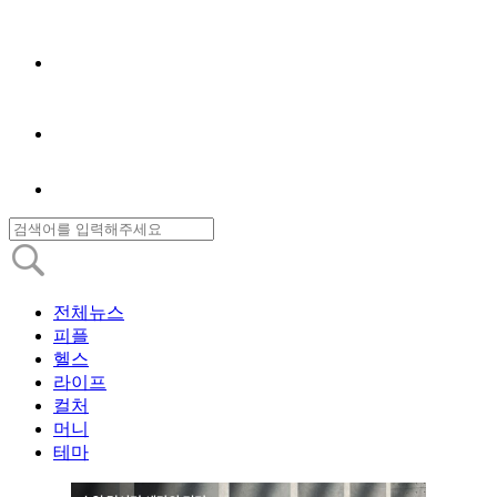
전체뉴스
피플
헬스
라이프
컬처
머니
테마