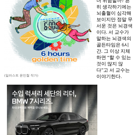
더 위험할까? 흔
히 생각하기에는
뇌출혈이 심각해
보이지만 정말 무
서운 것은 뇌경색
이다. 서 교수가
말하는 뇌경색의
골든타임은 6시
간. 그 이상 지체
하면 “할 수 있는
것이 많지 않
다”고 서 교수는
(일러스트 윤민철 작가)
이야기한다.