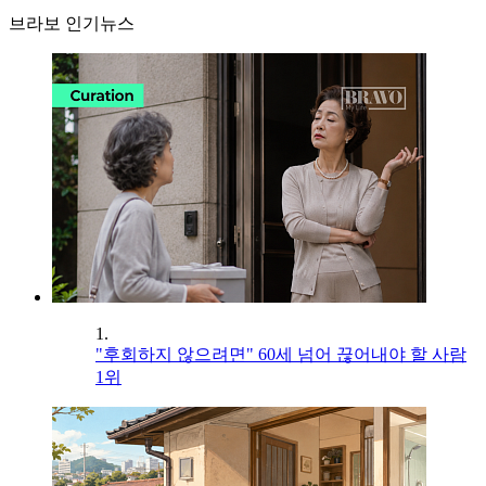
브라보 인기뉴스
1.
"후회하지 않으려면" 60세 넘어 끊어내야 할 사람
1위