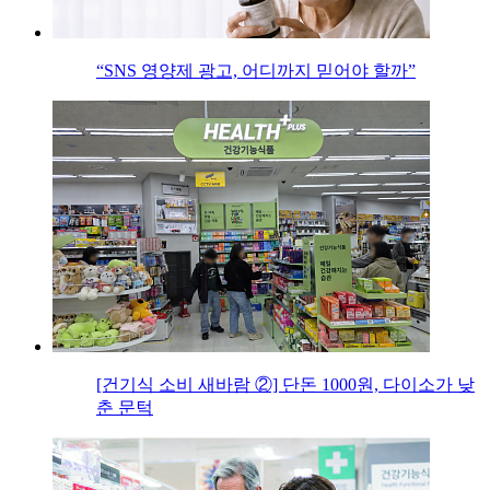
“SNS 영양제 광고, 어디까지 믿어야 할까”
[건기식 소비 새바람 ②] 단돈 1000원, 다이소가 낮
춘 문턱