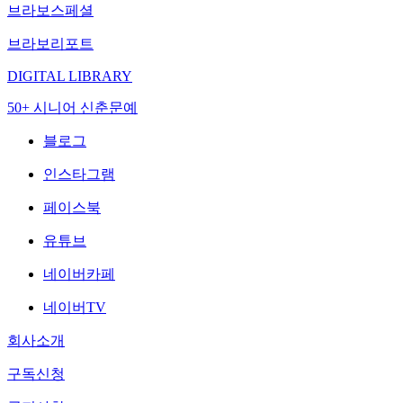
브라보스페셜
브라보리포트
DIGITAL LIBRARY
50+ 시니어 신춘문예
블로그
인스타그램
페이스북
유튜브
네이버카페
네이버TV
회사소개
구독신청