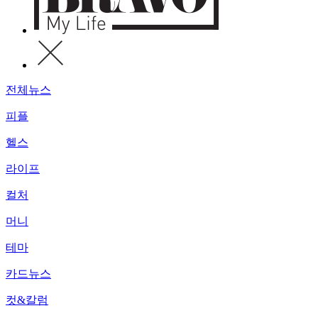
전체뉴스
피플
헬스
라이프
컬처
머니
테마
카드뉴스
컷&칼럼