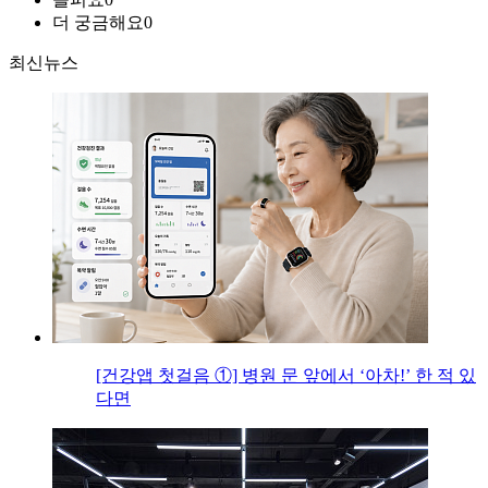
더 궁금해요
0
최신뉴스
[건강앱 첫걸음 ①] 병원 문 앞에서 ‘아차!’ 한 적 있
다면