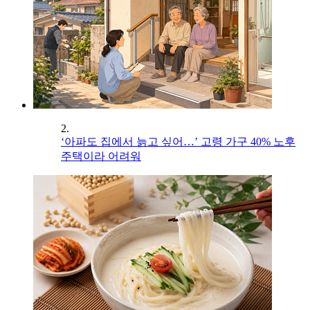
2.
‘아파도 집에서 늙고 싶어…’ 고령 가구 40% 노후
주택이라 어려워