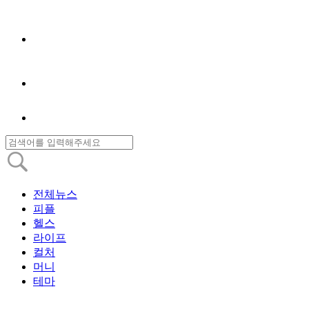
전체뉴스
피플
헬스
라이프
컬처
머니
테마