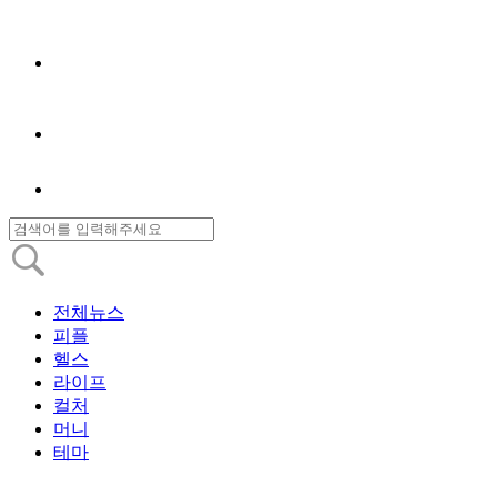
전체뉴스
피플
헬스
라이프
컬처
머니
테마