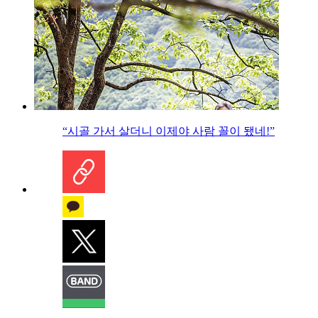
“시골 가서 살더니 이제야 사람 꼴이 됐네!”