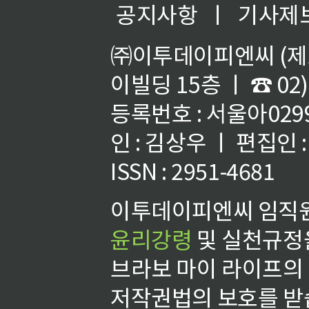
공지사항
ㅣ
기사제
㈜이투데이피엔씨 (제호
이빌딩 15층 ㅣ ☎ 02)
등록번호 : 서울아02992
인 : 김상우 ㅣ 편집인
ISSN : 2951-4681
이투데이피엔씨 임직원
윤리강령
및 실천규정을
브라보 마이 라이프의
저작권법의 보호를 받