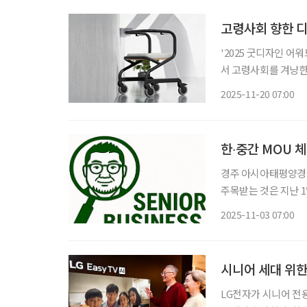
고령사회 향한 디
'2025 굿디자인 어
서 고령사회를 겨냥한
진흥원이 주관하는 굿
2025-11-20 07:00
도로, 상품의 외관·
한∙중간 MOU 체
경주 아시아태평양경제
주목받는 것은 지난 
경제 분야 협력 MOU
2025-11-03 07:00
령화를 중요한 과제로 
시니어 세대 위한 
LG전자가 시니어 전용 