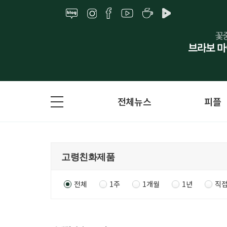
전체뉴스
피플
전체
1주
1개월
1년
직