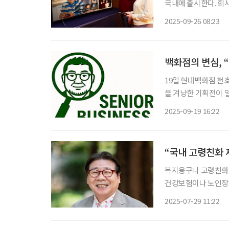
국내에 출시한다. 회
에 기인한 점에 착안
2025-09-26 08:23
다고 밝혔다
백화점의 변심, 
19일 현대백화점 천
을 겨냥한 기획전이 
청기·돋보기·고령자용 
2025-09-19 16:22
고령친화 제품은 백화
“국내 고령친화 
복지용구나 고령친화 
건강보험이나 노인장
야 하기 때문에 디자
2025-07-29 11:22
적인 경쟁력을 갖추기
국