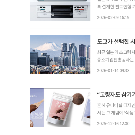
록 설계한 빌트인형 가스레인지가 최근
(세이풀플러스)’가 
2026-02-09 16:19
도쿄가 선택한 시
최근 일본의 초고령사회
중소기업진흥공사는 올
유망 기업 10곳을 선
2026-01-14 09:33
지원 등 고령자의 일
“고령자도 삼키기
흔히 유니버설 디자인
서는 그 개념이 ‘식품
께 즐길 수 있도록 설
2025-12-16 12:00
이 개발한 ‘탄력 쇼콜